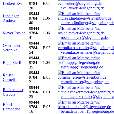
Leukert Eva
9784-
E.05
20
eva.leukert@siegenburg.de
09444
Lindinger
9784-
1.06
Andreas
40
andreas.lindinger@siegenburg.d
09444
Meyer Rosina
9784-
1.06
41
rosina.meyer@siegenburg.de
09444
Ostermeier
9784-
E.07
Veronika
54
veronika.ostermeier@siegenburg
09444
Rapp Steffi
9784-
1.04
35
steffi.rapp@siegenburg.de
09444
Reiser
9784-
E.05
Cornelia
21
cornelia.reiser@siegenburg.de
09444
Rockermeier
9784-
E.01
Claudia
25
claudia.rockermeier@siegenburg
09444
Röhrl
9784-
E.05
Bernadette
16
bernadette.roehrl@siegenburg.de