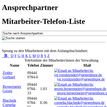
Ansprechpartner
Mitarbeiter-Telefon-Liste
Sprung zu den Mitarbeitern mit dem Anfangsbuchstaben:
B
D
F
G
H
K
L
M
O
R
S
Z
Telefonliste der Mitarbeiter/innen der Verwaltung
Name
Telefon
Zimmer
Mail
Zeitler
09444
Gerhard
9784-0
vg.vorsitzender@siegenburg.de
09444
Bergermeier
9784-
1.03
Georg
33
georg.bergermeier@siegenburg.
09444
Blachnik
9784-
E.06
Cornelia
51
cornelia.blachnik@siegenburg.d