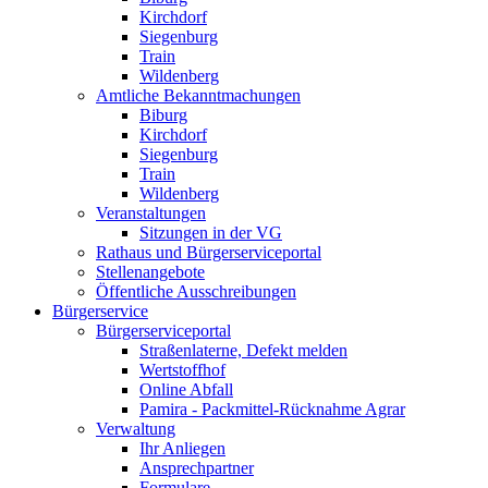
Kirchdorf
Siegenburg
Train
Wildenberg
Amtliche Bekanntmachungen
Biburg
Kirchdorf
Siegenburg
Train
Wildenberg
Veranstaltungen
Sitzungen in der VG
Rathaus und Bürgerserviceportal
Stellenangebote
Öffentliche Ausschreibungen
Bürgerservice
Bürgerserviceportal
Straßenlaterne, Defekt melden
Wertstoffhof
Online Abfall
Pamira - Packmittel-Rücknahme Agrar
Verwaltung
Ihr Anliegen
Ansprechpartner
Formulare