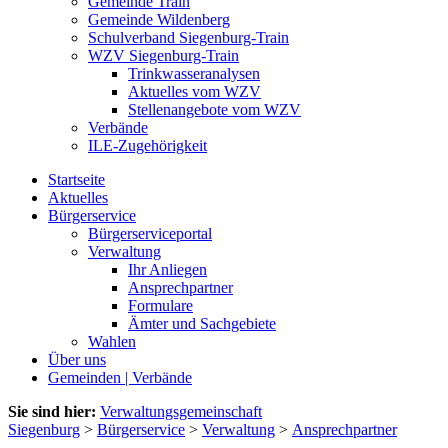
Gemeinde Train
Gemeinde Wildenberg
Schulverband Siegenburg-Train
WZV Siegenburg-Train
Trinkwasseranalysen
Aktuelles vom WZV
Stellenangebote vom WZV
Verbände
ILE-Zugehörigkeit
Startseite
Aktuelles
Bürgerservice
Bürgerserviceportal
Verwaltung
Ihr Anliegen
Ansprechpartner
Formulare
Ämter und Sachgebiete
Wahlen
Über uns
Gemeinden | Verbände
Sie sind hier:
Verwaltungsgemeinschaft
Siegenburg
>
Bürgerservice
>
Verwaltung
>
Ansprechpartner