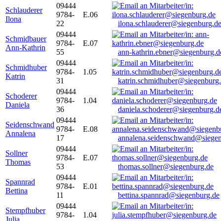
09444
Schlauderer
9784-
E.06
Ilona
22
ilona.schlauderer@siegenburg.d
09444
Schmidbauer
9784-
E.07
Ann-Kathrin
55
ann-kathrin.ebner@siegenburg.d
09444
Schmidhuber
9784-
1.05
Katrin
31
katrin.schmidhuber@siegenburg
09444
Schoderer
9784-
1.04
Daniela
36
daniela.schoderer@siegenburg.d
09444
Seidenschwand
9784-
E.08
Annalena
17
annalena.seidenschwand@siegen
09444
Sollner
9784-
E.07
Thomas
53
thomas.sollner@siegenburg.de
09444
Spannrad
9784-
E.01
Bettina
11
bettina.spannrad@siegenburg.de
09444
Stempfhuber
9784-
1.04
Julia