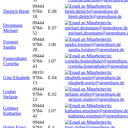
09444
Dietrich Birgit
9784-
E.08
18
birgit.dietrich@siegenburg.de
09444
Dropmann
9784-
E.07
Michael
52
michael.dropmann@siegenburg.
09444
Forstner
9784-
1.06
Sandra
28
sandra.forstner@siegenburg.de
09444
Fuggenthaler
9784-
1.07
Cornelia
43
cornelia.fuggenthaler@siegenbu
08191
Götz Elisabeth
9784-
E.04
13
elisabeth.goetz@siegenburg.de
09444
Gruber
9784-
E.02
Stefanie
12
stefanie.gruber@siegenburg.de
09444
Grüttner
9784-
1.07
Katharina
42
katharina.gruettner@siegenburg.
09444
Huber Franz
9784-
E 4