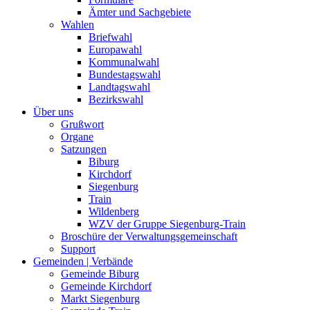
Ämter und Sachgebiete
Wahlen
Briefwahl
Europawahl
Kommunalwahl
Bundestagswahl
Landtagswahl
Bezirkswahl
Über uns
Grußwort
Organe
Satzungen
Biburg
Kirchdorf
Siegenburg
Train
Wildenberg
WZV der Gruppe Siegenburg-Train
Broschüre der Verwaltungsgemeinschaft
Support
Gemeinden | Verbände
Gemeinde Biburg
Gemeinde Kirchdorf
Markt Siegenburg