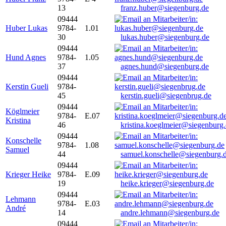
13
franz.huber@siegenburg.de
09444
Huber Lukas
9784-
1.01
30
lukas.huber@siegenburg.de
09444
Hund Agnes
9784-
1.05
37
agnes.hund@siegenburg.de
09444
Kerstin Gueli
9784-
45
kerstin.gueli@siegenbrug.de
09444
Köglmeier
9784-
E.07
Kristina
46
kristina.koeglmeier@siegenburg
09444
Konschelle
9784-
1.08
Samuel
44
samuel.konschelle@siegenburg.
09444
Krieger Heike
9784-
E.09
19
heike.krieger@siegenburg.de
09444
Lehmann
9784-
E.03
André
14
andre.lehmann@siegenburg.de
09444