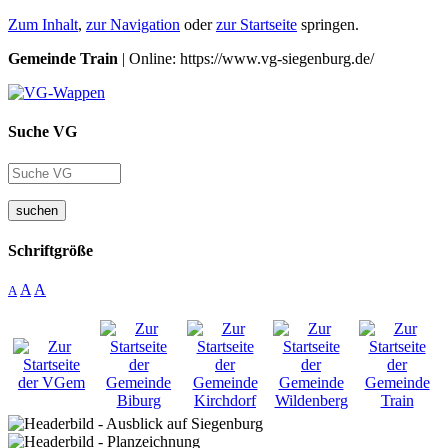
Zum Inhalt
,
zur Navigation
oder
zur Startseite
springen.
Gemeinde Train
| Online: https://www.vg-siegenburg.de/
Suche VG
suchen
Schriftgröße
A
A
A