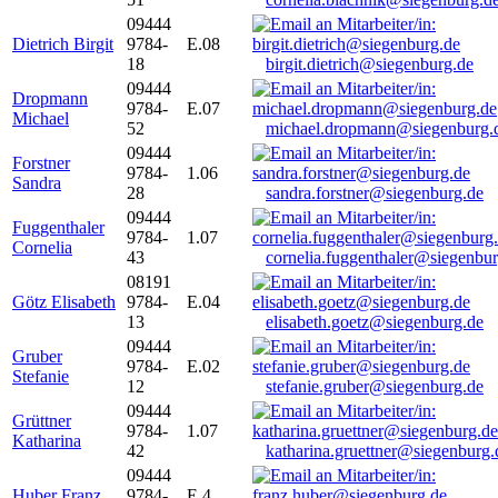
09444
Dietrich Birgit
9784-
E.08
18
birgit.dietrich@siegenburg.de
09444
Dropmann
9784-
E.07
Michael
52
michael.dropmann@siegenburg.
09444
Forstner
9784-
1.06
Sandra
28
sandra.forstner@siegenburg.de
09444
Fuggenthaler
9784-
1.07
Cornelia
43
cornelia.fuggenthaler@siegenbu
08191
Götz Elisabeth
9784-
E.04
13
elisabeth.goetz@siegenburg.de
09444
Gruber
9784-
E.02
Stefanie
12
stefanie.gruber@siegenburg.de
09444
Grüttner
9784-
1.07
Katharina
42
katharina.gruettner@siegenburg.
09444
Huber Franz
9784-
E 4