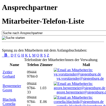
Ansprechpartner
Mitarbeiter-Telefon-Liste
Sprung zu den Mitarbeitern mit dem Anfangsbuchstaben:
B
D
F
G
H
K
L
M
O
R
S
Z
Telefonliste der Mitarbeiter/innen der Verwaltung
Name
Telefon
Zimmer
Mail
Zeitler
09444
Gerhard
9784-0
vg.vorsitzender@siegenburg.de
09444
Bergermeier
9784-
1.03
Georg
33
georg.bergermeier@siegenburg.
09444
Blachnik
9784-
E.06
Cornelia
51
cornelia.blachnik@siegenburg.d