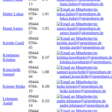
13
franz.huber@siegenburg.de
09444
Huber Lukas
9784-
1.01
30
lukas.huber@siegenburg.de
09444
Hund Agnes
9784-
1.05
37
agnes.hund@siegenburg.de
09444
Kerstin Gueli
9784-
45
kerstin.gueli@siegenbrug.de
09444
Köglmeier
9784-
E.07
Kristina
46
kristina.koeglmeier@siegenburg
09444
Konschelle
9784-
1.08
Samuel
44
samuel.konschelle@siegenburg.
09444
Krieger Heike
9784-
E.09
19
heike.krieger@siegenburg.de
09444
Lehmann
9784-
E.03
André
14
andre.lehmann@siegenburg.de
09444