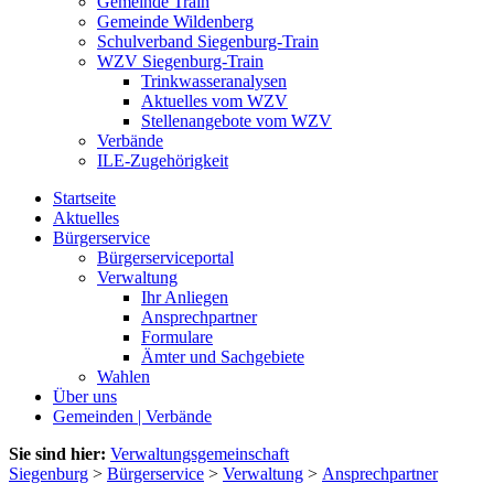
Gemeinde Train
Gemeinde Wildenberg
Schulverband Siegenburg-Train
WZV Siegenburg-Train
Trinkwasseranalysen
Aktuelles vom WZV
Stellenangebote vom WZV
Verbände
ILE-Zugehörigkeit
Startseite
Aktuelles
Bürgerservice
Bürgerserviceportal
Verwaltung
Ihr Anliegen
Ansprechpartner
Formulare
Ämter und Sachgebiete
Wahlen
Über uns
Gemeinden | Verbände
Sie sind hier:
Verwaltungsgemeinschaft
Siegenburg
>
Bürgerservice
>
Verwaltung
>
Ansprechpartner