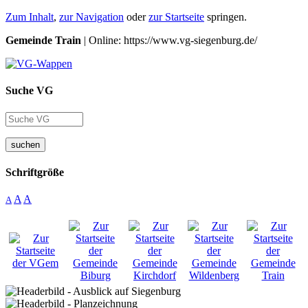
Zum Inhalt
,
zur Navigation
oder
zur Startseite
springen.
Gemeinde Train
| Online: https://www.vg-siegenburg.de/
Suche VG
suchen
Schriftgröße
A
A
A