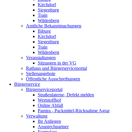
Kirchdorf
Siegenburg
Train
Wildenberg
Amtliche Bekanntmachungen
Biburg
Kirchdorf
Siegenburg
Train
Wildenberg
Veranstaltungen
Sitzungen in der VG
Rathaus und Bürgerserviceportal
Stellenangebote
Öffentliche Ausschreibungen
Bürgerservice
Bürgerserviceportal
Straßenlaterne, Defekt melden
Wertstoffhof
Online Abfall
Pamira - Packmittel-Rücknahme Agrar
Verwaltung
Ihr Anliegen
Ansprechpartner
Formulare