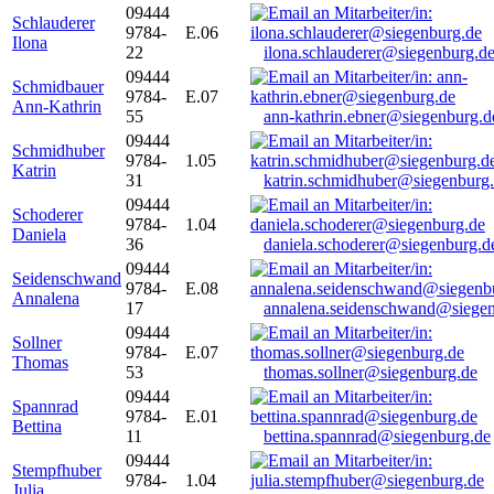
09444
Schlauderer
9784-
E.06
Ilona
22
ilona.schlauderer@siegenburg.d
09444
Schmidbauer
9784-
E.07
Ann-Kathrin
55
ann-kathrin.ebner@siegenburg.d
09444
Schmidhuber
9784-
1.05
Katrin
31
katrin.schmidhuber@siegenburg
09444
Schoderer
9784-
1.04
Daniela
36
daniela.schoderer@siegenburg.d
09444
Seidenschwand
9784-
E.08
Annalena
17
annalena.seidenschwand@siegen
09444
Sollner
9784-
E.07
Thomas
53
thomas.sollner@siegenburg.de
09444
Spannrad
9784-
E.01
Bettina
11
bettina.spannrad@siegenburg.de
09444
Stempfhuber
9784-
1.04
Julia