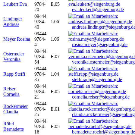
Leukert Eva
9784-
E.05
20
eva.leukert@siegenburg.de
09444
Lindinger
9784-
1.06
Andreas
40
andreas.lindinger@siegenburg.d
09444
Meyer Rosina
9784-
1.06
41
rosina.meyer@siegenburg.de
09444
Ostermeier
9784-
E.07
Veronika
54
veronika.ostermeier@siegenburg
09444
Rapp Steffi
9784-
1.04
35
steffi.rapp@siegenburg.de
09444
Reiser
9784-
E.05
Cornelia
21
cornelia.reiser@siegenburg.de
09444
Rockermeier
9784-
E.01
Claudia
25
claudia.rockermeier@siegenburg
09444
Röhrl
9784-
E.05
Bernadette
16
bernadette.roehrl@siegenburg.de