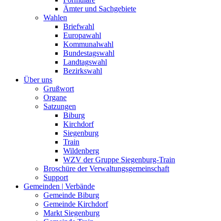
Ämter und Sachgebiete
Wahlen
Briefwahl
Europawahl
Kommunalwahl
Bundestagswahl
Landtagswahl
Bezirkswahl
Über uns
Grußwort
Organe
Satzungen
Biburg
Kirchdorf
Siegenburg
Train
Wildenberg
WZV der Gruppe Siegenburg-Train
Broschüre der Verwaltungsgemeinschaft
Support
Gemeinden | Verbände
Gemeinde Biburg
Gemeinde Kirchdorf
Markt Siegenburg