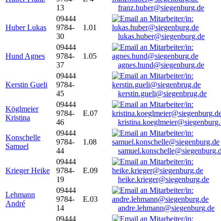
13
franz.huber@siegenburg.de
09444
Huber Lukas
9784-
1.01
30
lukas.huber@siegenburg.de
09444
Hund Agnes
9784-
1.05
37
agnes.hund@siegenburg.de
09444
Kerstin Gueli
9784-
45
kerstin.gueli@siegenbrug.de
09444
Köglmeier
9784-
E.07
Kristina
46
kristina.koeglmeier@siegenburg
09444
Konschelle
9784-
1.08
Samuel
44
samuel.konschelle@siegenburg.
09444
Krieger Heike
9784-
E.09
19
heike.krieger@siegenburg.de
09444
Lehmann
9784-
E.03
André
14
andre.lehmann@siegenburg.de
09444