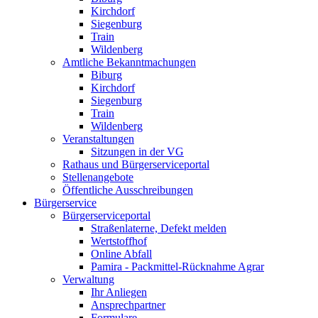
Kirchdorf
Siegenburg
Train
Wildenberg
Amtliche Bekanntmachungen
Biburg
Kirchdorf
Siegenburg
Train
Wildenberg
Veranstaltungen
Sitzungen in der VG
Rathaus und Bürgerserviceportal
Stellenangebote
Öffentliche Ausschreibungen
Bürgerservice
Bürgerserviceportal
Straßenlaterne, Defekt melden
Wertstoffhof
Online Abfall
Pamira - Packmittel-Rücknahme Agrar
Verwaltung
Ihr Anliegen
Ansprechpartner
Formulare