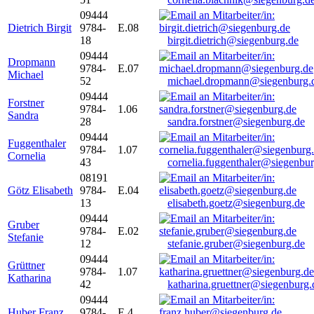
09444
Dietrich Birgit
9784-
E.08
18
birgit.dietrich@siegenburg.de
09444
Dropmann
9784-
E.07
Michael
52
michael.dropmann@siegenburg.
09444
Forstner
9784-
1.06
Sandra
28
sandra.forstner@siegenburg.de
09444
Fuggenthaler
9784-
1.07
Cornelia
43
cornelia.fuggenthaler@siegenbu
08191
Götz Elisabeth
9784-
E.04
13
elisabeth.goetz@siegenburg.de
09444
Gruber
9784-
E.02
Stefanie
12
stefanie.gruber@siegenburg.de
09444
Grüttner
9784-
1.07
Katharina
42
katharina.gruettner@siegenburg.
09444
Huber Franz
9784-
E 4