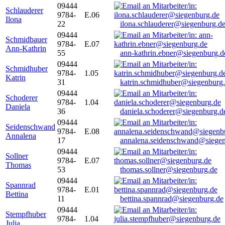
09444
Schlauderer
9784-
E.06
Ilona
22
ilona.schlauderer@siegenburg.d
09444
Schmidbauer
9784-
E.07
Ann-Kathrin
55
ann-kathrin.ebner@siegenburg.d
09444
Schmidhuber
9784-
1.05
Katrin
31
katrin.schmidhuber@siegenburg
09444
Schoderer
9784-
1.04
Daniela
36
daniela.schoderer@siegenburg.d
09444
Seidenschwand
9784-
E.08
Annalena
17
annalena.seidenschwand@siegen
09444
Sollner
9784-
E.07
Thomas
53
thomas.sollner@siegenburg.de
09444
Spannrad
9784-
E.01
Bettina
11
bettina.spannrad@siegenburg.de
09444
Stempfhuber
9784-
1.04
Julia