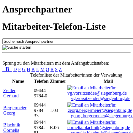
Ansprechpartner
Mitarbeiter-Telefon-Liste
Sprung zu den Mitarbeitern mit dem Anfangsbuchstaben:
B
D
F
G
H
K
L
M
O
R
S
Z
Telefonliste der Mitarbeiter/innen der Verwaltung
Name
Telefon
Zimmer
Mail
Zeitler
09444
Gerhard
9784-0
vg.vorsitzender@siegenburg.de
09444
Bergermeier
9784-
1.03
Georg
33
georg.bergermeier@siegenburg.
09444
Blachnik
9784-
E.06
Cornelia
51
cornelia.blachnik@siegenburg.d