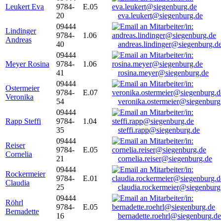
Leukert Eva
9784-
E.05
20
eva.leukert@siegenburg.de
09444
Lindinger
9784-
1.06
Andreas
40
andreas.lindinger@siegenburg.d
09444
Meyer Rosina
9784-
1.06
41
rosina.meyer@siegenburg.de
09444
Ostermeier
9784-
E.07
Veronika
54
veronika.ostermeier@siegenburg
09444
Rapp Steffi
9784-
1.04
35
steffi.rapp@siegenburg.de
09444
Reiser
9784-
E.05
Cornelia
21
cornelia.reiser@siegenburg.de
09444
Rockermeier
9784-
E.01
Claudia
25
claudia.rockermeier@siegenburg
09444
Röhrl
9784-
E.05
Bernadette
16
bernadette.roehrl@siegenburg.de