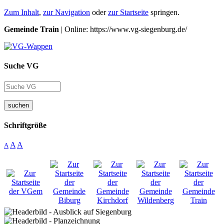
Zum Inhalt
,
zur Navigation
oder
zur Startseite
springen.
Gemeinde Train
| Online: https://www.vg-siegenburg.de/
Suche VG
suchen
Schriftgröße
A
A
A