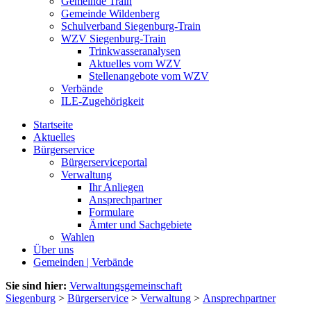
Gemeinde Train
Gemeinde Wildenberg
Schulverband Siegenburg-Train
WZV Siegenburg-Train
Trinkwasseranalysen
Aktuelles vom WZV
Stellenangebote vom WZV
Verbände
ILE-Zugehörigkeit
Startseite
Aktuelles
Bürgerservice
Bürgerserviceportal
Verwaltung
Ihr Anliegen
Ansprechpartner
Formulare
Ämter und Sachgebiete
Wahlen
Über uns
Gemeinden | Verbände
Sie sind hier:
Verwaltungsgemeinschaft
Siegenburg
>
Bürgerservice
>
Verwaltung
>
Ansprechpartner