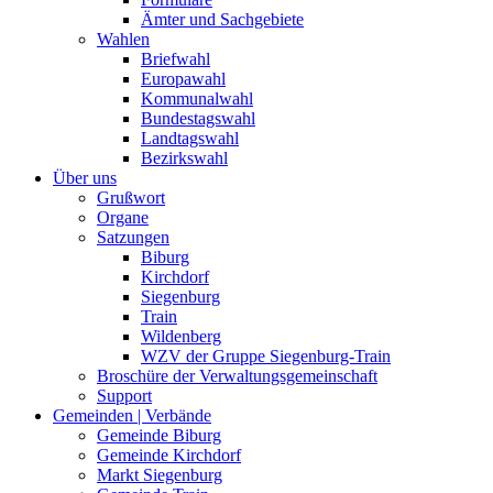
Ämter und Sachgebiete
Wahlen
Briefwahl
Europawahl
Kommunalwahl
Bundestagswahl
Landtagswahl
Bezirkswahl
Über uns
Grußwort
Organe
Satzungen
Biburg
Kirchdorf
Siegenburg
Train
Wildenberg
WZV der Gruppe Siegenburg-Train
Broschüre der Verwaltungsgemeinschaft
Support
Gemeinden | Verbände
Gemeinde Biburg
Gemeinde Kirchdorf
Markt Siegenburg