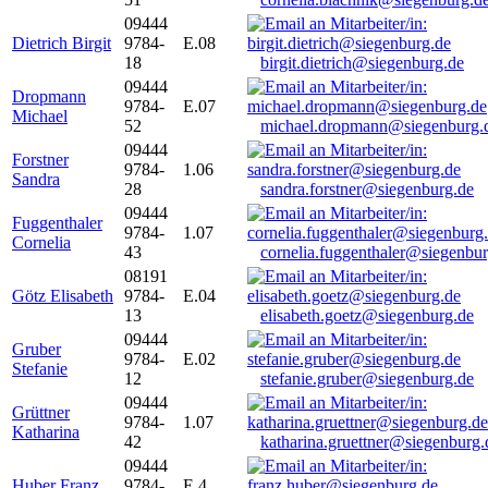
09444
Dietrich Birgit
9784-
E.08
18
birgit.dietrich@siegenburg.de
09444
Dropmann
9784-
E.07
Michael
52
michael.dropmann@siegenburg.
09444
Forstner
9784-
1.06
Sandra
28
sandra.forstner@siegenburg.de
09444
Fuggenthaler
9784-
1.07
Cornelia
43
cornelia.fuggenthaler@siegenbu
08191
Götz Elisabeth
9784-
E.04
13
elisabeth.goetz@siegenburg.de
09444
Gruber
9784-
E.02
Stefanie
12
stefanie.gruber@siegenburg.de
09444
Grüttner
9784-
1.07
Katharina
42
katharina.gruettner@siegenburg.
09444
Huber Franz
9784-
E 4