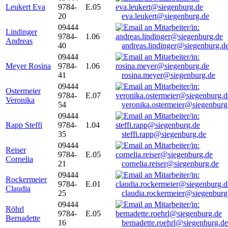
Leukert Eva
9784-
E.05
20
eva.leukert@siegenburg.de
09444
Lindinger
9784-
1.06
Andreas
40
andreas.lindinger@siegenburg.d
09444
Meyer Rosina
9784-
1.06
41
rosina.meyer@siegenburg.de
09444
Ostermeier
9784-
E.07
Veronika
54
veronika.ostermeier@siegenburg
09444
Rapp Steffi
9784-
1.04
35
steffi.rapp@siegenburg.de
09444
Reiser
9784-
E.05
Cornelia
21
cornelia.reiser@siegenburg.de
09444
Rockermeier
9784-
E.01
Claudia
25
claudia.rockermeier@siegenburg
09444
Röhrl
9784-
E.05
Bernadette
16
bernadette.roehrl@siegenburg.de