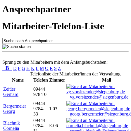
Ansprechpartner
Mitarbeiter-Telefon-Liste
Sprung zu den Mitarbeitern mit dem Anfangsbuchstaben:
B
D
F
G
H
K
L
M
O
R
S
Z
Telefonliste der Mitarbeiter/innen der Verwaltung
Name
Telefon
Zimmer
Mail
Zeitler
09444
Gerhard
9784-0
vg.vorsitzender@siegenburg.de
09444
Bergermeier
9784-
1.03
Georg
33
georg.bergermeier@siegenburg.
09444
Blachnik
9784-
E.06
Cornelia
51
cornelia.blachnik@siegenburg.d