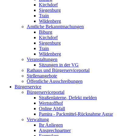
Kirchdorf
Siegenburg
Train
Wildenberg
Amtliche Bekanntmachungen
Biburg
Kirchdorf
Siegenburg
Train
Wildenberg
Veranstaltungen
Sitzungen in der VG
Rathaus und Bürgerserviceportal
Stellenangebote
Öffentliche Ausschreibungen
Bürgerservice
Bürgerserviceportal
Straßenlaterne, Defekt melden
Wertstoffhof
Online Abfall
Pamira - Packmittel-Rücknahme Agrar
Verwaltung
Ihr Anliegen
Ansprechpartner
Formulare