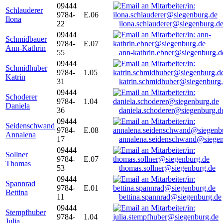
09444
Schlauderer
9784-
E.06
Ilona
22
ilona.schlauderer@siegenburg.d
09444
Schmidbauer
9784-
E.07
Ann-Kathrin
55
ann-kathrin.ebner@siegenburg.d
09444
Schmidhuber
9784-
1.05
Katrin
31
katrin.schmidhuber@siegenburg
09444
Schoderer
9784-
1.04
Daniela
36
daniela.schoderer@siegenburg.d
09444
Seidenschwand
9784-
E.08
Annalena
17
annalena.seidenschwand@siegen
09444
Sollner
9784-
E.07
Thomas
53
thomas.sollner@siegenburg.de
09444
Spannrad
9784-
E.01
Bettina
11
bettina.spannrad@siegenburg.de
09444
Stempfhuber
9784-
1.04
Julia