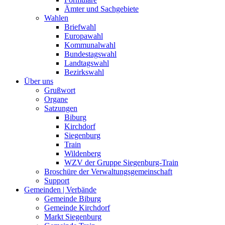
Ämter und Sachgebiete
Wahlen
Briefwahl
Europawahl
Kommunalwahl
Bundestagswahl
Landtagswahl
Bezirkswahl
Über uns
Grußwort
Organe
Satzungen
Biburg
Kirchdorf
Siegenburg
Train
Wildenberg
WZV der Gruppe Siegenburg-Train
Broschüre der Verwaltungsgemeinschaft
Support
Gemeinden | Verbände
Gemeinde Biburg
Gemeinde Kirchdorf
Markt Siegenburg