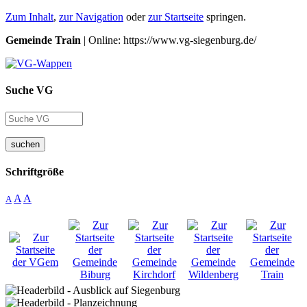
Zum Inhalt
,
zur Navigation
oder
zur Startseite
springen.
Gemeinde Train
| Online: https://www.vg-siegenburg.de/
Suche VG
suchen
Schriftgröße
A
A
A