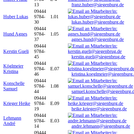
13
franz.huber@siegenburg.de
09444
Huber Lukas
9784-
1.01
30
lukas.huber@siegenburg.de
09444
Hund Agnes
9784-
1.05
37
agnes.hund@siegenburg.de
09444
Kerstin Gueli
9784-
45
kerstin.gueli@siegenbrug.de
09444
Köglmeier
9784-
E.07
Kristina
46
kristina.koeglmeier@siegenburg
09444
Konschelle
9784-
1.08
Samuel
44
samuel.konschelle@siegenburg.
09444
Krieger Heike
9784-
E.09
19
heike.krieger@siegenburg.de
09444
Lehmann
9784-
E.03
André
14
andre.lehmann@siegenburg.de
09444