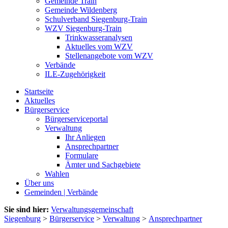
Gemeinde Train
Gemeinde Wildenberg
Schulverband Siegenburg-Train
WZV Siegenburg-Train
Trinkwasseranalysen
Aktuelles vom WZV
Stellenangebote vom WZV
Verbände
ILE-Zugehörigkeit
Startseite
Aktuelles
Bürgerservice
Bürgerserviceportal
Verwaltung
Ihr Anliegen
Ansprechpartner
Formulare
Ämter und Sachgebiete
Wahlen
Über uns
Gemeinden | Verbände
Sie sind hier:
Verwaltungsgemeinschaft
Siegenburg
>
Bürgerservice
>
Verwaltung
>
Ansprechpartner