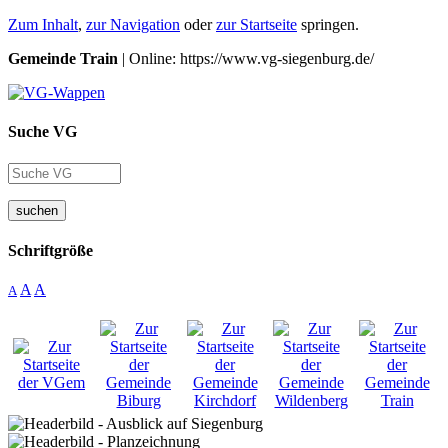
Zum Inhalt
,
zur Navigation
oder
zur Startseite
springen.
Gemeinde Train
| Online: https://www.vg-siegenburg.de/
Suche VG
suchen
Schriftgröße
A
A
A