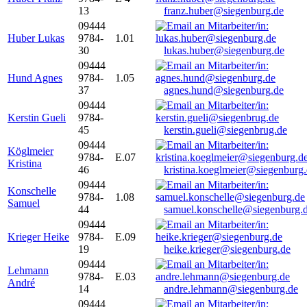
13
franz.huber@siegenburg.de
09444
Huber Lukas
9784-
1.01
30
lukas.huber@siegenburg.de
09444
Hund Agnes
9784-
1.05
37
agnes.hund@siegenburg.de
09444
Kerstin Gueli
9784-
45
kerstin.gueli@siegenbrug.de
09444
Köglmeier
9784-
E.07
Kristina
46
kristina.koeglmeier@siegenburg
09444
Konschelle
9784-
1.08
Samuel
44
samuel.konschelle@siegenburg.
09444
Krieger Heike
9784-
E.09
19
heike.krieger@siegenburg.de
09444
Lehmann
9784-
E.03
André
14
andre.lehmann@siegenburg.de
09444