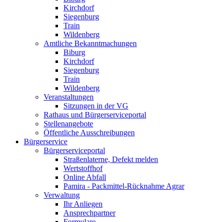
Kirchdorf
Siegenburg
Train
Wildenberg
Amtliche Bekanntmachungen
Biburg
Kirchdorf
Siegenburg
Train
Wildenberg
Veranstaltungen
Sitzungen in der VG
Rathaus und Bürgerserviceportal
Stellenangebote
Öffentliche Ausschreibungen
Bürgerservice
Bürgerserviceportal
Straßenlaterne, Defekt melden
Wertstoffhof
Online Abfall
Pamira - Packmittel-Rücknahme Agrar
Verwaltung
Ihr Anliegen
Ansprechpartner
Formulare