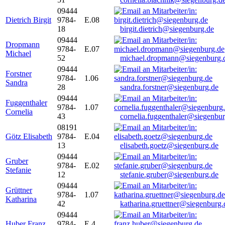
09444
Dietrich Birgit
9784-
E.08
18
birgit.dietrich@siegenburg.de
09444
Dropmann
9784-
E.07
Michael
52
michael.dropmann@siegenburg.
09444
Forstner
9784-
1.06
Sandra
28
sandra.forstner@siegenburg.de
09444
Fuggenthaler
9784-
1.07
Cornelia
43
cornelia.fuggenthaler@siegenbu
08191
Götz Elisabeth
9784-
E.04
13
elisabeth.goetz@siegenburg.de
09444
Gruber
9784-
E.02
Stefanie
12
stefanie.gruber@siegenburg.de
09444
Grüttner
9784-
1.07
Katharina
42
katharina.gruettner@siegenburg.
09444
Huber Franz
9784-
E 4