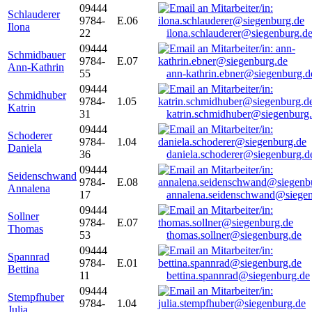
09444
Schlauderer
9784-
E.06
Ilona
22
ilona.schlauderer@siegenburg.d
09444
Schmidbauer
9784-
E.07
Ann-Kathrin
55
ann-kathrin.ebner@siegenburg.d
09444
Schmidhuber
9784-
1.05
Katrin
31
katrin.schmidhuber@siegenburg
09444
Schoderer
9784-
1.04
Daniela
36
daniela.schoderer@siegenburg.d
09444
Seidenschwand
9784-
E.08
Annalena
17
annalena.seidenschwand@siegen
09444
Sollner
9784-
E.07
Thomas
53
thomas.sollner@siegenburg.de
09444
Spannrad
9784-
E.01
Bettina
11
bettina.spannrad@siegenburg.de
09444
Stempfhuber
9784-
1.04
Julia