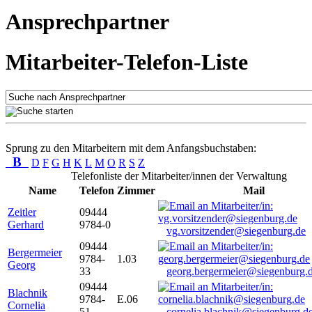
Ansprechpartner
Mitarbeiter-Telefon-Liste
Sprung zu den Mitarbeitern mit dem Anfangsbuchstaben:
B
D
F
G
H
K
L
M
O
R
S
Z
Telefonliste der Mitarbeiter/innen der Verwaltung
Name
Telefon
Zimmer
Mail
Zeitler
09444
Gerhard
9784-0
vg.vorsitzender@siegenburg.de
09444
Bergermeier
9784-
1.03
Georg
33
georg.bergermeier@siegenburg.
09444
Blachnik
9784-
E.06
Cornelia
51
cornelia.blachnik@siegenburg.d