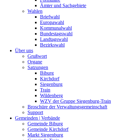
Ämter und Sachgebiete
Wahlen
Briefwahl
Europawahl
Kommunalwahl
Bundestagswahl
Landtagswahl
Bezirkswahl
Über uns
Grußwort
Organe
Satzungen
Biburg
Kirchdorf
Siegenburg
Train
Wildenberg
WZV der Gruppe Siegenburg-Train
Broschüre der Verwaltungsgemeinschaft
Support
Gemeinden | Verbände
Gemeinde Biburg
Gemeinde Kirchdorf
Markt Siegenburg