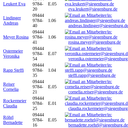
Leukert Eva
9784-
E.05
20
eva.leukert@siegenburg.de
09444
Lindinger
9784-
1.06
Andreas
40
andreas.lindinger@siegenburg.d
09444
Meyer Rosina
9784-
1.06
41
rosina.meyer@siegenburg.de
09444
Ostermeier
9784-
E.07
Veronika
54
veronika.ostermeier@siegenburg
09444
Rapp Steffi
9784-
1.04
35
steffi.rapp@siegenburg.de
09444
Reiser
9784-
E.05
Cornelia
21
cornelia.reiser@siegenburg.de
09444
Rockermeier
9784-
E.01
Claudia
25
claudia.rockermeier@siegenburg
09444
Röhrl
9784-
E.05
Bernadette
16
bernadette.roehrl@siegenburg.de