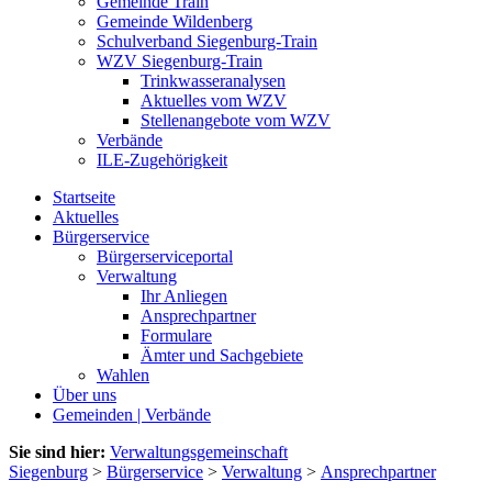
Gemeinde Train
Gemeinde Wildenberg
Schulverband Siegenburg-Train
WZV Siegenburg-Train
Trinkwasseranalysen
Aktuelles vom WZV
Stellenangebote vom WZV
Verbände
ILE-Zugehörigkeit
Startseite
Aktuelles
Bürgerservice
Bürgerserviceportal
Verwaltung
Ihr Anliegen
Ansprechpartner
Formulare
Ämter und Sachgebiete
Wahlen
Über uns
Gemeinden | Verbände
Sie sind hier:
Verwaltungsgemeinschaft
Siegenburg
>
Bürgerservice
>
Verwaltung
>
Ansprechpartner