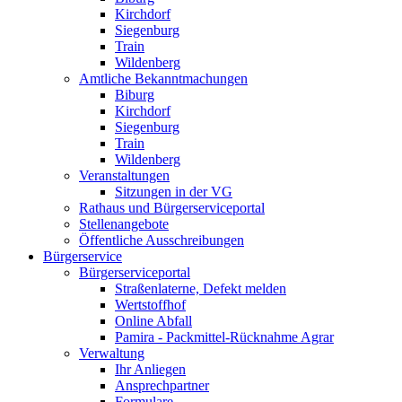
Kirchdorf
Siegenburg
Train
Wildenberg
Amtliche Bekanntmachungen
Biburg
Kirchdorf
Siegenburg
Train
Wildenberg
Veranstaltungen
Sitzungen in der VG
Rathaus und Bürgerserviceportal
Stellenangebote
Öffentliche Ausschreibungen
Bürgerservice
Bürgerserviceportal
Straßenlaterne, Defekt melden
Wertstoffhof
Online Abfall
Pamira - Packmittel-Rücknahme Agrar
Verwaltung
Ihr Anliegen
Ansprechpartner
Formulare