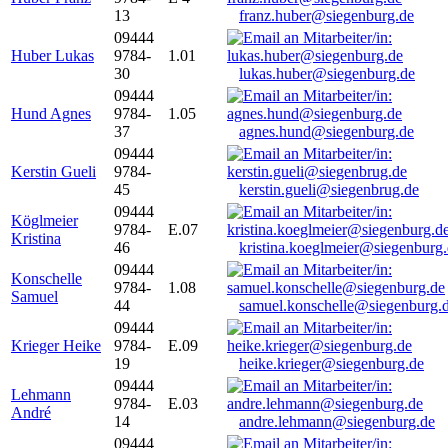
13
franz.huber@siegenburg.de
09444
Huber Lukas
9784-
1.01
30
lukas.huber@siegenburg.de
09444
Hund Agnes
9784-
1.05
37
agnes.hund@siegenburg.de
09444
Kerstin Gueli
9784-
45
kerstin.gueli@siegenbrug.de
09444
Köglmeier
9784-
E.07
Kristina
46
kristina.koeglmeier@siegenburg
09444
Konschelle
9784-
1.08
Samuel
44
samuel.konschelle@siegenburg.
09444
Krieger Heike
9784-
E.09
19
heike.krieger@siegenburg.de
09444
Lehmann
9784-
E.03
André
14
andre.lehmann@siegenburg.de
09444