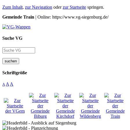
Zum Inhalt
,
zur Navigation
oder
zur Startseite
springen.
Gemeinde Train
| Online: https://www.vg-siegenburg.de/
Suche VG
suchen
Schriftgröße
A
A
A