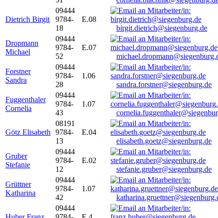
09444
Dietrich Birgit
9784-
E.08
18
birgit.dietrich@siegenburg.de
09444
Dropmann
9784-
E.07
Michael
52
michael.dropmann@siegenburg.
09444
Forstner
9784-
1.06
Sandra
28
sandra.forstner@siegenburg.de
09444
Fuggenthaler
9784-
1.07
Cornelia
43
cornelia.fuggenthaler@siegenbu
08191
Götz Elisabeth
9784-
E.04
13
elisabeth.goetz@siegenburg.de
09444
Gruber
9784-
E.02
Stefanie
12
stefanie.gruber@siegenburg.de
09444
Grüttner
9784-
1.07
Katharina
42
katharina.gruettner@siegenburg.
09444
Huber Franz
9784-
E 4