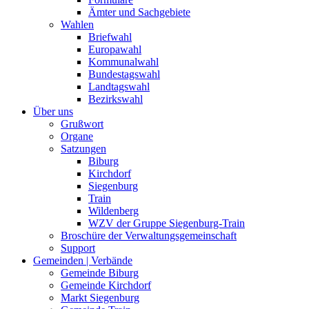
Ämter und Sachgebiete
Wahlen
Briefwahl
Europawahl
Kommunalwahl
Bundestagswahl
Landtagswahl
Bezirkswahl
Über uns
Grußwort
Organe
Satzungen
Biburg
Kirchdorf
Siegenburg
Train
Wildenberg
WZV der Gruppe Siegenburg-Train
Broschüre der Verwaltungsgemeinschaft
Support
Gemeinden | Verbände
Gemeinde Biburg
Gemeinde Kirchdorf
Markt Siegenburg