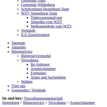
Gemeinde Train
Gemeinde Wildenberg
Schulverband Siegenburg-Train
WZV Siegenburg-Train
Trinkwasseranalysen
Aktuelles vom WZV
Stellenangebote vom WZV
Verbände
ILE-Zugehörigkeit
Startseite
Aktuelles
Bürgerservice
Bürgerserviceportal
Verwaltung
Ihr Anliegen
Ansprechpartner
Formulare
Ämter und Sachgebiete
Wahlen
Über uns
Gemeinden | Verbände
Sie sind hier:
Verwaltungsgemeinschaft
Siegenburg
>
Bürgerservice
>
Verwaltung
>
Ansprechpartner