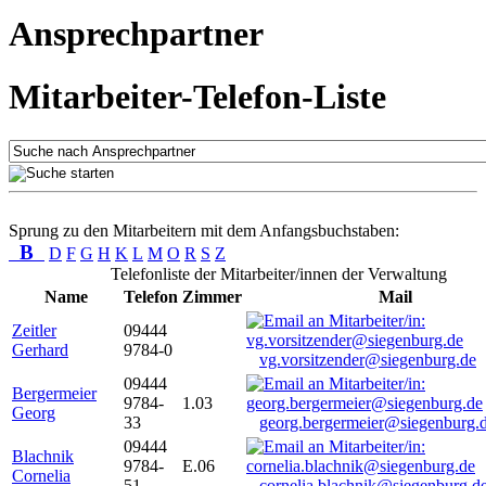
Ansprechpartner
Mitarbeiter-Telefon-Liste
Sprung zu den Mitarbeitern mit dem Anfangsbuchstaben:
B
D
F
G
H
K
L
M
O
R
S
Z
Telefonliste der Mitarbeiter/innen der Verwaltung
Name
Telefon
Zimmer
Mail
Zeitler
09444
Gerhard
9784-0
vg.vorsitzender@siegenburg.de
09444
Bergermeier
9784-
1.03
Georg
33
georg.bergermeier@siegenburg.
09444
Blachnik
9784-
E.06
Cornelia
51
cornelia.blachnik@siegenburg.d