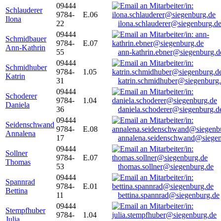
09444
Schlauderer
9784-
E.06
Ilona
22
ilona.schlauderer@siegenburg.d
09444
Schmidbauer
9784-
E.07
Ann-Kathrin
55
ann-kathrin.ebner@siegenburg.d
09444
Schmidhuber
9784-
1.05
Katrin
31
katrin.schmidhuber@siegenburg
09444
Schoderer
9784-
1.04
Daniela
36
daniela.schoderer@siegenburg.d
09444
Seidenschwand
9784-
E.08
Annalena
17
annalena.seidenschwand@siegen
09444
Sollner
9784-
E.07
Thomas
53
thomas.sollner@siegenburg.de
09444
Spannrad
9784-
E.01
Bettina
11
bettina.spannrad@siegenburg.de
09444
Stempfhuber
9784-
1.04
Julia