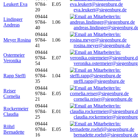
Leukert Eva
9784-
E.05
20
eva.leukert@siegenburg.de
09444
Lindinger
9784-
1.06
Andreas
40
andreas.lindinger@siegenburg.d
09444
Meyer Rosina
9784-
1.06
41
rosina.meyer@siegenburg.de
09444
Ostermeier
9784-
E.07
Veronika
54
veronika.ostermeier@siegenburg
09444
Rapp Steffi
9784-
1.04
35
steffi.rapp@siegenburg.de
09444
Reiser
9784-
E.05
Cornelia
21
cornelia.reiser@siegenburg.de
09444
Rockermeier
9784-
E.01
Claudia
25
claudia.rockermeier@siegenburg
09444
Röhrl
9784-
E.05
Bernadette
16
bernadette.roehrl@siegenburg.de