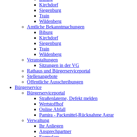
Kirchdorf
Siegenburg
Train
Wildenberg
Amtliche Bekanntmachungen
Biburg
Kirchdorf
Siegenburg
Train
Wildenberg
Veranstaltungen
Sitzungen in der VG
Rathaus und Bürgerserviceportal
Stellenangebote
Öffentliche Ausschreibungen
Bürgerservice
Bürgerserviceportal
Straßenlaterne, Defekt melden
Wertstoffhof
Online Abfall
Pamira - Packmittel-Rücknahme Agrar
Verwaltung
Ihr Anliegen
Ansprechpartner
Formulare