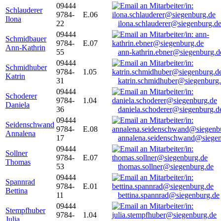
09444
Schlauderer
9784-
E.06
Ilona
22
ilona.schlauderer@siegenburg.d
09444
Schmidbauer
9784-
E.07
Ann-Kathrin
55
ann-kathrin.ebner@siegenburg.d
09444
Schmidhuber
9784-
1.05
Katrin
31
katrin.schmidhuber@siegenburg
09444
Schoderer
9784-
1.04
Daniela
36
daniela.schoderer@siegenburg.d
09444
Seidenschwand
9784-
E.08
Annalena
17
annalena.seidenschwand@siegen
09444
Sollner
9784-
E.07
Thomas
53
thomas.sollner@siegenburg.de
09444
Spannrad
9784-
E.01
Bettina
11
bettina.spannrad@siegenburg.de
09444
Stempfhuber
9784-
1.04
Julia