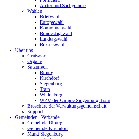
Ämter und Sachgebiete
Wahlen
Briefwahl
Europawahl
Kommunalwahl
Bundestagswahl
Landtagswahl
Bezirkswahl
Über uns
Grußwort
Organe
Satzungen
Biburg
Kirchdorf
Siegenburg
Train
Wildenberg
WZV der Gruppe Siegenburg-Train
Broschüre der Verwaltungsgemeinschaft
Support
Gemeinden | Verbände
Gemeinde Biburg
Gemeinde Kirchdorf
Markt Siegenburg