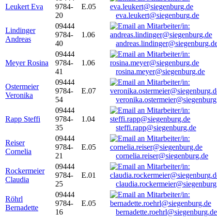
Leukert Eva
9784-
E.05
20
eva.leukert@siegenburg.de
09444
Lindinger
9784-
1.06
Andreas
40
andreas.lindinger@siegenburg.d
09444
Meyer Rosina
9784-
1.06
41
rosina.meyer@siegenburg.de
09444
Ostermeier
9784-
E.07
Veronika
54
veronika.ostermeier@siegenburg
09444
Rapp Steffi
9784-
1.04
35
steffi.rapp@siegenburg.de
09444
Reiser
9784-
E.05
Cornelia
21
cornelia.reiser@siegenburg.de
09444
Rockermeier
9784-
E.01
Claudia
25
claudia.rockermeier@siegenburg
09444
Röhrl
9784-
E.05
Bernadette
16
bernadette.roehrl@siegenburg.de