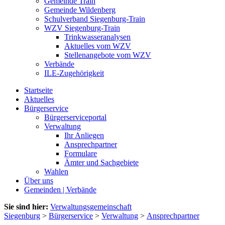
Gemeinde Train
Gemeinde Wildenberg
Schulverband Siegenburg-Train
WZV Siegenburg-Train
Trinkwasseranalysen
Aktuelles vom WZV
Stellenangebote vom WZV
Verbände
ILE-Zugehörigkeit
Startseite
Aktuelles
Bürgerservice
Bürgerserviceportal
Verwaltung
Ihr Anliegen
Ansprechpartner
Formulare
Ämter und Sachgebiete
Wahlen
Über uns
Gemeinden | Verbände
Sie sind hier:
Verwaltungsgemeinschaft
Siegenburg
>
Bürgerservice
>
Verwaltung
>
Ansprechpartner