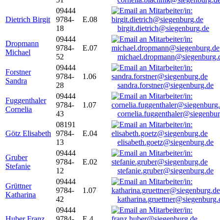
09444
Dietrich Birgit
9784-
E.08
18
birgit.dietrich@siegenburg.de
09444
Dropmann
9784-
E.07
Michael
52
michael.dropmann@siegenburg.
09444
Forstner
9784-
1.06
Sandra
28
sandra.forstner@siegenburg.de
09444
Fuggenthaler
9784-
1.07
Cornelia
43
cornelia.fuggenthaler@siegenbu
08191
Götz Elisabeth
9784-
E.04
13
elisabeth.goetz@siegenburg.de
09444
Gruber
9784-
E.02
Stefanie
12
stefanie.gruber@siegenburg.de
09444
Grüttner
9784-
1.07
Katharina
42
katharina.gruettner@siegenburg.
09444
Huber Franz
9784-
E 4