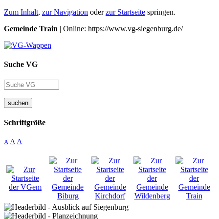
Zum Inhalt
,
zur Navigation
oder
zur Startseite
springen.
Gemeinde Train
| Online: https://www.vg-siegenburg.de/
Suche VG
suchen
Schriftgröße
A
A
A