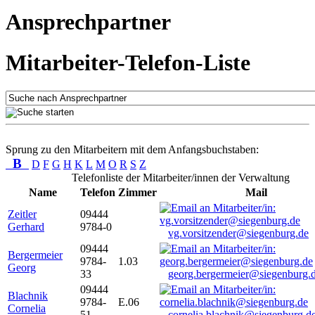
Ansprechpartner
Mitarbeiter-Telefon-Liste
Sprung zu den Mitarbeitern mit dem Anfangsbuchstaben:
B
D
F
G
H
K
L
M
O
R
S
Z
Telefonliste der Mitarbeiter/innen der Verwaltung
Name
Telefon
Zimmer
Mail
Zeitler
09444
Gerhard
9784-0
vg.vorsitzender@siegenburg.de
09444
Bergermeier
9784-
1.03
Georg
33
georg.bergermeier@siegenburg.
09444
Blachnik
9784-
E.06
Cornelia
51
cornelia.blachnik@siegenburg.d