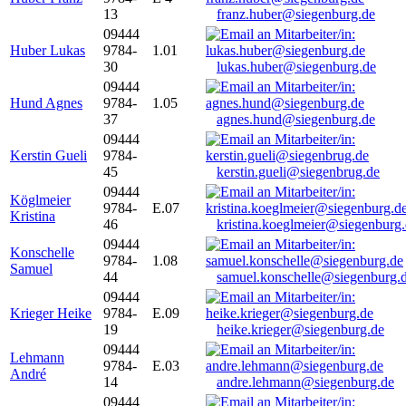
13
franz.huber@siegenburg.de
09444
Huber Lukas
9784-
1.01
30
lukas.huber@siegenburg.de
09444
Hund Agnes
9784-
1.05
37
agnes.hund@siegenburg.de
09444
Kerstin Gueli
9784-
45
kerstin.gueli@siegenbrug.de
09444
Köglmeier
9784-
E.07
Kristina
46
kristina.koeglmeier@siegenburg
09444
Konschelle
9784-
1.08
Samuel
44
samuel.konschelle@siegenburg.
09444
Krieger Heike
9784-
E.09
19
heike.krieger@siegenburg.de
09444
Lehmann
9784-
E.03
André
14
andre.lehmann@siegenburg.de
09444