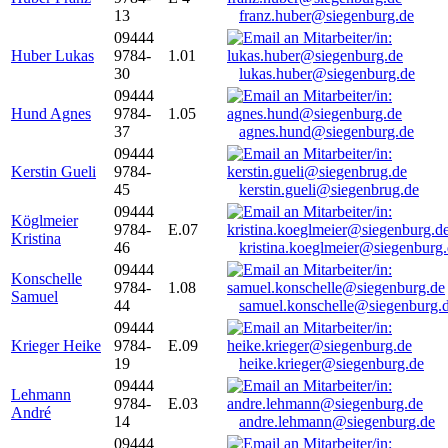
13
franz.huber@siegenburg.de
09444
Huber Lukas
9784-
1.01
30
lukas.huber@siegenburg.de
09444
Hund Agnes
9784-
1.05
37
agnes.hund@siegenburg.de
09444
Kerstin Gueli
9784-
45
kerstin.gueli@siegenbrug.de
09444
Köglmeier
9784-
E.07
Kristina
46
kristina.koeglmeier@siegenburg
09444
Konschelle
9784-
1.08
Samuel
44
samuel.konschelle@siegenburg.
09444
Krieger Heike
9784-
E.09
19
heike.krieger@siegenburg.de
09444
Lehmann
9784-
E.03
André
14
andre.lehmann@siegenburg.de
09444