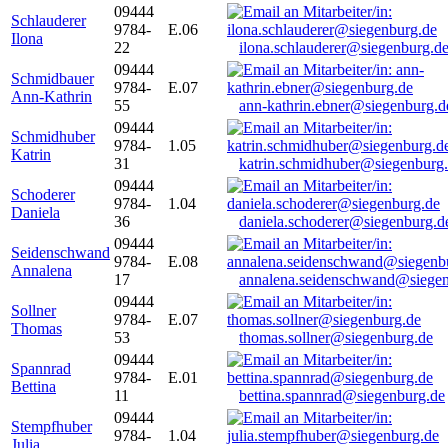
09444
Schlauderer
9784-
E.06
Ilona
22
ilona.schlauderer@siegenburg.d
09444
Schmidbauer
9784-
E.07
Ann-Kathrin
55
ann-kathrin.ebner@siegenburg.d
09444
Schmidhuber
9784-
1.05
Katrin
31
katrin.schmidhuber@siegenburg
09444
Schoderer
9784-
1.04
Daniela
36
daniela.schoderer@siegenburg.d
09444
Seidenschwand
9784-
E.08
Annalena
17
annalena.seidenschwand@siegen
09444
Sollner
9784-
E.07
Thomas
53
thomas.sollner@siegenburg.de
09444
Spannrad
9784-
E.01
Bettina
11
bettina.spannrad@siegenburg.de
09444
Stempfhuber
9784-
1.04
Julia