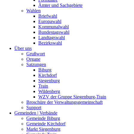
Ämter und Sachgebiete
Wahlen
Briefwahl
Europawahl
Kommunalwahl
Bundestagswahl
Landtagswahl
Bezirkswahl
Über uns
Grußwort
Organe
Satzungen
Biburg
Kirchdorf
Siegenburg
Train
Wildenberg
WZV der Gruppe Siegenburg-Train
Broschüre der Verwaltungsgemeinschaft
Support
Gemeinden | Verbände
Gemeinde Biburg
Gemeinde Kirchdorf
Markt Siegenburg