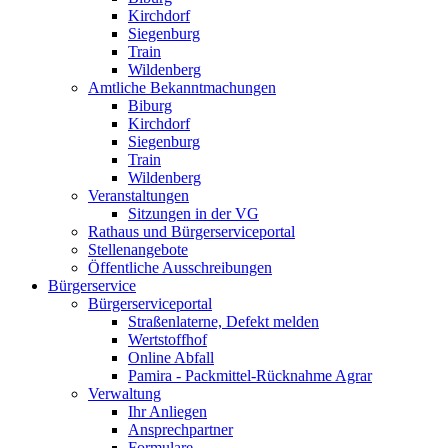
Kirchdorf
Siegenburg
Train
Wildenberg
Amtliche Bekanntmachungen
Biburg
Kirchdorf
Siegenburg
Train
Wildenberg
Veranstaltungen
Sitzungen in der VG
Rathaus und Bürgerserviceportal
Stellenangebote
Öffentliche Ausschreibungen
Bürgerservice
Bürgerserviceportal
Straßenlaterne, Defekt melden
Wertstoffhof
Online Abfall
Pamira - Packmittel-Rücknahme Agrar
Verwaltung
Ihr Anliegen
Ansprechpartner
Formulare