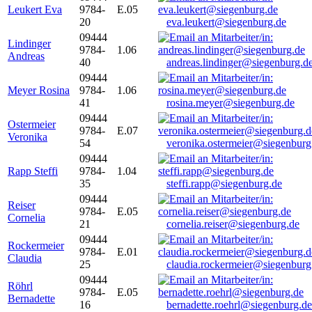
Leukert Eva
9784-
E.05
20
eva.leukert@siegenburg.de
09444
Lindinger
9784-
1.06
Andreas
40
andreas.lindinger@siegenburg.d
09444
Meyer Rosina
9784-
1.06
41
rosina.meyer@siegenburg.de
09444
Ostermeier
9784-
E.07
Veronika
54
veronika.ostermeier@siegenburg
09444
Rapp Steffi
9784-
1.04
35
steffi.rapp@siegenburg.de
09444
Reiser
9784-
E.05
Cornelia
21
cornelia.reiser@siegenburg.de
09444
Rockermeier
9784-
E.01
Claudia
25
claudia.rockermeier@siegenburg
09444
Röhrl
9784-
E.05
Bernadette
16
bernadette.roehrl@siegenburg.de