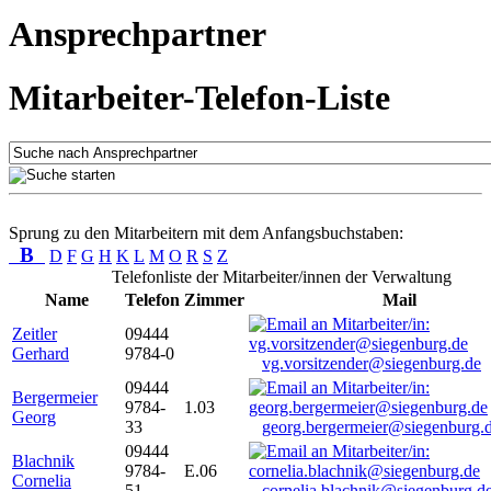
Ansprechpartner
Mitarbeiter-Telefon-Liste
Sprung zu den Mitarbeitern mit dem Anfangsbuchstaben:
B
D
F
G
H
K
L
M
O
R
S
Z
Telefonliste der Mitarbeiter/innen der Verwaltung
Name
Telefon
Zimmer
Mail
Zeitler
09444
Gerhard
9784-0
vg.vorsitzender@siegenburg.de
09444
Bergermeier
9784-
1.03
Georg
33
georg.bergermeier@siegenburg.
09444
Blachnik
9784-
E.06
Cornelia
51
cornelia.blachnik@siegenburg.d