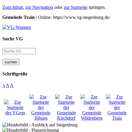
Zum Inhalt
,
zur Navigation
oder
zur Startseite
springen.
Gemeinde Train
| Online: https://www.vg-siegenburg.de/
Suche VG
suchen
Schriftgröße
A
A
A