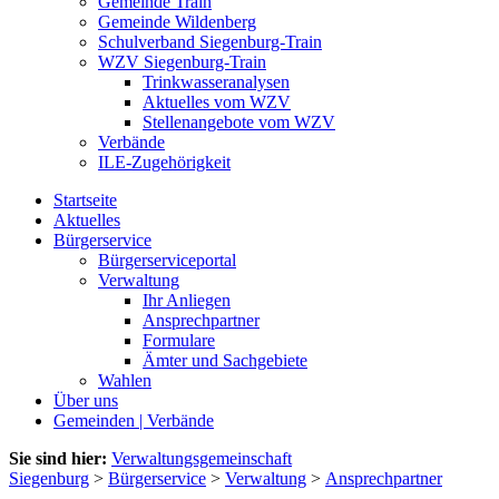
Gemeinde Train
Gemeinde Wildenberg
Schulverband Siegenburg-Train
WZV Siegenburg-Train
Trinkwasseranalysen
Aktuelles vom WZV
Stellenangebote vom WZV
Verbände
ILE-Zugehörigkeit
Startseite
Aktuelles
Bürgerservice
Bürgerserviceportal
Verwaltung
Ihr Anliegen
Ansprechpartner
Formulare
Ämter und Sachgebiete
Wahlen
Über uns
Gemeinden | Verbände
Sie sind hier:
Verwaltungsgemeinschaft
Siegenburg
>
Bürgerservice
>
Verwaltung
>
Ansprechpartner