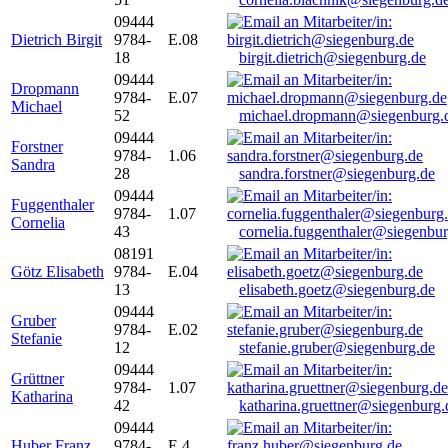
09444
Dietrich Birgit
9784-
E.08
18
birgit.dietrich@siegenburg.de
09444
Dropmann
9784-
E.07
Michael
52
michael.dropmann@siegenburg.
09444
Forstner
9784-
1.06
Sandra
28
sandra.forstner@siegenburg.de
09444
Fuggenthaler
9784-
1.07
Cornelia
43
cornelia.fuggenthaler@siegenbu
08191
Götz Elisabeth
9784-
E.04
13
elisabeth.goetz@siegenburg.de
09444
Gruber
9784-
E.02
Stefanie
12
stefanie.gruber@siegenburg.de
09444
Grüttner
9784-
1.07
Katharina
42
katharina.gruettner@siegenburg.
09444
Huber Franz
9784-
E 4