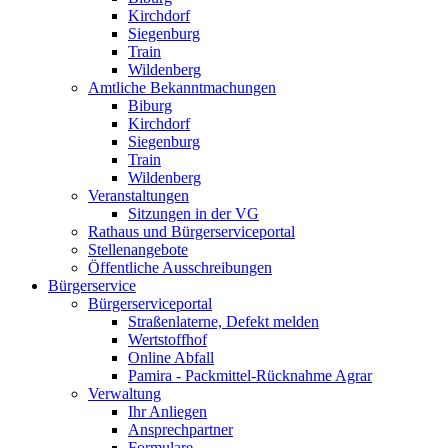
Kirchdorf
Siegenburg
Train
Wildenberg
Amtliche Bekanntmachungen
Biburg
Kirchdorf
Siegenburg
Train
Wildenberg
Veranstaltungen
Sitzungen in der VG
Rathaus und Bürgerserviceportal
Stellenangebote
Öffentliche Ausschreibungen
Bürgerservice
Bürgerserviceportal
Straßenlaterne, Defekt melden
Wertstoffhof
Online Abfall
Pamira - Packmittel-Rücknahme Agrar
Verwaltung
Ihr Anliegen
Ansprechpartner
Formulare