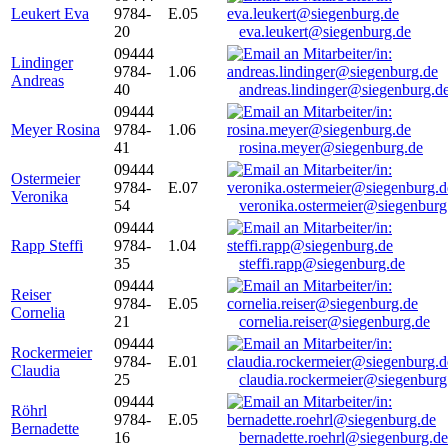
Leukert Eva
9784-
E.05
20
eva.leukert@siegenburg.de
09444
Lindinger
9784-
1.06
Andreas
40
andreas.lindinger@siegenburg.d
09444
Meyer Rosina
9784-
1.06
41
rosina.meyer@siegenburg.de
09444
Ostermeier
9784-
E.07
Veronika
54
veronika.ostermeier@siegenburg
09444
Rapp Steffi
9784-
1.04
35
steffi.rapp@siegenburg.de
09444
Reiser
9784-
E.05
Cornelia
21
cornelia.reiser@siegenburg.de
09444
Rockermeier
9784-
E.01
Claudia
25
claudia.rockermeier@siegenburg
09444
Röhrl
9784-
E.05
Bernadette
16
bernadette.roehrl@siegenburg.de