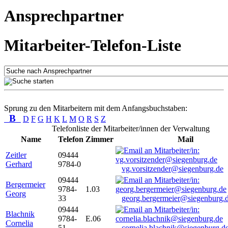
Ansprechpartner
Mitarbeiter-Telefon-Liste
Sprung zu den Mitarbeitern mit dem Anfangsbuchstaben:
B
D
F
G
H
K
L
M
O
R
S
Z
Telefonliste der Mitarbeiter/innen der Verwaltung
Name
Telefon
Zimmer
Mail
Zeitler
09444
Gerhard
9784-0
vg.vorsitzender@siegenburg.de
09444
Bergermeier
9784-
1.03
Georg
33
georg.bergermeier@siegenburg.
09444
Blachnik
9784-
E.06
Cornelia
51
cornelia.blachnik@siegenburg.d