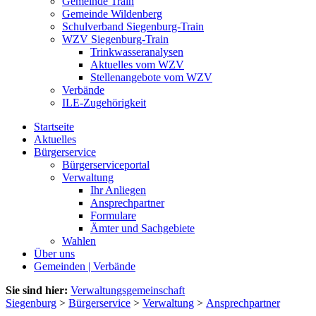
Gemeinde Train
Gemeinde Wildenberg
Schulverband Siegenburg-Train
WZV Siegenburg-Train
Trinkwasseranalysen
Aktuelles vom WZV
Stellenangebote vom WZV
Verbände
ILE-Zugehörigkeit
Startseite
Aktuelles
Bürgerservice
Bürgerserviceportal
Verwaltung
Ihr Anliegen
Ansprechpartner
Formulare
Ämter und Sachgebiete
Wahlen
Über uns
Gemeinden | Verbände
Sie sind hier:
Verwaltungsgemeinschaft
Siegenburg
>
Bürgerservice
>
Verwaltung
>
Ansprechpartner