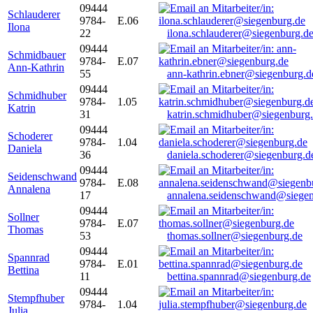
09444
Schlauderer
9784-
E.06
Ilona
22
ilona.schlauderer@siegenburg.d
09444
Schmidbauer
9784-
E.07
Ann-Kathrin
55
ann-kathrin.ebner@siegenburg.d
09444
Schmidhuber
9784-
1.05
Katrin
31
katrin.schmidhuber@siegenburg
09444
Schoderer
9784-
1.04
Daniela
36
daniela.schoderer@siegenburg.d
09444
Seidenschwand
9784-
E.08
Annalena
17
annalena.seidenschwand@siegen
09444
Sollner
9784-
E.07
Thomas
53
thomas.sollner@siegenburg.de
09444
Spannrad
9784-
E.01
Bettina
11
bettina.spannrad@siegenburg.de
09444
Stempfhuber
9784-
1.04
Julia