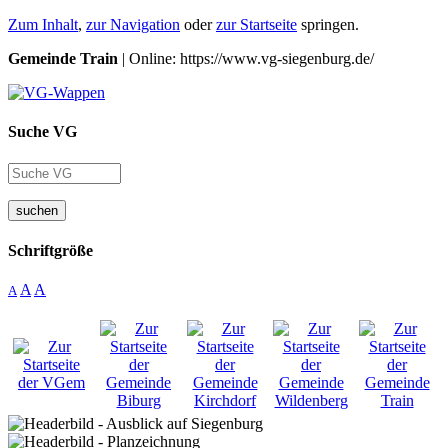
Zum Inhalt
,
zur Navigation
oder
zur Startseite
springen.
Gemeinde Train
| Online: https://www.vg-siegenburg.de/
Suche VG
suchen
Schriftgröße
A
A
A