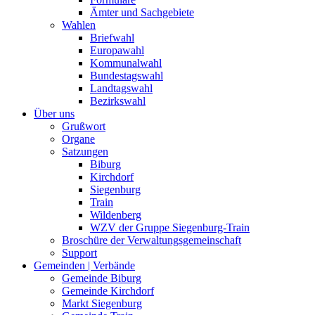
Ämter und Sachgebiete
Wahlen
Briefwahl
Europawahl
Kommunalwahl
Bundestagswahl
Landtagswahl
Bezirkswahl
Über uns
Grußwort
Organe
Satzungen
Biburg
Kirchdorf
Siegenburg
Train
Wildenberg
WZV der Gruppe Siegenburg-Train
Broschüre der Verwaltungsgemeinschaft
Support
Gemeinden | Verbände
Gemeinde Biburg
Gemeinde Kirchdorf
Markt Siegenburg