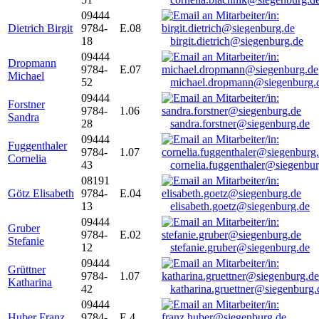
09444
Dietrich Birgit
9784-
E.08
18
birgit.dietrich@siegenburg.de
09444
Dropmann
9784-
E.07
Michael
52
michael.dropmann@siegenburg.
09444
Forstner
9784-
1.06
Sandra
28
sandra.forstner@siegenburg.de
09444
Fuggenthaler
9784-
1.07
Cornelia
43
cornelia.fuggenthaler@siegenbu
08191
Götz Elisabeth
9784-
E.04
13
elisabeth.goetz@siegenburg.de
09444
Gruber
9784-
E.02
Stefanie
12
stefanie.gruber@siegenburg.de
09444
Grüttner
9784-
1.07
Katharina
42
katharina.gruettner@siegenburg.
09444
Huber Franz
9784-
E 4