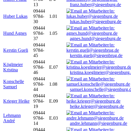
13
franz.huber@siegenburg.de
09444
Huber Lukas
9784-
1.01
30
lukas.huber@siegenburg.de
09444
Hund Agnes
9784-
1.05
37
agnes.hund@siegenburg.de
09444
Kerstin Gueli
9784-
45
kerstin.gueli@siegenbrug.de
09444
Köglmeier
9784-
E.07
Kristina
46
kristina.koeglmeier@siegenburg
09444
Konschelle
9784-
1.08
Samuel
44
samuel.konschelle@siegenburg.
09444
Krieger Heike
9784-
E.09
19
heike.krieger@siegenburg.de
09444
Lehmann
9784-
E.03
André
14
andre.lehmann@siegenburg.de
09444