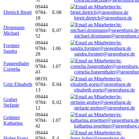
09444
Dietrich Birgit
9784-
E.08
18
birgit.dietrich@siegenburg.de
09444
Dropmann
9784-
E.07
Michael
52
michael.dropmann@siegenburg.
09444
Forstner
9784-
1.06
Sandra
28
sandra.forstner@siegenburg.de
09444
Fuggenthaler
9784-
1.07
Cornelia
43
cornelia.fuggenthaler@siegenbu
08191
Götz Elisabeth
9784-
E.04
13
elisabeth.goetz@siegenburg.de
09444
Gruber
9784-
E.02
Stefanie
12
stefanie.gruber@siegenburg.de
09444
Grüttner
9784-
1.07
Katharina
42
katharina.gruettner@siegenburg.
09444
Huber Franz
9784-
E 4