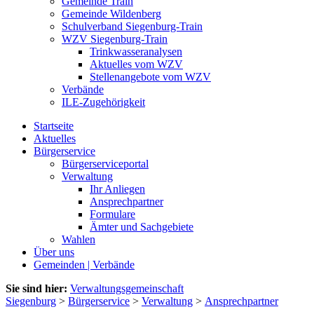
Gemeinde Train
Gemeinde Wildenberg
Schulverband Siegenburg-Train
WZV Siegenburg-Train
Trinkwasseranalysen
Aktuelles vom WZV
Stellenangebote vom WZV
Verbände
ILE-Zugehörigkeit
Startseite
Aktuelles
Bürgerservice
Bürgerserviceportal
Verwaltung
Ihr Anliegen
Ansprechpartner
Formulare
Ämter und Sachgebiete
Wahlen
Über uns
Gemeinden | Verbände
Sie sind hier:
Verwaltungsgemeinschaft
Siegenburg
>
Bürgerservice
>
Verwaltung
>
Ansprechpartner