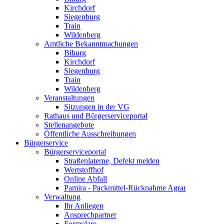
Kirchdorf
Siegenburg
Train
Wildenberg
Amtliche Bekanntmachungen
Biburg
Kirchdorf
Siegenburg
Train
Wildenberg
Veranstaltungen
Sitzungen in der VG
Rathaus und Bürgerserviceportal
Stellenangebote
Öffentliche Ausschreibungen
Bürgerservice
Bürgerserviceportal
Straßenlaterne, Defekt melden
Wertstoffhof
Online Abfall
Pamira - Packmittel-Rücknahme Agrar
Verwaltung
Ihr Anliegen
Ansprechpartner
Formulare