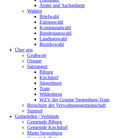
Ämter und Sachgebiete
Wahlen
Briefwahl
Europawahl
Kommunalwahl
Bundestagswahl
Landtagswahl
Bezirkswahl
Über uns
Grußwort
Organe
Satzungen
Biburg
Kirchdorf
Siegenburg
Train
Wildenberg
WZV der Gruppe Siegenburg-Train
Broschüre der Verwaltungsgemeinschaft
Support
Gemeinden | Verbände
Gemeinde Biburg
Gemeinde Kirchdorf
Markt Siegenburg