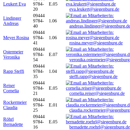
Leukert Eva
9784-
E.05
20
eva.leukert@siegenburg.de
09444
Lindinger
9784-
1.06
Andreas
40
andreas.lindinger@siegenburg.d
09444
Meyer Rosina
9784-
1.06
41
rosina.meyer@siegenburg.de
09444
Ostermeier
9784-
E.07
Veronika
54
veronika.ostermeier@siegenburg
09444
Rapp Steffi
9784-
1.04
35
steffi.rapp@siegenburg.de
09444
Reiser
9784-
E.05
Cornelia
21
cornelia.reiser@siegenburg.de
09444
Rockermeier
9784-
E.01
Claudia
25
claudia.rockermeier@siegenburg
09444
Röhrl
9784-
E.05
Bernadette
16
bernadette.roehrl@siegenburg.de