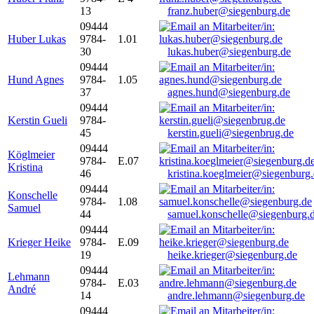
13
franz.huber@siegenburg.de
09444
Huber Lukas
9784-
1.01
30
lukas.huber@siegenburg.de
09444
Hund Agnes
9784-
1.05
37
agnes.hund@siegenburg.de
09444
Kerstin Gueli
9784-
45
kerstin.gueli@siegenbrug.de
09444
Köglmeier
9784-
E.07
Kristina
46
kristina.koeglmeier@siegenburg
09444
Konschelle
9784-
1.08
Samuel
44
samuel.konschelle@siegenburg.
09444
Krieger Heike
9784-
E.09
19
heike.krieger@siegenburg.de
09444
Lehmann
9784-
E.03
André
14
andre.lehmann@siegenburg.de
09444