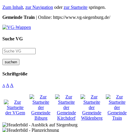
Zum Inhalt
,
zur Navigation
oder
zur Startseite
springen.
Gemeinde Train
| Online: https://www.vg-siegenburg.de/
Suche VG
suchen
Schriftgröße
A
A
A