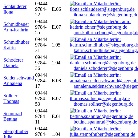
09444
Schlauderer
9784-
E.06
Ilona
22
ilona.schlauderer@siegenburg.d
09444
Schmidbauer
9784-
E.07
Ann-Kathrin
55
ann-kathrin.ebner@siegenburg.d
09444
Schmidhuber
9784-
1.05
Katrin
31
katrin.schmidhuber@siegenburg
09444
Schoderer
9784-
1.04
Daniela
36
daniela.schoderer@siegenburg.d
09444
Seidenschwand
9784-
E.08
Annalena
17
annalena.seidenschwand@siegen
09444
Sollner
9784-
E.07
Thomas
53
thomas.sollner@siegenburg.de
09444
Spannrad
9784-
E.01
Bettina
11
bettina.spannrad@siegenburg.de
09444
Stempfhuber
9784-
1.04
Julia