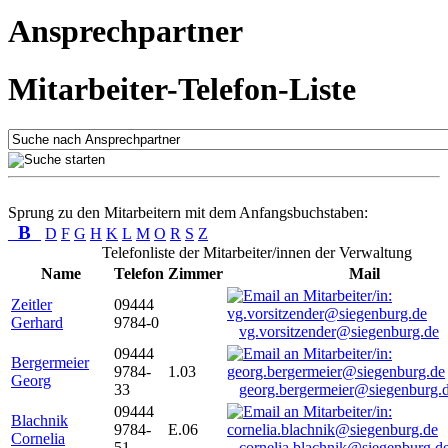
Ansprechpartner
Mitarbeiter-Telefon-Liste
Sprung zu den Mitarbeitern mit dem Anfangsbuchstaben:
B
D
F
G
H
K
L
M
O
R
S
Z
Telefonliste der Mitarbeiter/innen der Verwaltung
Name
Telefon
Zimmer
Mail
Zeitler
09444
Gerhard
9784-0
vg.vorsitzender@siegenburg.de
09444
Bergermeier
9784-
1.03
Georg
33
georg.bergermeier@siegenburg.
09444
Blachnik
9784-
E.06
Cornelia
51
cornelia.blachnik@siegenburg.d