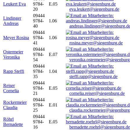
Leukert Eva
9784-
E.05
20
eva.leukert@siegenburg.de
09444
Lindinger
9784-
1.06
Andreas
40
andreas.lindinger@siegenburg.d
09444
Meyer Rosina
9784-
1.06
41
rosina.meyer@siegenburg.de
09444
Ostermeier
9784-
E.07
Veronika
54
veronika.ostermeier@siegenburg
09444
Rapp Steffi
9784-
1.04
35
steffi.rapp@siegenburg.de
09444
Reiser
9784-
E.05
Cornelia
21
cornelia.reiser@siegenburg.de
09444
Rockermeier
9784-
E.01
Claudia
25
claudia.rockermeier@siegenburg
09444
Röhrl
9784-
E.05
Bernadette
16
bernadette.roehrl@siegenburg.de