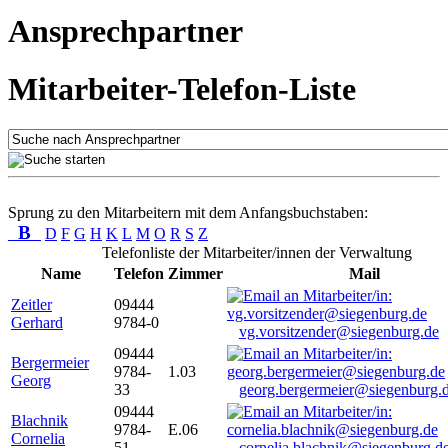
Ansprechpartner
Mitarbeiter-Telefon-Liste
Sprung zu den Mitarbeitern mit dem Anfangsbuchstaben:
B
D
F
G
H
K
L
M
O
R
S
Z
Telefonliste der Mitarbeiter/innen der Verwaltung
Name
Telefon
Zimmer
Mail
Zeitler
09444
Gerhard
9784-0
vg.vorsitzender@siegenburg.de
09444
Bergermeier
9784-
1.03
Georg
33
georg.bergermeier@siegenburg.
09444
Blachnik
9784-
E.06
Cornelia
51
cornelia.blachnik@siegenburg.d