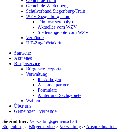
Gemeinde Train
Gemeinde Wildenberg
Schulverband Siegenburg-Train
WZV Siegenburg-Train
Trinkwasseranalysen
Aktuelles vom WZV
Stellenangebote vom WZV
Verbände
ILE-Zugehörigkeit
Startseite
Aktuelles
Bürgerservice
Bürgerserviceportal
Verwaltung
Ihr Anliegen
Ansprechpartner
Formulare
Ämter und Sachgebiete
Wahlen
Über uns
Gemeinden | Verbände
Sie sind hier:
Verwaltungsgemeinschaft
Siegenburg
>
Bürgerservice
>
Verwaltung
>
Ansprechpartner