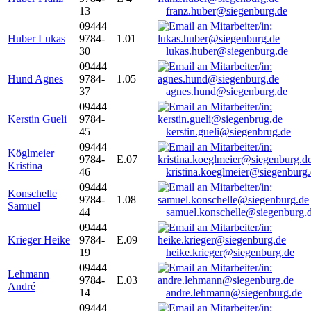
13
franz.huber@siegenburg.de
09444
Huber Lukas
9784-
1.01
30
lukas.huber@siegenburg.de
09444
Hund Agnes
9784-
1.05
37
agnes.hund@siegenburg.de
09444
Kerstin Gueli
9784-
45
kerstin.gueli@siegenbrug.de
09444
Köglmeier
9784-
E.07
Kristina
46
kristina.koeglmeier@siegenburg
09444
Konschelle
9784-
1.08
Samuel
44
samuel.konschelle@siegenburg.
09444
Krieger Heike
9784-
E.09
19
heike.krieger@siegenburg.de
09444
Lehmann
9784-
E.03
André
14
andre.lehmann@siegenburg.de
09444