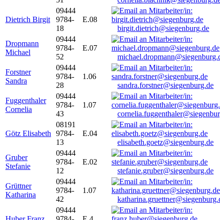
09444
Dietrich Birgit
9784-
E.08
18
birgit.dietrich@siegenburg.de
09444
Dropmann
9784-
E.07
Michael
52
michael.dropmann@siegenburg.
09444
Forstner
9784-
1.06
Sandra
28
sandra.forstner@siegenburg.de
09444
Fuggenthaler
9784-
1.07
Cornelia
43
cornelia.fuggenthaler@siegenbu
08191
Götz Elisabeth
9784-
E.04
13
elisabeth.goetz@siegenburg.de
09444
Gruber
9784-
E.02
Stefanie
12
stefanie.gruber@siegenburg.de
09444
Grüttner
9784-
1.07
Katharina
42
katharina.gruettner@siegenburg.
09444
Huber Franz
9784-
E 4