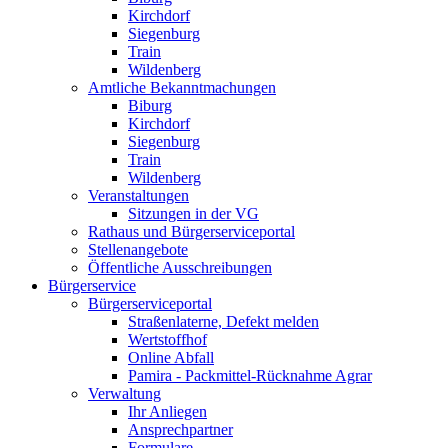
Kirchdorf
Siegenburg
Train
Wildenberg
Amtliche Bekanntmachungen
Biburg
Kirchdorf
Siegenburg
Train
Wildenberg
Veranstaltungen
Sitzungen in der VG
Rathaus und Bürgerserviceportal
Stellenangebote
Öffentliche Ausschreibungen
Bürgerservice
Bürgerserviceportal
Straßenlaterne, Defekt melden
Wertstoffhof
Online Abfall
Pamira - Packmittel-Rücknahme Agrar
Verwaltung
Ihr Anliegen
Ansprechpartner
Formulare