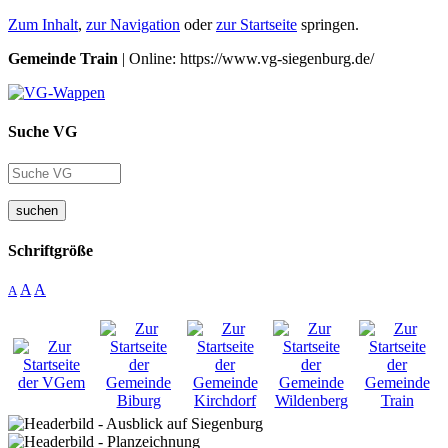
Zum Inhalt
,
zur Navigation
oder
zur Startseite
springen.
Gemeinde Train
| Online: https://www.vg-siegenburg.de/
Suche VG
suchen
Schriftgröße
A
A
A