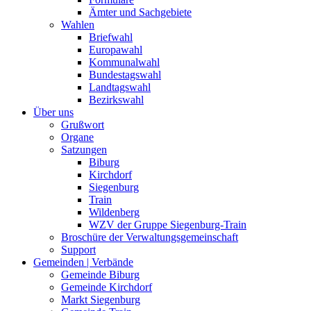
Ämter und Sachgebiete
Wahlen
Briefwahl
Europawahl
Kommunalwahl
Bundestagswahl
Landtagswahl
Bezirkswahl
Über uns
Grußwort
Organe
Satzungen
Biburg
Kirchdorf
Siegenburg
Train
Wildenberg
WZV der Gruppe Siegenburg-Train
Broschüre der Verwaltungsgemeinschaft
Support
Gemeinden | Verbände
Gemeinde Biburg
Gemeinde Kirchdorf
Markt Siegenburg