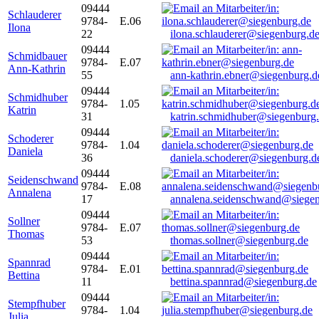
09444
Schlauderer
9784-
E.06
Ilona
22
ilona.schlauderer@siegenburg.d
09444
Schmidbauer
9784-
E.07
Ann-Kathrin
55
ann-kathrin.ebner@siegenburg.d
09444
Schmidhuber
9784-
1.05
Katrin
31
katrin.schmidhuber@siegenburg
09444
Schoderer
9784-
1.04
Daniela
36
daniela.schoderer@siegenburg.d
09444
Seidenschwand
9784-
E.08
Annalena
17
annalena.seidenschwand@siegen
09444
Sollner
9784-
E.07
Thomas
53
thomas.sollner@siegenburg.de
09444
Spannrad
9784-
E.01
Bettina
11
bettina.spannrad@siegenburg.de
09444
Stempfhuber
9784-
1.04
Julia