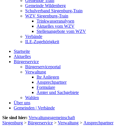
Gemeinde Train
Gemeinde Wildenberg
Schulverband Siegenburg-Train
WZV Siegenburg-Train
Trinkwasseranalysen
Aktuelles vom WZV
Stellenangebote vom WZV
Verbände
ILE-Zugehörigkeit
Startseite
Aktuelles
Bürgerservice
Bürgerserviceportal
Verwaltung
Ihr Anliegen
Ansprechpartner
Formulare
Ämter und Sachgebiete
Wahlen
Über uns
Gemeinden | Verbände
Sie sind hier:
Verwaltungsgemeinschaft
Siegenburg
>
Bürgerservice
>
Verwaltung
>
Ansprechpartner