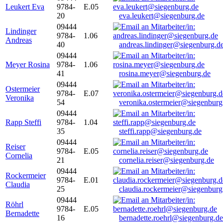
Leukert Eva
9784-
E.05
20
eva.leukert@siegenburg.de
09444
Lindinger
9784-
1.06
Andreas
40
andreas.lindinger@siegenburg.d
09444
Meyer Rosina
9784-
1.06
41
rosina.meyer@siegenburg.de
09444
Ostermeier
9784-
E.07
Veronika
54
veronika.ostermeier@siegenburg
09444
Rapp Steffi
9784-
1.04
35
steffi.rapp@siegenburg.de
09444
Reiser
9784-
E.05
Cornelia
21
cornelia.reiser@siegenburg.de
09444
Rockermeier
9784-
E.01
Claudia
25
claudia.rockermeier@siegenburg
09444
Röhrl
9784-
E.05
Bernadette
16
bernadette.roehrl@siegenburg.de