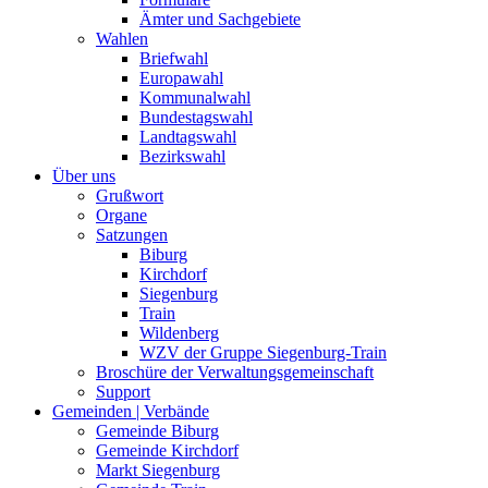
Ämter und Sachgebiete
Wahlen
Briefwahl
Europawahl
Kommunalwahl
Bundestagswahl
Landtagswahl
Bezirkswahl
Über uns
Grußwort
Organe
Satzungen
Biburg
Kirchdorf
Siegenburg
Train
Wildenberg
WZV der Gruppe Siegenburg-Train
Broschüre der Verwaltungsgemeinschaft
Support
Gemeinden | Verbände
Gemeinde Biburg
Gemeinde Kirchdorf
Markt Siegenburg