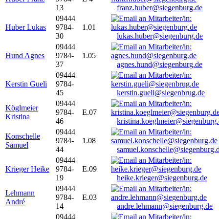
13
franz.huber@siegenburg.de
09444
Huber Lukas
9784-
1.01
30
lukas.huber@siegenburg.de
09444
Hund Agnes
9784-
1.05
37
agnes.hund@siegenburg.de
09444
Kerstin Gueli
9784-
45
kerstin.gueli@siegenbrug.de
09444
Köglmeier
9784-
E.07
Kristina
46
kristina.koeglmeier@siegenburg
09444
Konschelle
9784-
1.08
Samuel
44
samuel.konschelle@siegenburg.
09444
Krieger Heike
9784-
E.09
19
heike.krieger@siegenburg.de
09444
Lehmann
9784-
E.03
André
14
andre.lehmann@siegenburg.de
09444