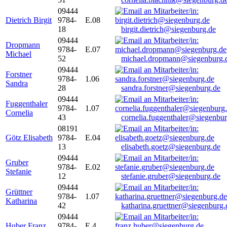
09444
Dietrich Birgit
9784-
E.08
18
birgit.dietrich@siegenburg.de
09444
Dropmann
9784-
E.07
Michael
52
michael.dropmann@siegenburg.
09444
Forstner
9784-
1.06
Sandra
28
sandra.forstner@siegenburg.de
09444
Fuggenthaler
9784-
1.07
Cornelia
43
cornelia.fuggenthaler@siegenbu
08191
Götz Elisabeth
9784-
E.04
13
elisabeth.goetz@siegenburg.de
09444
Gruber
9784-
E.02
Stefanie
12
stefanie.gruber@siegenburg.de
09444
Grüttner
9784-
1.07
Katharina
42
katharina.gruettner@siegenburg.
09444
Huber Franz
9784-
E 4