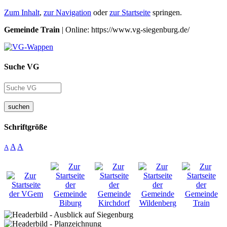
Zum Inhalt
,
zur Navigation
oder
zur Startseite
springen.
Gemeinde Train
| Online: https://www.vg-siegenburg.de/
Suche VG
suchen
Schriftgröße
A
A
A