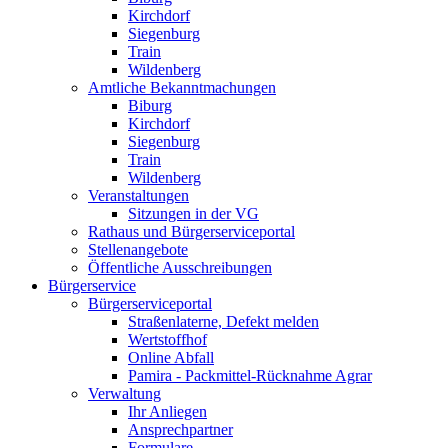
Kirchdorf
Siegenburg
Train
Wildenberg
Amtliche Bekanntmachungen
Biburg
Kirchdorf
Siegenburg
Train
Wildenberg
Veranstaltungen
Sitzungen in der VG
Rathaus und Bürgerserviceportal
Stellenangebote
Öffentliche Ausschreibungen
Bürgerservice
Bürgerserviceportal
Straßenlaterne, Defekt melden
Wertstoffhof
Online Abfall
Pamira - Packmittel-Rücknahme Agrar
Verwaltung
Ihr Anliegen
Ansprechpartner
Formulare