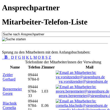
Ansprechpartner
Mitarbeiter-Telefon-Liste
Sprung zu den Mitarbeitern mit dem Anfangsbuchstaben:
B
D
F
G
H
K
L
M
O
R
S
Z
Telefonliste der Mitarbeiter/innen der Verwaltung
Name
Telefon
Zimmer
Mail
Zeitler
09444
Gerhard
9784-0
vg.vorsitzender@siegenburg.de
09444
Bergermeier
9784-
1.03
Georg
33
georg.bergermeier@siegenburg.
09444
Blachnik
9784-
E.06
Cornelia
51
cornelia.blachnik@siegenburg.d