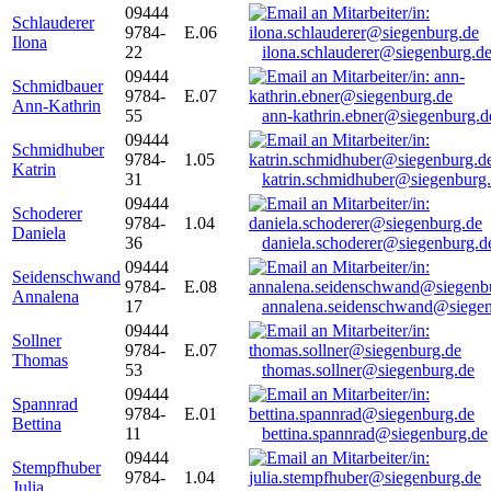
09444
Schlauderer
9784-
E.06
Ilona
22
ilona.schlauderer@siegenburg.d
09444
Schmidbauer
9784-
E.07
Ann-Kathrin
55
ann-kathrin.ebner@siegenburg.d
09444
Schmidhuber
9784-
1.05
Katrin
31
katrin.schmidhuber@siegenburg
09444
Schoderer
9784-
1.04
Daniela
36
daniela.schoderer@siegenburg.d
09444
Seidenschwand
9784-
E.08
Annalena
17
annalena.seidenschwand@siegen
09444
Sollner
9784-
E.07
Thomas
53
thomas.sollner@siegenburg.de
09444
Spannrad
9784-
E.01
Bettina
11
bettina.spannrad@siegenburg.de
09444
Stempfhuber
9784-
1.04
Julia