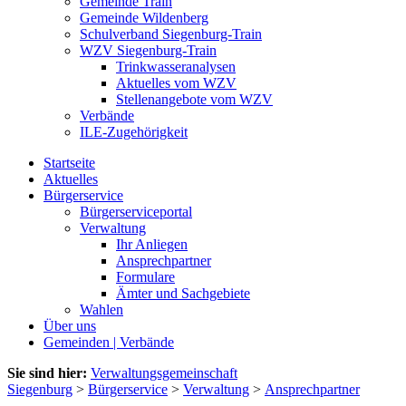
Gemeinde Train
Gemeinde Wildenberg
Schulverband Siegenburg-Train
WZV Siegenburg-Train
Trinkwasseranalysen
Aktuelles vom WZV
Stellenangebote vom WZV
Verbände
ILE-Zugehörigkeit
Startseite
Aktuelles
Bürgerservice
Bürgerserviceportal
Verwaltung
Ihr Anliegen
Ansprechpartner
Formulare
Ämter und Sachgebiete
Wahlen
Über uns
Gemeinden | Verbände
Sie sind hier:
Verwaltungsgemeinschaft
Siegenburg
>
Bürgerservice
>
Verwaltung
>
Ansprechpartner