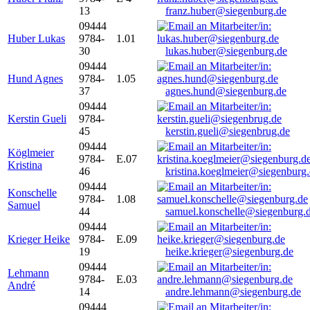
13
franz.huber@siegenburg.de
09444
Huber Lukas
9784-
1.01
30
lukas.huber@siegenburg.de
09444
Hund Agnes
9784-
1.05
37
agnes.hund@siegenburg.de
09444
Kerstin Gueli
9784-
45
kerstin.gueli@siegenbrug.de
09444
Köglmeier
9784-
E.07
Kristina
46
kristina.koeglmeier@siegenburg
09444
Konschelle
9784-
1.08
Samuel
44
samuel.konschelle@siegenburg.
09444
Krieger Heike
9784-
E.09
19
heike.krieger@siegenburg.de
09444
Lehmann
9784-
E.03
André
14
andre.lehmann@siegenburg.de
09444