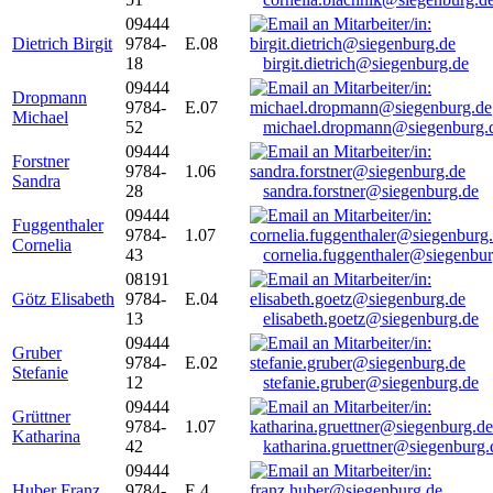
09444
Dietrich Birgit
9784-
E.08
18
birgit.dietrich@siegenburg.de
09444
Dropmann
9784-
E.07
Michael
52
michael.dropmann@siegenburg.
09444
Forstner
9784-
1.06
Sandra
28
sandra.forstner@siegenburg.de
09444
Fuggenthaler
9784-
1.07
Cornelia
43
cornelia.fuggenthaler@siegenbu
08191
Götz Elisabeth
9784-
E.04
13
elisabeth.goetz@siegenburg.de
09444
Gruber
9784-
E.02
Stefanie
12
stefanie.gruber@siegenburg.de
09444
Grüttner
9784-
1.07
Katharina
42
katharina.gruettner@siegenburg.
09444
Huber Franz
9784-
E 4