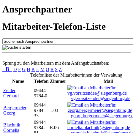
Ansprechpartner
Mitarbeiter-Telefon-Liste
Sprung zu den Mitarbeitern mit dem Anfangsbuchstaben:
B
D
F
G
H
K
L
M
O
R
S
Z
Telefonliste der Mitarbeiter/innen der Verwaltung
Name
Telefon
Zimmer
Mail
Zeitler
09444
Gerhard
9784-0
vg.vorsitzender@siegenburg.de
09444
Bergermeier
9784-
1.03
Georg
33
georg.bergermeier@siegenburg.
09444
Blachnik
9784-
E.06
Cornelia
51
cornelia.blachnik@siegenburg.d