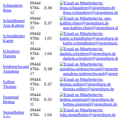
09444
Schlauderer
9784-
E.06
Ilona
22
ilona.schlauderer@siegenburg.d
09444
Schmidbauer
9784-
E.07
Ann-Kathrin
55
ann-kathrin.ebner@siegenburg.d
09444
Schmidhuber
9784-
1.05
Katrin
31
katrin.schmidhuber@siegenburg
09444
Schoderer
9784-
1.04
Daniela
36
daniela.schoderer@siegenburg.d
09444
Seidenschwand
9784-
E.08
Annalena
17
annalena.seidenschwand@siegen
09444
Sollner
9784-
E.07
Thomas
53
thomas.sollner@siegenburg.de
09444
Spannrad
9784-
E.01
Bettina
11
bettina.spannrad@siegenburg.de
09444
Stempfhuber
9784-
1.04
Julia