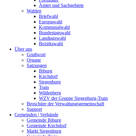
Ämter und Sachgebiete
Wahlen
Briefwahl
Europawahl
Kommunalwahl
Bundestagswahl
Landtagswahl
Bezirkswahl
Über uns
Grußwort
Organe
Satzungen
Biburg
Kirchdorf
Siegenburg
Train
Wildenberg
WZV der Gruppe Siegenburg-Train
Broschüre der Verwaltungsgemeinschaft
Support
Gemeinden | Verbände
Gemeinde Biburg
Gemeinde Kirchdorf
Markt Siegenburg