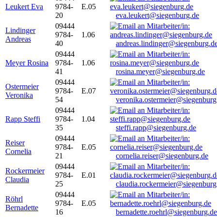
Leukert Eva
9784-
E.05
20
eva.leukert@siegenburg.de
09444
Lindinger
9784-
1.06
Andreas
40
andreas.lindinger@siegenburg.d
09444
Meyer Rosina
9784-
1.06
41
rosina.meyer@siegenburg.de
09444
Ostermeier
9784-
E.07
Veronika
54
veronika.ostermeier@siegenburg
09444
Rapp Steffi
9784-
1.04
35
steffi.rapp@siegenburg.de
09444
Reiser
9784-
E.05
Cornelia
21
cornelia.reiser@siegenburg.de
09444
Rockermeier
9784-
E.01
Claudia
25
claudia.rockermeier@siegenburg
09444
Röhrl
9784-
E.05
Bernadette
16
bernadette.roehrl@siegenburg.de