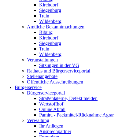
Kirchdorf
Siegenburg
Train
Wildenberg
Amtliche Bekanntmachungen
Biburg
Kirchdorf
Siegenburg
Train
Wildenberg
Veranstaltungen
Sitzungen in der VG
Rathaus und Bürgerserviceportal
Stellenangebote
Öffentliche Ausschreibungen
Bürgerservice
Bürgerserviceportal
Straßenlaterne, Defekt melden
Wertstoffhof
Online Abfall
Pamira - Packmittel-Rücknahme Agrar
Verwaltung
Ihr Anliegen
Ansprechpartner
Formulare