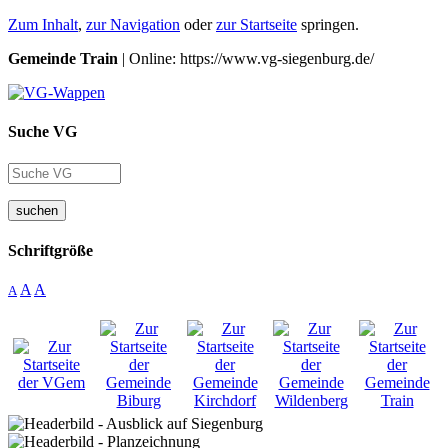
Zum Inhalt
,
zur Navigation
oder
zur Startseite
springen.
Gemeinde Train
| Online: https://www.vg-siegenburg.de/
Suche VG
suchen
Schriftgröße
A
A
A