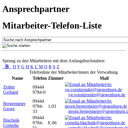
Ansprechpartner
Mitarbeiter-Telefon-Liste
Sprung zu den Mitarbeitern mit dem Anfangsbuchstaben:
B
D
F
G
H
K
L
M
O
R
S
Z
Telefonliste der Mitarbeiter/innen der Verwaltung
Name
Telefon
Zimmer
Mail
Zeitler
09444
Gerhard
9784-0
vg.vorsitzender@siegenburg.de
09444
Bergermeier
9784-
1.03
Georg
33
georg.bergermeier@siegenburg.
09444
Blachnik
9784-
E.06
Cornelia
51
cornelia.blachnik@siegenburg.d