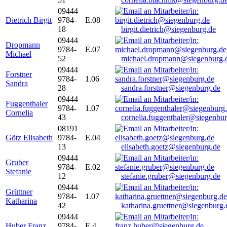
09444
Dietrich Birgit
9784-
E.08
18
birgit.dietrich@siegenburg.de
09444
Dropmann
9784-
E.07
Michael
52
michael.dropmann@siegenburg.
09444
Forstner
9784-
1.06
Sandra
28
sandra.forstner@siegenburg.de
09444
Fuggenthaler
9784-
1.07
Cornelia
43
cornelia.fuggenthaler@siegenbu
08191
Götz Elisabeth
9784-
E.04
13
elisabeth.goetz@siegenburg.de
09444
Gruber
9784-
E.02
Stefanie
12
stefanie.gruber@siegenburg.de
09444
Grüttner
9784-
1.07
Katharina
42
katharina.gruettner@siegenburg.
09444
Huber Franz
9784-
E 4