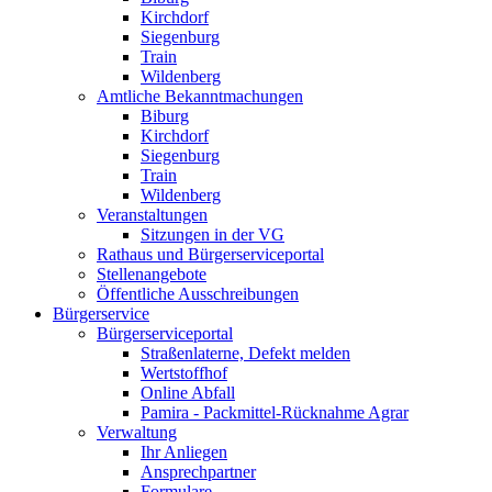
Kirchdorf
Siegenburg
Train
Wildenberg
Amtliche Bekanntmachungen
Biburg
Kirchdorf
Siegenburg
Train
Wildenberg
Veranstaltungen
Sitzungen in der VG
Rathaus und Bürgerserviceportal
Stellenangebote
Öffentliche Ausschreibungen
Bürgerservice
Bürgerserviceportal
Straßenlaterne, Defekt melden
Wertstoffhof
Online Abfall
Pamira - Packmittel-Rücknahme Agrar
Verwaltung
Ihr Anliegen
Ansprechpartner
Formulare