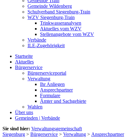
Gemeinde Train
Gemeinde Wildenberg
Schulverband Siegenburg-Train
WZV Siegenburg-Train
Trinkwasseranalysen
Aktuelles vom WZV
Stellenangebote vom WZV
Verbände
ILE-Zugehörigkeit
Startseite
Aktuelles
Bürgerservice
Bürgerserviceportal
Verwaltung
Ihr Anliegen
Ansprechpartner
Formulare
Ämter und Sachgebiete
Wahlen
Über uns
Gemeinden | Verbände
Sie sind hier:
Verwaltungsgemeinschaft
Siegenburg
>
Bürgerservice
>
Verwaltung
>
Ansprechpartner