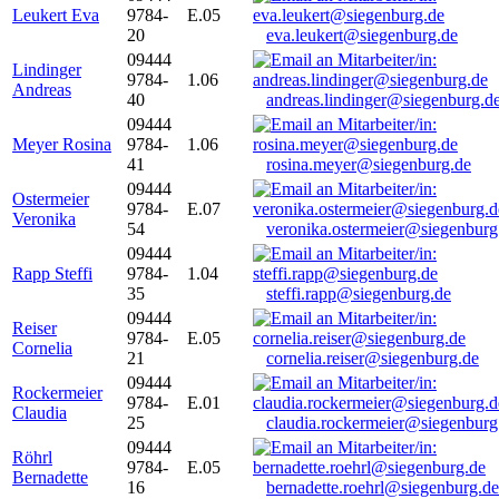
Leukert Eva
9784-
E.05
20
eva.leukert@siegenburg.de
09444
Lindinger
9784-
1.06
Andreas
40
andreas.lindinger@siegenburg.d
09444
Meyer Rosina
9784-
1.06
41
rosina.meyer@siegenburg.de
09444
Ostermeier
9784-
E.07
Veronika
54
veronika.ostermeier@siegenburg
09444
Rapp Steffi
9784-
1.04
35
steffi.rapp@siegenburg.de
09444
Reiser
9784-
E.05
Cornelia
21
cornelia.reiser@siegenburg.de
09444
Rockermeier
9784-
E.01
Claudia
25
claudia.rockermeier@siegenburg
09444
Röhrl
9784-
E.05
Bernadette
16
bernadette.roehrl@siegenburg.de