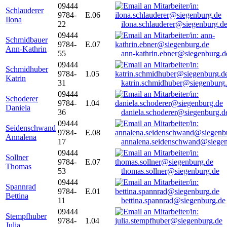
09444
Schlauderer
9784-
E.06
Ilona
22
ilona.schlauderer@siegenburg.d
09444
Schmidbauer
9784-
E.07
Ann-Kathrin
55
ann-kathrin.ebner@siegenburg.d
09444
Schmidhuber
9784-
1.05
Katrin
31
katrin.schmidhuber@siegenburg
09444
Schoderer
9784-
1.04
Daniela
36
daniela.schoderer@siegenburg.d
09444
Seidenschwand
9784-
E.08
Annalena
17
annalena.seidenschwand@siegen
09444
Sollner
9784-
E.07
Thomas
53
thomas.sollner@siegenburg.de
09444
Spannrad
9784-
E.01
Bettina
11
bettina.spannrad@siegenburg.de
09444
Stempfhuber
9784-
1.04
Julia