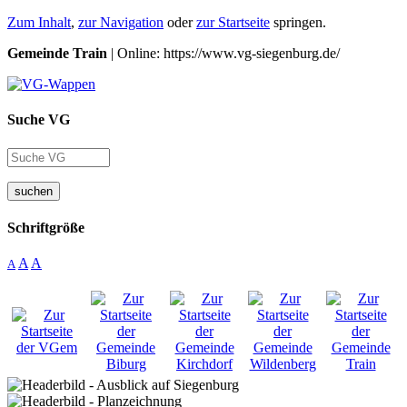
Zum Inhalt
,
zur Navigation
oder
zur Startseite
springen.
Gemeinde Train
| Online: https://www.vg-siegenburg.de/
Suche VG
suchen
Schriftgröße
A
A
A