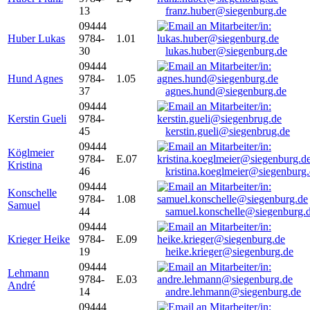
13
franz.huber@siegenburg.de
09444
Huber Lukas
9784-
1.01
30
lukas.huber@siegenburg.de
09444
Hund Agnes
9784-
1.05
37
agnes.hund@siegenburg.de
09444
Kerstin Gueli
9784-
45
kerstin.gueli@siegenbrug.de
09444
Köglmeier
9784-
E.07
Kristina
46
kristina.koeglmeier@siegenburg
09444
Konschelle
9784-
1.08
Samuel
44
samuel.konschelle@siegenburg.
09444
Krieger Heike
9784-
E.09
19
heike.krieger@siegenburg.de
09444
Lehmann
9784-
E.03
André
14
andre.lehmann@siegenburg.de
09444