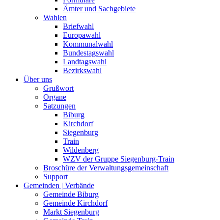
Ämter und Sachgebiete
Wahlen
Briefwahl
Europawahl
Kommunalwahl
Bundestagswahl
Landtagswahl
Bezirkswahl
Über uns
Grußwort
Organe
Satzungen
Biburg
Kirchdorf
Siegenburg
Train
Wildenberg
WZV der Gruppe Siegenburg-Train
Broschüre der Verwaltungsgemeinschaft
Support
Gemeinden | Verbände
Gemeinde Biburg
Gemeinde Kirchdorf
Markt Siegenburg