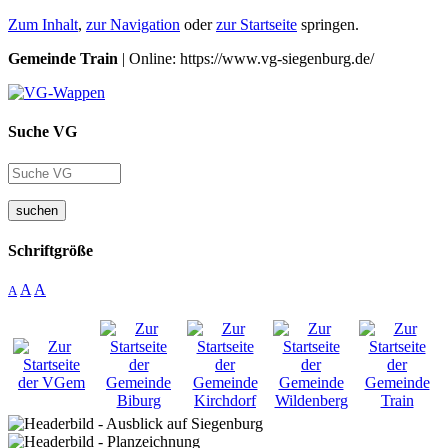
Zum Inhalt
,
zur Navigation
oder
zur Startseite
springen.
Gemeinde Train
| Online: https://www.vg-siegenburg.de/
Suche VG
suchen
Schriftgröße
A
A
A