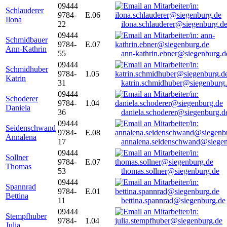
09444
Schlauderer
9784-
E.06
Ilona
22
ilona.schlauderer@siegenburg.d
09444
Schmidbauer
9784-
E.07
Ann-Kathrin
55
ann-kathrin.ebner@siegenburg.d
09444
Schmidhuber
9784-
1.05
Katrin
31
katrin.schmidhuber@siegenburg
09444
Schoderer
9784-
1.04
Daniela
36
daniela.schoderer@siegenburg.d
09444
Seidenschwand
9784-
E.08
Annalena
17
annalena.seidenschwand@siegen
09444
Sollner
9784-
E.07
Thomas
53
thomas.sollner@siegenburg.de
09444
Spannrad
9784-
E.01
Bettina
11
bettina.spannrad@siegenburg.de
09444
Stempfhuber
9784-
1.04
Julia