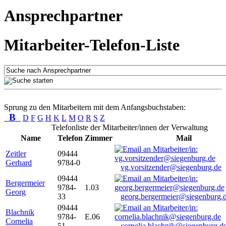
Ansprechpartner
Mitarbeiter-Telefon-Liste
Sprung zu den Mitarbeitern mit dem Anfangsbuchstaben:
B
D
F
G
H
K
L
M
O
R
S
Z
Telefonliste der Mitarbeiter/innen der Verwaltung
Name
Telefon
Zimmer
Mail
Zeitler
09444
Gerhard
9784-0
vg.vorsitzender@siegenburg.de
09444
Bergermeier
9784-
1.03
Georg
33
georg.bergermeier@siegenburg.
09444
Blachnik
9784-
E.06
Cornelia
51
cornelia.blachnik@siegenburg.d