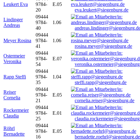
Leukert Eva
9784-
E.05
20
eva.leukert@siegenburg.de
09444
Lindinger
9784-
1.06
Andreas
40
andreas.lindinger@siegenburg.d
09444
Meyer Rosina
9784-
1.06
41
rosina.meyer@siegenburg.de
09444
Ostermeier
9784-
E.07
Veronika
54
veronika.ostermeier@siegenburg
09444
Rapp Steffi
9784-
1.04
35
steffi.rapp@siegenburg.de
09444
Reiser
9784-
E.05
Cornelia
21
cornelia.reiser@siegenburg.de
09444
Rockermeier
9784-
E.01
Claudia
25
claudia.rockermeier@siegenburg
09444
Röhrl
9784-
E.05
Bernadette
16
bernadette.roehrl@siegenburg.de