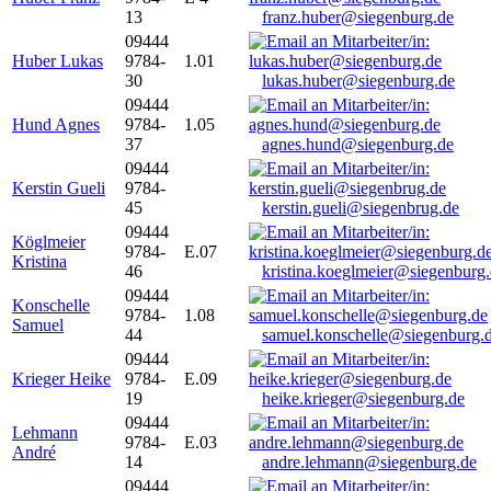
13
franz.huber@siegenburg.de
09444
Huber Lukas
9784-
1.01
30
lukas.huber@siegenburg.de
09444
Hund Agnes
9784-
1.05
37
agnes.hund@siegenburg.de
09444
Kerstin Gueli
9784-
45
kerstin.gueli@siegenbrug.de
09444
Köglmeier
9784-
E.07
Kristina
46
kristina.koeglmeier@siegenburg
09444
Konschelle
9784-
1.08
Samuel
44
samuel.konschelle@siegenburg.
09444
Krieger Heike
9784-
E.09
19
heike.krieger@siegenburg.de
09444
Lehmann
9784-
E.03
André
14
andre.lehmann@siegenburg.de
09444