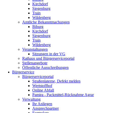
Kirchdorf
Siegenburg
Train
Wildenberg
Amtliche Bekanntmachungen
Biburg
Kirchdorf
Siegenburg
Train
Wildenberg
Veranstaltungen
Sitzungen in der VG
Rathaus und Bürgerserviceportal
Stellenangebote
Öffentliche Ausschreibungen
Bürgerservice
Bürgerserviceportal
Straßenlaterne, Defekt melden
Wertstoffhof
Online Abfall
Pamira - Packmittel-Rücknahme Agrar
Verwaltung
Ihr Anliegen
Ansprechpartner
Formulare