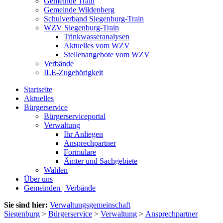
Gemeinde Train
Gemeinde Wildenberg
Schulverband Siegenburg-Train
WZV Siegenburg-Train
Trinkwasseranalysen
Aktuelles vom WZV
Stellenangebote vom WZV
Verbände
ILE-Zugehörigkeit
Startseite
Aktuelles
Bürgerservice
Bürgerserviceportal
Verwaltung
Ihr Anliegen
Ansprechpartner
Formulare
Ämter und Sachgebiete
Wahlen
Über uns
Gemeinden | Verbände
Sie sind hier:
Verwaltungsgemeinschaft
Siegenburg
>
Bürgerservice
>
Verwaltung
>
Ansprechpartner