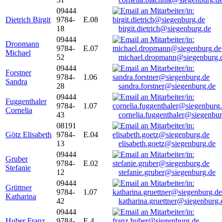
09444
Dietrich Birgit
9784-
E.08
18
birgit.dietrich@siegenburg.de
09444
Dropmann
9784-
E.07
Michael
52
michael.dropmann@siegenburg.
09444
Forstner
9784-
1.06
Sandra
28
sandra.forstner@siegenburg.de
09444
Fuggenthaler
9784-
1.07
Cornelia
43
cornelia.fuggenthaler@siegenbu
08191
Götz Elisabeth
9784-
E.04
13
elisabeth.goetz@siegenburg.de
09444
Gruber
9784-
E.02
Stefanie
12
stefanie.gruber@siegenburg.de
09444
Grüttner
9784-
1.07
Katharina
42
katharina.gruettner@siegenburg.
09444
Huber Franz
9784-
E 4