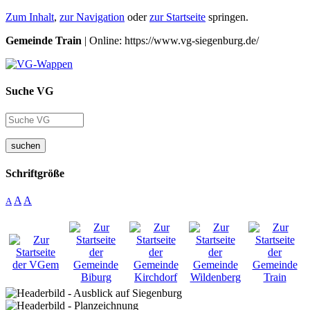
Zum Inhalt
,
zur Navigation
oder
zur Startseite
springen.
Gemeinde Train
| Online: https://www.vg-siegenburg.de/
Suche VG
suchen
Schriftgröße
A
A
A