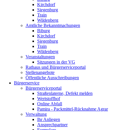
Kirchdorf
Siegenburg
Train
Wildenberg
Amtliche Bekanntmachungen
Biburg
Kirchdorf
Siegenburg
Train
Wildenberg
Veranstaltungen
Sitzungen in der VG
Rathaus und Bürgerserviceportal
Stellenangebote
Öffentliche Ausschreibungen
Bürgerservice
Bürgerserviceportal
Straßenlaterne, Defekt melden
Wertstoffhof
Online Abfall
Pamira - Packmittel-Rücknahme Agrar
Verwaltung
Ihr Anliegen
Ansprechpartner
Formulare