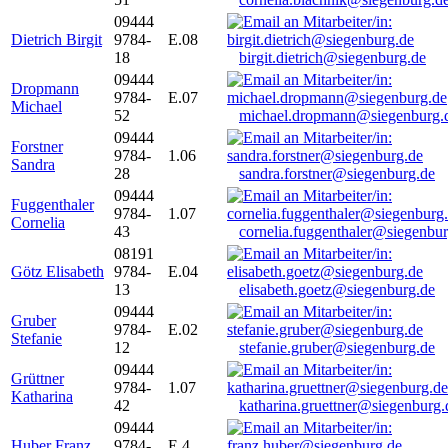
09444
Dietrich Birgit
9784-
E.08
18
birgit.dietrich@siegenburg.de
09444
Dropmann
9784-
E.07
Michael
52
michael.dropmann@siegenburg.
09444
Forstner
9784-
1.06
Sandra
28
sandra.forstner@siegenburg.de
09444
Fuggenthaler
9784-
1.07
Cornelia
43
cornelia.fuggenthaler@siegenbu
08191
Götz Elisabeth
9784-
E.04
13
elisabeth.goetz@siegenburg.de
09444
Gruber
9784-
E.02
Stefanie
12
stefanie.gruber@siegenburg.de
09444
Grüttner
9784-
1.07
Katharina
42
katharina.gruettner@siegenburg.
09444
Huber Franz
9784-
E 4