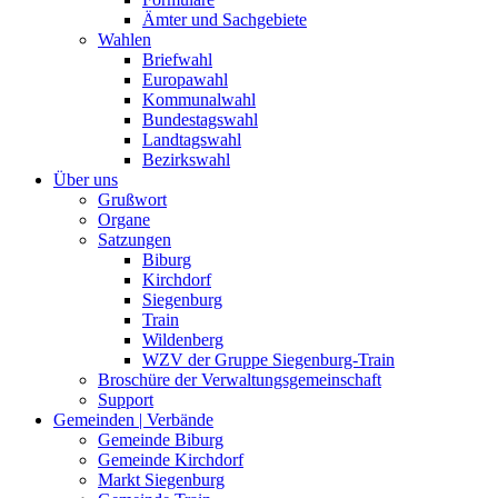
Ämter und Sachgebiete
Wahlen
Briefwahl
Europawahl
Kommunalwahl
Bundestagswahl
Landtagswahl
Bezirkswahl
Über uns
Grußwort
Organe
Satzungen
Biburg
Kirchdorf
Siegenburg
Train
Wildenberg
WZV der Gruppe Siegenburg-Train
Broschüre der Verwaltungsgemeinschaft
Support
Gemeinden | Verbände
Gemeinde Biburg
Gemeinde Kirchdorf
Markt Siegenburg