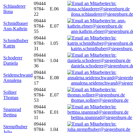
09444
Schlauderer
9784-
E.06
Ilona
22
ilona.schlauderer@siegenburg.d
09444
Schmidbauer
9784-
E.07
Ann-Kathrin
55
ann-kathrin.ebner@siegenburg.d
09444
Schmidhuber
9784-
1.05
Katrin
31
katrin.schmidhuber@siegenburg
09444
Schoderer
9784-
1.04
Daniela
36
daniela.schoderer@siegenburg.d
09444
Seidenschwand
9784-
E.08
Annalena
17
annalena.seidenschwand@siegen
09444
Sollner
9784-
E.07
Thomas
53
thomas.sollner@siegenburg.de
09444
Spannrad
9784-
E.01
Bettina
11
bettina.spannrad@siegenburg.de
09444
Stempfhuber
9784-
1.04
Julia