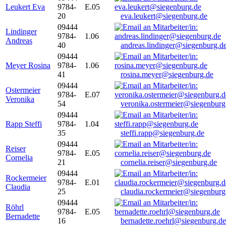
Leukert Eva
9784-
E.05
20
eva.leukert@siegenburg.de
09444
Lindinger
9784-
1.06
Andreas
40
andreas.lindinger@siegenburg.d
09444
Meyer Rosina
9784-
1.06
41
rosina.meyer@siegenburg.de
09444
Ostermeier
9784-
E.07
Veronika
54
veronika.ostermeier@siegenburg
09444
Rapp Steffi
9784-
1.04
35
steffi.rapp@siegenburg.de
09444
Reiser
9784-
E.05
Cornelia
21
cornelia.reiser@siegenburg.de
09444
Rockermeier
9784-
E.01
Claudia
25
claudia.rockermeier@siegenburg
09444
Röhrl
9784-
E.05
Bernadette
16
bernadette.roehrl@siegenburg.de