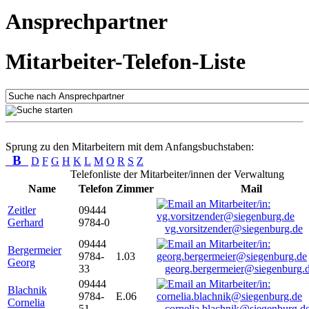
Ansprechpartner
Mitarbeiter-Telefon-Liste
Sprung zu den Mitarbeitern mit dem Anfangsbuchstaben:
B
D
F
G
H
K
L
M
O
R
S
Z
Telefonliste der Mitarbeiter/innen der Verwaltung
Name
Telefon
Zimmer
Mail
Zeitler
09444
Gerhard
9784-0
vg.vorsitzender@siegenburg.de
09444
Bergermeier
9784-
1.03
Georg
33
georg.bergermeier@siegenburg.
09444
Blachnik
9784-
E.06
Cornelia
51
cornelia.blachnik@siegenburg.d