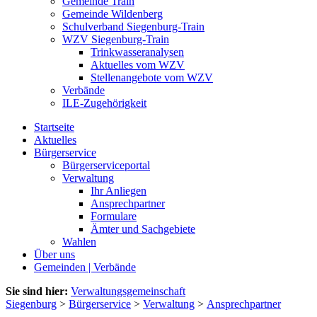
Gemeinde Train
Gemeinde Wildenberg
Schulverband Siegenburg-Train
WZV Siegenburg-Train
Trinkwasseranalysen
Aktuelles vom WZV
Stellenangebote vom WZV
Verbände
ILE-Zugehörigkeit
Startseite
Aktuelles
Bürgerservice
Bürgerserviceportal
Verwaltung
Ihr Anliegen
Ansprechpartner
Formulare
Ämter und Sachgebiete
Wahlen
Über uns
Gemeinden | Verbände
Sie sind hier:
Verwaltungsgemeinschaft
Siegenburg
>
Bürgerservice
>
Verwaltung
>
Ansprechpartner