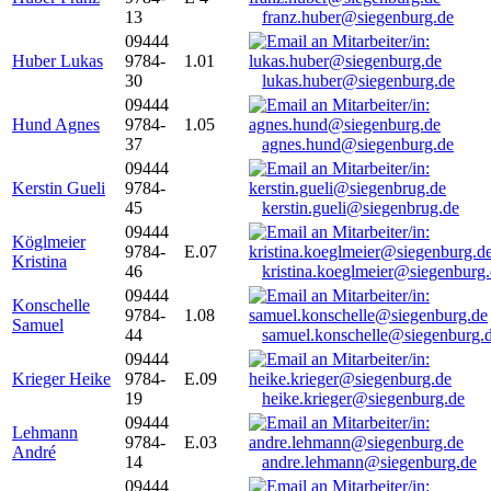
13
franz.huber@siegenburg.de
09444
Huber Lukas
9784-
1.01
30
lukas.huber@siegenburg.de
09444
Hund Agnes
9784-
1.05
37
agnes.hund@siegenburg.de
09444
Kerstin Gueli
9784-
45
kerstin.gueli@siegenbrug.de
09444
Köglmeier
9784-
E.07
Kristina
46
kristina.koeglmeier@siegenburg
09444
Konschelle
9784-
1.08
Samuel
44
samuel.konschelle@siegenburg.
09444
Krieger Heike
9784-
E.09
19
heike.krieger@siegenburg.de
09444
Lehmann
9784-
E.03
André
14
andre.lehmann@siegenburg.de
09444