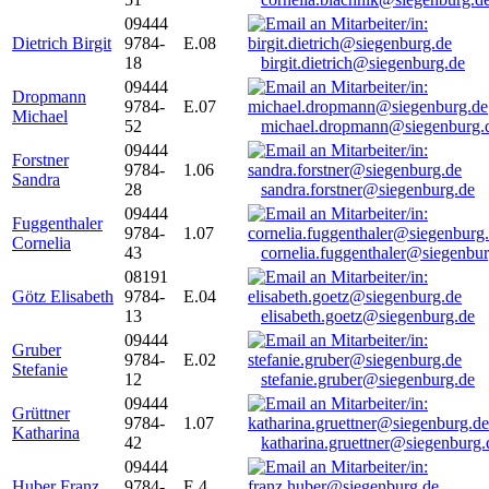
09444
Dietrich Birgit
9784-
E.08
18
birgit.dietrich@siegenburg.de
09444
Dropmann
9784-
E.07
Michael
52
michael.dropmann@siegenburg.
09444
Forstner
9784-
1.06
Sandra
28
sandra.forstner@siegenburg.de
09444
Fuggenthaler
9784-
1.07
Cornelia
43
cornelia.fuggenthaler@siegenbu
08191
Götz Elisabeth
9784-
E.04
13
elisabeth.goetz@siegenburg.de
09444
Gruber
9784-
E.02
Stefanie
12
stefanie.gruber@siegenburg.de
09444
Grüttner
9784-
1.07
Katharina
42
katharina.gruettner@siegenburg.
09444
Huber Franz
9784-
E 4