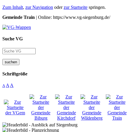
Zum Inhalt
,
zur Navigation
oder
zur Startseite
springen.
Gemeinde Train
| Online: https://www.vg-siegenburg.de/
Suche VG
suchen
Schriftgröße
A
A
A