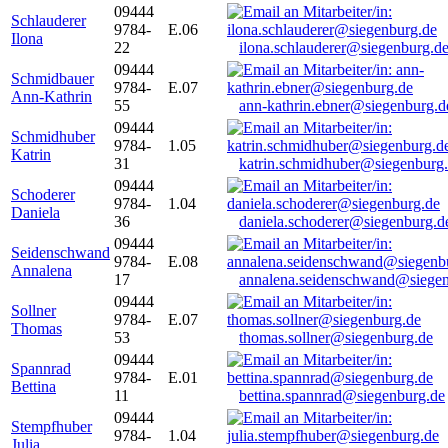
09444
Schlauderer
9784-
E.06
Ilona
22
ilona.schlauderer@siegenburg.d
09444
Schmidbauer
9784-
E.07
Ann-Kathrin
55
ann-kathrin.ebner@siegenburg.d
09444
Schmidhuber
9784-
1.05
Katrin
31
katrin.schmidhuber@siegenburg
09444
Schoderer
9784-
1.04
Daniela
36
daniela.schoderer@siegenburg.d
09444
Seidenschwand
9784-
E.08
Annalena
17
annalena.seidenschwand@siegen
09444
Sollner
9784-
E.07
Thomas
53
thomas.sollner@siegenburg.de
09444
Spannrad
9784-
E.01
Bettina
11
bettina.spannrad@siegenburg.de
09444
Stempfhuber
9784-
1.04
Julia