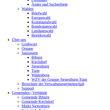
Ämter und Sachgebiete
Wahlen
Briefwahl
Europawahl
Kommunalwahl
Bundestagswahl
Landtagswahl
Bezirkswahl
Über uns
Grußwort
Organe
Satzungen
Biburg
Kirchdorf
Siegenburg
Train
Wildenberg
WZV der Gruppe Siegenburg-Train
Broschüre der Verwaltungsgemeinschaft
Support
Gemeinden | Verbände
Gemeinde Biburg
Gemeinde Kirchdorf
Markt Siegenburg