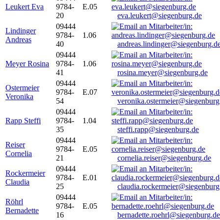
Leukert Eva
9784-
E.05
20
eva.leukert@siegenburg.de
09444
Lindinger
9784-
1.06
Andreas
40
andreas.lindinger@siegenburg.d
09444
Meyer Rosina
9784-
1.06
41
rosina.meyer@siegenburg.de
09444
Ostermeier
9784-
E.07
Veronika
54
veronika.ostermeier@siegenburg
09444
Rapp Steffi
9784-
1.04
35
steffi.rapp@siegenburg.de
09444
Reiser
9784-
E.05
Cornelia
21
cornelia.reiser@siegenburg.de
09444
Rockermeier
9784-
E.01
Claudia
25
claudia.rockermeier@siegenburg
09444
Röhrl
9784-
E.05
Bernadette
16
bernadette.roehrl@siegenburg.de