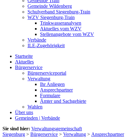
Gemeinde Train
Gemeinde Wildenberg
Schulverband Siegenburg-Train
WZV Siegenburg-Train
Trinkwasseranalysen
Aktuelles vom WZV
Stellenangebote vom WZV
Verbände
ILE-Zugehörigkeit
Startseite
Aktuelles
Bürgerservice
Bürgerserviceportal
Verwaltung
Ihr Anliegen
Ansprechpartner
Formulare
Ämter und Sachgebiete
Wahlen
Über uns
Gemeinden | Verbände
Sie sind hier:
Verwaltungsgemeinschaft
Siegenburg
>
Bürgerservice
>
Verwaltung
>
Ansprechpartner