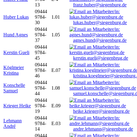
13
franz.huber@siegenburg.de
09444
Huber Lukas
9784-
1.01
30
lukas.huber@siegenburg.de
09444
Hund Agnes
9784-
1.05
37
agnes.hund@siegenburg.de
09444
Kerstin Gueli
9784-
45
kerstin.gueli@siegenbrug.de
09444
Köglmeier
9784-
E.07
Kristina
46
kristina.koeglmeier@siegenburg
09444
Konschelle
9784-
1.08
Samuel
44
samuel.konschelle@siegenburg.
09444
Krieger Heike
9784-
E.09
19
heike.krieger@siegenburg.de
09444
Lehmann
9784-
E.03
André
14
andre.lehmann@siegenburg.de
09444