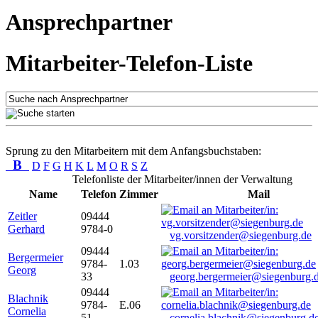
Ansprechpartner
Mitarbeiter-Telefon-Liste
Sprung zu den Mitarbeitern mit dem Anfangsbuchstaben:
B
D
F
G
H
K
L
M
O
R
S
Z
Telefonliste der Mitarbeiter/innen der Verwaltung
Name
Telefon
Zimmer
Mail
Zeitler
09444
Gerhard
9784-0
vg.vorsitzender@siegenburg.de
09444
Bergermeier
9784-
1.03
Georg
33
georg.bergermeier@siegenburg.
09444
Blachnik
9784-
E.06
Cornelia
51
cornelia.blachnik@siegenburg.d