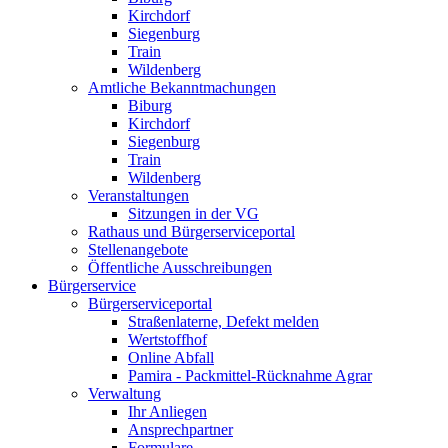
Kirchdorf
Siegenburg
Train
Wildenberg
Amtliche Bekanntmachungen
Biburg
Kirchdorf
Siegenburg
Train
Wildenberg
Veranstaltungen
Sitzungen in der VG
Rathaus und Bürgerserviceportal
Stellenangebote
Öffentliche Ausschreibungen
Bürgerservice
Bürgerserviceportal
Straßenlaterne, Defekt melden
Wertstoffhof
Online Abfall
Pamira - Packmittel-Rücknahme Agrar
Verwaltung
Ihr Anliegen
Ansprechpartner
Formulare