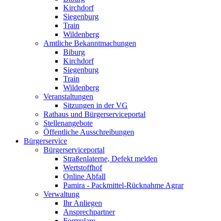
Kirchdorf
Siegenburg
Train
Wildenberg
Amtliche Bekanntmachungen
Biburg
Kirchdorf
Siegenburg
Train
Wildenberg
Veranstaltungen
Sitzungen in der VG
Rathaus und Bürgerserviceportal
Stellenangebote
Öffentliche Ausschreibungen
Bürgerservice
Bürgerserviceportal
Straßenlaterne, Defekt melden
Wertstoffhof
Online Abfall
Pamira - Packmittel-Rücknahme Agrar
Verwaltung
Ihr Anliegen
Ansprechpartner
Formulare