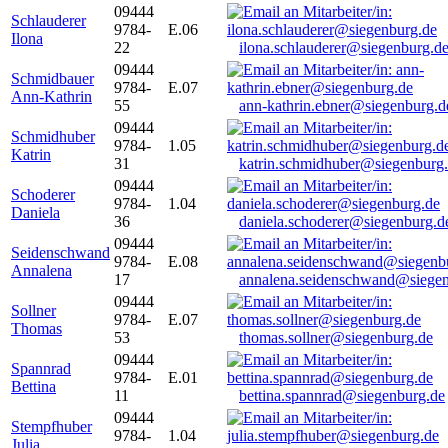
09444
Schlauderer
9784-
E.06
Ilona
22
ilona.schlauderer@siegenburg.d
09444
Schmidbauer
9784-
E.07
Ann-Kathrin
55
ann-kathrin.ebner@siegenburg.d
09444
Schmidhuber
9784-
1.05
Katrin
31
katrin.schmidhuber@siegenburg
09444
Schoderer
9784-
1.04
Daniela
36
daniela.schoderer@siegenburg.d
09444
Seidenschwand
9784-
E.08
Annalena
17
annalena.seidenschwand@siegen
09444
Sollner
9784-
E.07
Thomas
53
thomas.sollner@siegenburg.de
09444
Spannrad
9784-
E.01
Bettina
11
bettina.spannrad@siegenburg.de
09444
Stempfhuber
9784-
1.04
Julia