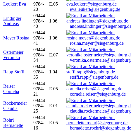
Leukert Eva
9784-
E.05
20
eva.leukert@siegenburg.de
09444
Lindinger
9784-
1.06
Andreas
40
andreas.lindinger@siegenburg.d
09444
Meyer Rosina
9784-
1.06
41
rosina.meyer@siegenburg.de
09444
Ostermeier
9784-
E.07
Veronika
54
veronika.ostermeier@siegenburg
09444
Rapp Steffi
9784-
1.04
35
steffi.rapp@siegenburg.de
09444
Reiser
9784-
E.05
Cornelia
21
cornelia.reiser@siegenburg.de
09444
Rockermeier
9784-
E.01
Claudia
25
claudia.rockermeier@siegenburg
09444
Röhrl
9784-
E.05
Bernadette
16
bernadette.roehrl@siegenburg.de