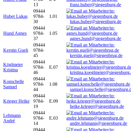
13
franz.huber@siegenburg.de
09444
Huber Lukas
9784-
1.01
30
lukas.huber@siegenburg.de
09444
Hund Agnes
9784-
1.05
37
agnes.hund@siegenburg.de
09444
Kerstin Gueli
9784-
45
kerstin.gueli@siegenbrug.de
09444
Köglmeier
9784-
E.07
Kristina
46
kristina.koeglmeier@siegenburg
09444
Konschelle
9784-
1.08
Samuel
44
samuel.konschelle@siegenburg.
09444
Krieger Heike
9784-
E.09
19
heike.krieger@siegenburg.de
09444
Lehmann
9784-
E.03
André
14
andre.lehmann@siegenburg.de
09444