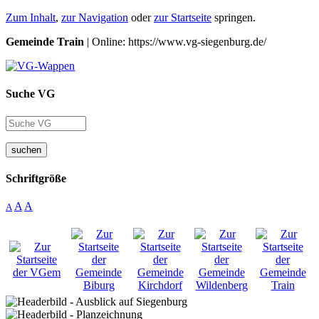
Zum Inhalt
,
zur Navigation
oder
zur Startseite
springen.
Gemeinde Train
| Online: https://www.vg-siegenburg.de/
Suche VG
suchen
Schriftgröße
A
A
A