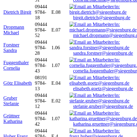
09444
Dietrich Birgit
9784-
E.08
18
birgit.dietrich@siegenburg.de
09444
Dropmann
9784-
E.07
Michael
52
michael.dropmann@siegenburg.
09444
Forstner
9784-
1.06
Sandra
28
sandra.forstner@siegenburg.de
09444
Fuggenthaler
9784-
1.07
Cornelia
43
cornelia.fuggenthaler@siegenbu
08191
Götz Elisabeth
9784-
E.04
13
elisabeth.goetz@siegenburg.de
09444
Gruber
9784-
E.02
Stefanie
12
stefanie.gruber@siegenburg.de
09444
Grüttner
9784-
1.07
Katharina
42
katharina.gruettner@siegenburg.
09444
Huber Franz
9784-
E 4