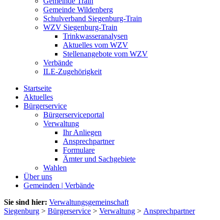
Gemeinde Train
Gemeinde Wildenberg
Schulverband Siegenburg-Train
WZV Siegenburg-Train
Trinkwasseranalysen
Aktuelles vom WZV
Stellenangebote vom WZV
Verbände
ILE-Zugehörigkeit
Startseite
Aktuelles
Bürgerservice
Bürgerserviceportal
Verwaltung
Ihr Anliegen
Ansprechpartner
Formulare
Ämter und Sachgebiete
Wahlen
Über uns
Gemeinden | Verbände
Sie sind hier:
Verwaltungsgemeinschaft
Siegenburg
>
Bürgerservice
>
Verwaltung
>
Ansprechpartner