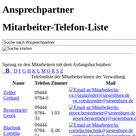
Ansprechpartner
Mitarbeiter-Telefon-Liste
Sprung zu den Mitarbeitern mit dem Anfangsbuchstaben:
B
D
F
G
H
K
L
M
O
R
S
Z
Telefonliste der Mitarbeiter/innen der Verwaltung
Name
Telefon
Zimmer
Mail
Zeitler
09444
Gerhard
9784-0
vg.vorsitzender@siegenburg.de
09444
Bergermeier
9784-
1.03
Georg
33
georg.bergermeier@siegenburg.
09444
Blachnik
9784-
E.06
Cornelia
51
cornelia.blachnik@siegenburg.d