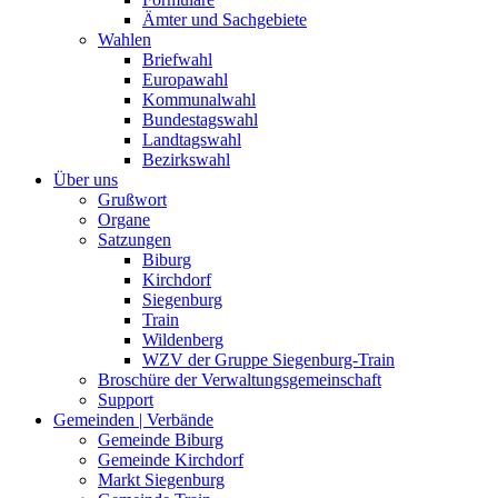
Ämter und Sachgebiete
Wahlen
Briefwahl
Europawahl
Kommunalwahl
Bundestagswahl
Landtagswahl
Bezirkswahl
Über uns
Grußwort
Organe
Satzungen
Biburg
Kirchdorf
Siegenburg
Train
Wildenberg
WZV der Gruppe Siegenburg-Train
Broschüre der Verwaltungsgemeinschaft
Support
Gemeinden | Verbände
Gemeinde Biburg
Gemeinde Kirchdorf
Markt Siegenburg