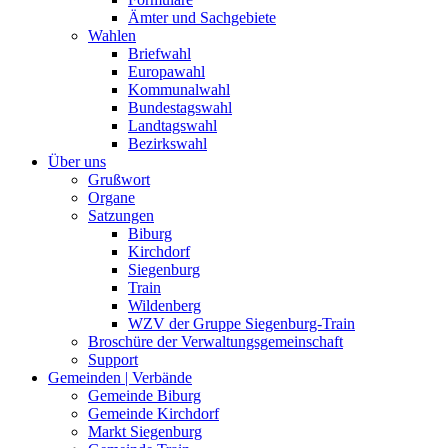
Ämter und Sachgebiete
Wahlen
Briefwahl
Europawahl
Kommunalwahl
Bundestagswahl
Landtagswahl
Bezirkswahl
Über uns
Grußwort
Organe
Satzungen
Biburg
Kirchdorf
Siegenburg
Train
Wildenberg
WZV der Gruppe Siegenburg-Train
Broschüre der Verwaltungsgemeinschaft
Support
Gemeinden | Verbände
Gemeinde Biburg
Gemeinde Kirchdorf
Markt Siegenburg