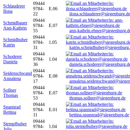
09444
Schlauderer
9784-
E.06
Ilona
22
ilona.schlauderer@siegenburg.d
09444
Schmidbauer
9784-
E.07
Ann-Kathrin
55
ann-kathrin.ebner@siegenburg.d
09444
Schmidhuber
9784-
1.05
Katrin
31
katrin.schmidhuber@siegenburg
09444
Schoderer
9784-
1.04
Daniela
36
daniela.schoderer@siegenburg.d
09444
Seidenschwand
9784-
E.08
Annalena
17
annalena.seidenschwand@siegen
09444
Sollner
9784-
E.07
Thomas
53
thomas.sollner@siegenburg.de
09444
Spannrad
9784-
E.01
Bettina
11
bettina.spannrad@siegenburg.de
09444
Stempfhuber
9784-
1.04
Julia