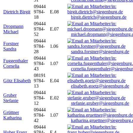
09444
Dietrich Birgit
9784-
E.08
18
birgit.dietrich@siegenburg.de
09444
Dropmann
9784-
E.07
Michael
52
michael.dropmann@siegenburg.
09444
Forstner
9784-
1.06
Sandra
28
sandra.forstner@siegenburg.de
09444
Fuggenthaler
9784-
1.07
Cornelia
43
cornelia.fuggenthaler@siegenbu
08191
Götz Elisabeth
9784-
E.04
13
elisabeth.goetz@siegenburg.de
09444
Gruber
9784-
E.02
Stefanie
12
stefanie.gruber@siegenburg.de
09444
Grüttner
9784-
1.07
Katharina
42
katharina.gruettner@siegenburg.
09444
Huber Franz
9784-
E 4