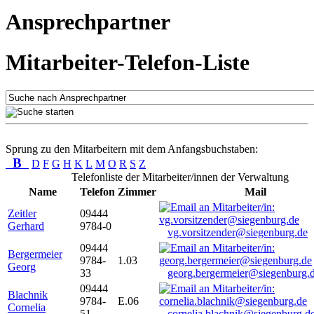
Ansprechpartner
Mitarbeiter-Telefon-Liste
Sprung zu den Mitarbeitern mit dem Anfangsbuchstaben:
B
D
F
G
H
K
L
M
O
R
S
Z
Telefonliste der Mitarbeiter/innen der Verwaltung
Name
Telefon
Zimmer
Mail
Zeitler
09444
Gerhard
9784-0
vg.vorsitzender@siegenburg.de
09444
Bergermeier
9784-
1.03
Georg
33
georg.bergermeier@siegenburg.
09444
Blachnik
9784-
E.06
Cornelia
51
cornelia.blachnik@siegenburg.d