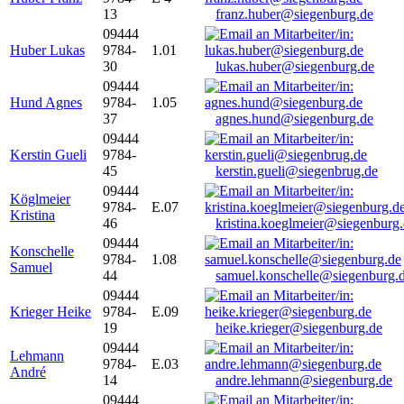
13
franz.huber@siegenburg.de
09444
Huber Lukas
9784-
1.01
30
lukas.huber@siegenburg.de
09444
Hund Agnes
9784-
1.05
37
agnes.hund@siegenburg.de
09444
Kerstin Gueli
9784-
45
kerstin.gueli@siegenbrug.de
09444
Köglmeier
9784-
E.07
Kristina
46
kristina.koeglmeier@siegenburg
09444
Konschelle
9784-
1.08
Samuel
44
samuel.konschelle@siegenburg.
09444
Krieger Heike
9784-
E.09
19
heike.krieger@siegenburg.de
09444
Lehmann
9784-
E.03
André
14
andre.lehmann@siegenburg.de
09444