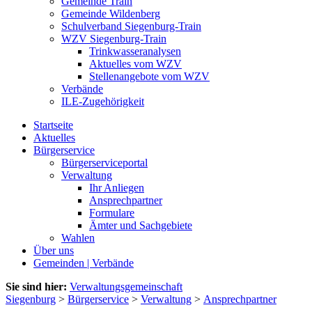
Gemeinde Train
Gemeinde Wildenberg
Schulverband Siegenburg-Train
WZV Siegenburg-Train
Trinkwasseranalysen
Aktuelles vom WZV
Stellenangebote vom WZV
Verbände
ILE-Zugehörigkeit
Startseite
Aktuelles
Bürgerservice
Bürgerserviceportal
Verwaltung
Ihr Anliegen
Ansprechpartner
Formulare
Ämter und Sachgebiete
Wahlen
Über uns
Gemeinden | Verbände
Sie sind hier:
Verwaltungsgemeinschaft
Siegenburg
>
Bürgerservice
>
Verwaltung
>
Ansprechpartner