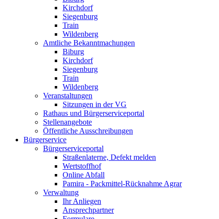
Kirchdorf
Siegenburg
Train
Wildenberg
Amtliche Bekanntmachungen
Biburg
Kirchdorf
Siegenburg
Train
Wildenberg
Veranstaltungen
Sitzungen in der VG
Rathaus und Bürgerserviceportal
Stellenangebote
Öffentliche Ausschreibungen
Bürgerservice
Bürgerserviceportal
Straßenlaterne, Defekt melden
Wertstoffhof
Online Abfall
Pamira - Packmittel-Rücknahme Agrar
Verwaltung
Ihr Anliegen
Ansprechpartner
Formulare