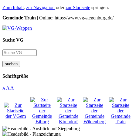
Zum Inhalt
,
zur Navigation
oder
zur Startseite
springen.
Gemeinde Train
| Online: https://www.vg-siegenburg.de/
Suche VG
suchen
Schriftgröße
A
A
A