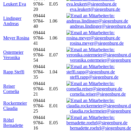
Leukert Eva
9784-
E.05
20
eva.leukert@siegenburg.de
09444
Lindinger
9784-
1.06
Andreas
40
andreas.lindinger@siegenburg.d
09444
Meyer Rosina
9784-
1.06
41
rosina.meyer@siegenburg.de
09444
Ostermeier
9784-
E.07
Veronika
54
veronika.ostermeier@siegenburg
09444
Rapp Steffi
9784-
1.04
35
steffi.rapp@siegenburg.de
09444
Reiser
9784-
E.05
Cornelia
21
cornelia.reiser@siegenburg.de
09444
Rockermeier
9784-
E.01
Claudia
25
claudia.rockermeier@siegenburg
09444
Röhrl
9784-
E.05
Bernadette
16
bernadette.roehrl@siegenburg.de