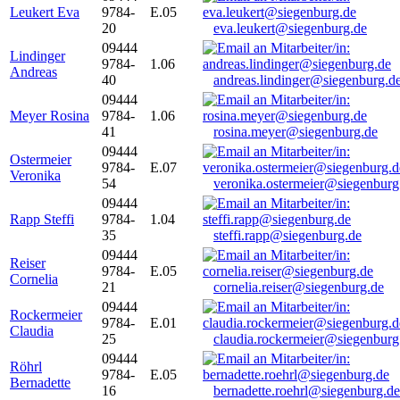
Leukert Eva
9784-
E.05
20
eva.leukert@siegenburg.de
09444
Lindinger
9784-
1.06
Andreas
40
andreas.lindinger@siegenburg.d
09444
Meyer Rosina
9784-
1.06
41
rosina.meyer@siegenburg.de
09444
Ostermeier
9784-
E.07
Veronika
54
veronika.ostermeier@siegenburg
09444
Rapp Steffi
9784-
1.04
35
steffi.rapp@siegenburg.de
09444
Reiser
9784-
E.05
Cornelia
21
cornelia.reiser@siegenburg.de
09444
Rockermeier
9784-
E.01
Claudia
25
claudia.rockermeier@siegenburg
09444
Röhrl
9784-
E.05
Bernadette
16
bernadette.roehrl@siegenburg.de