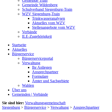
Gemeinde Train
Gemeinde Wildenberg
Schulverband Siegenburg-Train
WZV Siegenburg-Train
Trinkwasseranalysen
Aktuelles vom WZV
Stellenangebote vom WZV
Verbände
ILE-Zugehörigkeit
Startseite
Aktuelles
Bürgerservice
Bürgerserviceportal
Verwaltung
Ihr Anliegen
Ansprechpartner
Formulare
Ämter und Sachgebiete
Wahlen
Über uns
Gemeinden | Verbände
Sie sind hier:
Verwaltungsgemeinschaft
Siegenburg
>
Bürgerservice
>
Verwaltung
>
Ansprechpartner