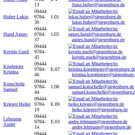
13
franz.huber@siegenburg.de
09444
Huber Lukas
9784-
1.01
30
lukas.huber@siegenburg.de
09444
Hund Agnes
9784-
1.05
37
agnes.hund@siegenburg.de
09444
Kerstin Gueli
9784-
45
kerstin.gueli@siegenbrug.de
09444
Köglmeier
9784-
E.07
Kristina
46
kristina.koeglmeier@siegenburg
09444
Konschelle
9784-
1.08
Samuel
44
samuel.konschelle@siegenburg.
09444
Krieger Heike
9784-
E.09
19
heike.krieger@siegenburg.de
09444
Lehmann
9784-
E.03
André
14
andre.lehmann@siegenburg.de
09444