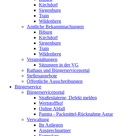
Kirchdorf
Siegenburg
Train
Wildenberg
Amtliche Bekanntmachungen
Biburg
Kirchdorf
Siegenburg
Train
Wildenberg
Veranstaltungen
Sitzungen in der VG
Rathaus und Bürgerserviceportal
Stellenangebote
Öffentliche Ausschreibungen
Bürgerservice
Bürgerserviceportal
Straßenlaterne, Defekt melden
Wertstoffhof
Online Abfall
Pamira - Packmittel-Rücknahme Agrar
Verwaltung
Ihr Anliegen
Ansprechpartner
Formulare