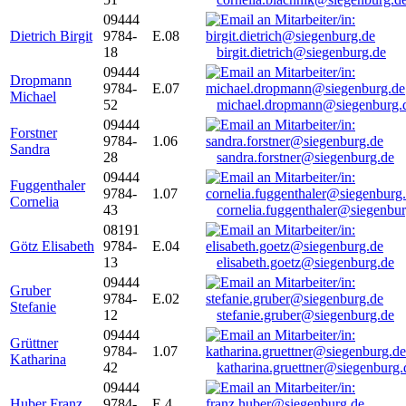
09444
Dietrich Birgit
9784-
E.08
18
birgit.dietrich@siegenburg.de
09444
Dropmann
9784-
E.07
Michael
52
michael.dropmann@siegenburg.
09444
Forstner
9784-
1.06
Sandra
28
sandra.forstner@siegenburg.de
09444
Fuggenthaler
9784-
1.07
Cornelia
43
cornelia.fuggenthaler@siegenbu
08191
Götz Elisabeth
9784-
E.04
13
elisabeth.goetz@siegenburg.de
09444
Gruber
9784-
E.02
Stefanie
12
stefanie.gruber@siegenburg.de
09444
Grüttner
9784-
1.07
Katharina
42
katharina.gruettner@siegenburg.
09444
Huber Franz
9784-
E 4