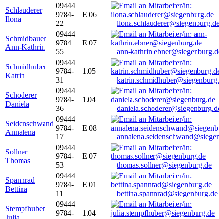
09444
Schlauderer
9784-
E.06
Ilona
22
ilona.schlauderer@siegenburg.d
09444
Schmidbauer
9784-
E.07
Ann-Kathrin
55
ann-kathrin.ebner@siegenburg.d
09444
Schmidhuber
9784-
1.05
Katrin
31
katrin.schmidhuber@siegenburg
09444
Schoderer
9784-
1.04
Daniela
36
daniela.schoderer@siegenburg.d
09444
Seidenschwand
9784-
E.08
Annalena
17
annalena.seidenschwand@siegen
09444
Sollner
9784-
E.07
Thomas
53
thomas.sollner@siegenburg.de
09444
Spannrad
9784-
E.01
Bettina
11
bettina.spannrad@siegenburg.de
09444
Stempfhuber
9784-
1.04
Julia