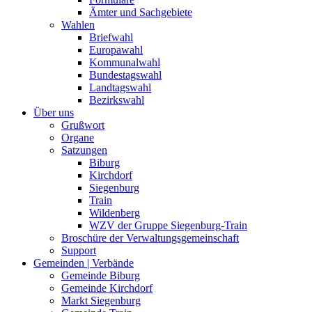
Ämter und Sachgebiete
Wahlen
Briefwahl
Europawahl
Kommunalwahl
Bundestagswahl
Landtagswahl
Bezirkswahl
Über uns
Grußwort
Organe
Satzungen
Biburg
Kirchdorf
Siegenburg
Train
Wildenberg
WZV der Gruppe Siegenburg-Train
Broschüre der Verwaltungsgemeinschaft
Support
Gemeinden | Verbände
Gemeinde Biburg
Gemeinde Kirchdorf
Markt Siegenburg