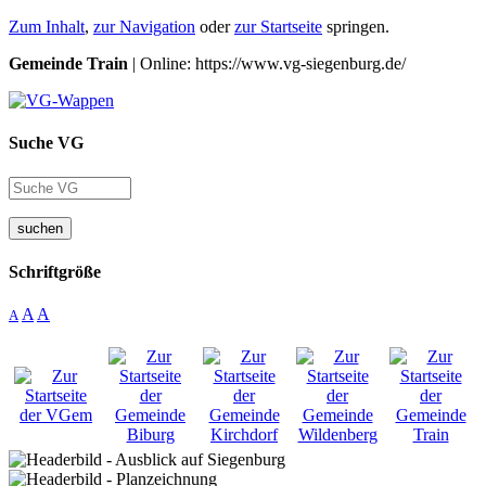
Zum Inhalt
,
zur Navigation
oder
zur Startseite
springen.
Gemeinde Train
| Online: https://www.vg-siegenburg.de/
Suche VG
suchen
Schriftgröße
A
A
A