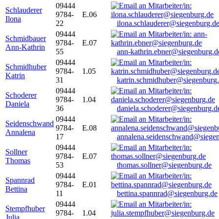
09444
Schlauderer
9784-
E.06
Ilona
22
ilona.schlauderer@siegenburg.d
09444
Schmidbauer
9784-
E.07
Ann-Kathrin
55
ann-kathrin.ebner@siegenburg.d
09444
Schmidhuber
9784-
1.05
Katrin
31
katrin.schmidhuber@siegenburg
09444
Schoderer
9784-
1.04
Daniela
36
daniela.schoderer@siegenburg.d
09444
Seidenschwand
9784-
E.08
Annalena
17
annalena.seidenschwand@siegen
09444
Sollner
9784-
E.07
Thomas
53
thomas.sollner@siegenburg.de
09444
Spannrad
9784-
E.01
Bettina
11
bettina.spannrad@siegenburg.de
09444
Stempfhuber
9784-
1.04
Julia