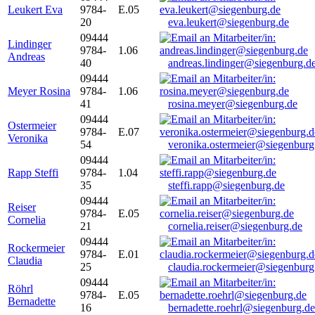
Leukert Eva
9784-
E.05
20
eva.leukert@siegenburg.de
09444
Lindinger
9784-
1.06
Andreas
40
andreas.lindinger@siegenburg.d
09444
Meyer Rosina
9784-
1.06
41
rosina.meyer@siegenburg.de
09444
Ostermeier
9784-
E.07
Veronika
54
veronika.ostermeier@siegenburg
09444
Rapp Steffi
9784-
1.04
35
steffi.rapp@siegenburg.de
09444
Reiser
9784-
E.05
Cornelia
21
cornelia.reiser@siegenburg.de
09444
Rockermeier
9784-
E.01
Claudia
25
claudia.rockermeier@siegenburg
09444
Röhrl
9784-
E.05
Bernadette
16
bernadette.roehrl@siegenburg.de