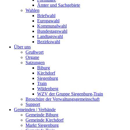
Ämter und Sachgebiete
Wahlen
Briefwahl
Europawahl
Kommunalwahl
Bundestagswahl
Landtagswahl
Bezirkswahl
Über uns
Grußwort
Organe
Satzungen
Biburg
Kirchdorf
Siegenburg
Train
Wildenberg
WZV der Gruppe Siegenburg-Train
Broschüre der Verwaltungsgemeinschaft
Support
Gemeinden | Verbände
Gemeinde Biburg
Gemeinde Kirchdorf
Markt Siegenburg