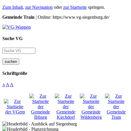
Zum Inhalt
,
zur Navigation
oder
zur Startseite
springen.
Gemeinde Train
| Online: https://www.vg-siegenburg.de/
Suche VG
suchen
Schriftgröße
A
A
A