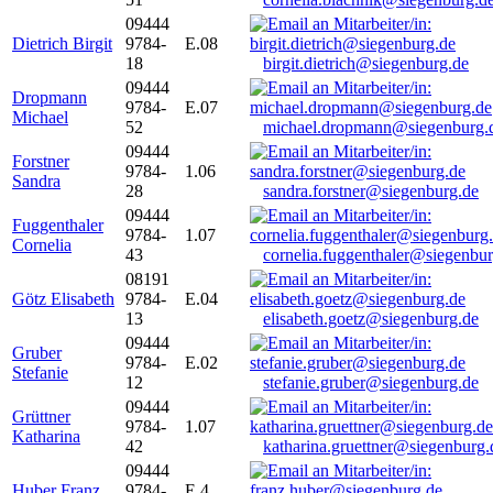
09444
Dietrich Birgit
9784-
E.08
18
birgit.dietrich@siegenburg.de
09444
Dropmann
9784-
E.07
Michael
52
michael.dropmann@siegenburg.
09444
Forstner
9784-
1.06
Sandra
28
sandra.forstner@siegenburg.de
09444
Fuggenthaler
9784-
1.07
Cornelia
43
cornelia.fuggenthaler@siegenbu
08191
Götz Elisabeth
9784-
E.04
13
elisabeth.goetz@siegenburg.de
09444
Gruber
9784-
E.02
Stefanie
12
stefanie.gruber@siegenburg.de
09444
Grüttner
9784-
1.07
Katharina
42
katharina.gruettner@siegenburg.
09444
Huber Franz
9784-
E 4