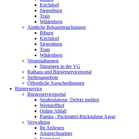
Kirchdorf
Siegenburg
Train
Wildenberg
Amtliche Bekanntmachungen
Biburg
Kirchdorf
Siegenburg
Train
Wildenberg
Veranstaltungen
Sitzungen in der VG
Rathaus und Bürgerserviceportal
Stellenangebote
Öffentliche Ausschreibungen
Bürgerservice
Bürgerserviceportal
Straßenlaterne, Defekt melden
Wertstoffhof
Online Abfall
Pamira - Packmittel-Rücknahme Agrar
Verwaltung
Ihr Anliegen
Ansprechpartner
Formulare