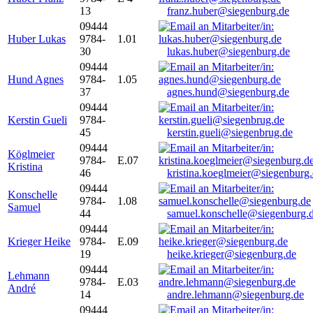
13
franz.huber@siegenburg.de
09444
Huber Lukas
9784-
1.01
30
lukas.huber@siegenburg.de
09444
Hund Agnes
9784-
1.05
37
agnes.hund@siegenburg.de
09444
Kerstin Gueli
9784-
45
kerstin.gueli@siegenbrug.de
09444
Köglmeier
9784-
E.07
Kristina
46
kristina.koeglmeier@siegenburg
09444
Konschelle
9784-
1.08
Samuel
44
samuel.konschelle@siegenburg.
09444
Krieger Heike
9784-
E.09
19
heike.krieger@siegenburg.de
09444
Lehmann
9784-
E.03
André
14
andre.lehmann@siegenburg.de
09444