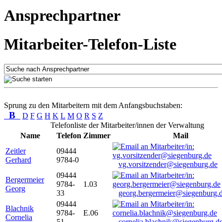
Ansprechpartner
Mitarbeiter-Telefon-Liste
Sprung zu den Mitarbeitern mit dem Anfangsbuchstaben:
B
D
F
G
H
K
L
M
O
R
S
Z
Telefonliste der Mitarbeiter/innen der Verwaltung
Name
Telefon
Zimmer
Mail
Zeitler
09444
Gerhard
9784-0
vg.vorsitzender@siegenburg.de
09444
Bergermeier
9784-
1.03
Georg
33
georg.bergermeier@siegenburg.
09444
Blachnik
9784-
E.06
Cornelia
51
cornelia.blachnik@siegenburg.d