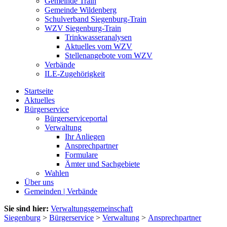
Gemeinde Train
Gemeinde Wildenberg
Schulverband Siegenburg-Train
WZV Siegenburg-Train
Trinkwasseranalysen
Aktuelles vom WZV
Stellenangebote vom WZV
Verbände
ILE-Zugehörigkeit
Startseite
Aktuelles
Bürgerservice
Bürgerserviceportal
Verwaltung
Ihr Anliegen
Ansprechpartner
Formulare
Ämter und Sachgebiete
Wahlen
Über uns
Gemeinden | Verbände
Sie sind hier:
Verwaltungsgemeinschaft
Siegenburg
>
Bürgerservice
>
Verwaltung
>
Ansprechpartner