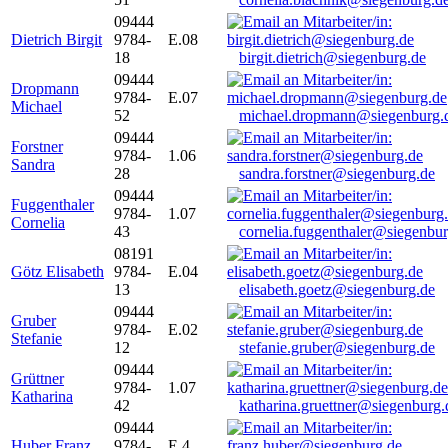
09444
Dietrich Birgit
9784-
E.08
18
birgit.dietrich@siegenburg.de
09444
Dropmann
9784-
E.07
Michael
52
michael.dropmann@siegenburg.
09444
Forstner
9784-
1.06
Sandra
28
sandra.forstner@siegenburg.de
09444
Fuggenthaler
9784-
1.07
Cornelia
43
cornelia.fuggenthaler@siegenbu
08191
Götz Elisabeth
9784-
E.04
13
elisabeth.goetz@siegenburg.de
09444
Gruber
9784-
E.02
Stefanie
12
stefanie.gruber@siegenburg.de
09444
Grüttner
9784-
1.07
Katharina
42
katharina.gruettner@siegenburg.
09444
Huber Franz
9784-
E 4