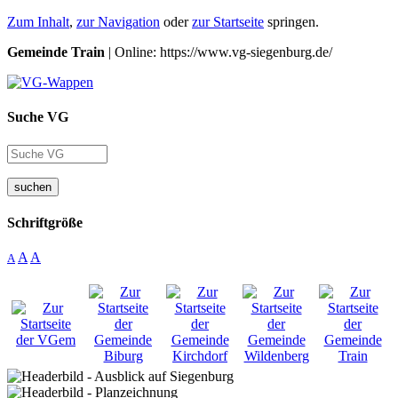
Zum Inhalt
,
zur Navigation
oder
zur Startseite
springen.
Gemeinde Train
| Online: https://www.vg-siegenburg.de/
Suche VG
suchen
Schriftgröße
A
A
A