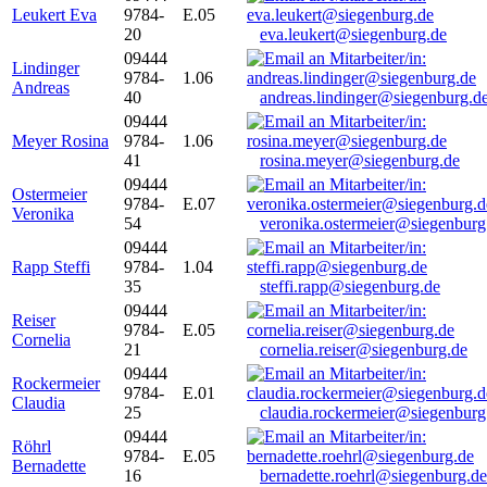
Leukert Eva
9784-
E.05
20
eva.leukert@siegenburg.de
09444
Lindinger
9784-
1.06
Andreas
40
andreas.lindinger@siegenburg.d
09444
Meyer Rosina
9784-
1.06
41
rosina.meyer@siegenburg.de
09444
Ostermeier
9784-
E.07
Veronika
54
veronika.ostermeier@siegenburg
09444
Rapp Steffi
9784-
1.04
35
steffi.rapp@siegenburg.de
09444
Reiser
9784-
E.05
Cornelia
21
cornelia.reiser@siegenburg.de
09444
Rockermeier
9784-
E.01
Claudia
25
claudia.rockermeier@siegenburg
09444
Röhrl
9784-
E.05
Bernadette
16
bernadette.roehrl@siegenburg.de