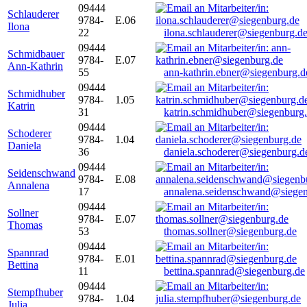
09444
Schlauderer
9784-
E.06
Ilona
22
ilona.schlauderer@siegenburg.d
09444
Schmidbauer
9784-
E.07
Ann-Kathrin
55
ann-kathrin.ebner@siegenburg.d
09444
Schmidhuber
9784-
1.05
Katrin
31
katrin.schmidhuber@siegenburg
09444
Schoderer
9784-
1.04
Daniela
36
daniela.schoderer@siegenburg.d
09444
Seidenschwand
9784-
E.08
Annalena
17
annalena.seidenschwand@siegen
09444
Sollner
9784-
E.07
Thomas
53
thomas.sollner@siegenburg.de
09444
Spannrad
9784-
E.01
Bettina
11
bettina.spannrad@siegenburg.de
09444
Stempfhuber
9784-
1.04
Julia