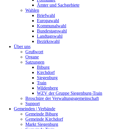
Ämter und Sachgebiete
Wahlen
Briefwahl
Europawahl
Kommunalwahl
Bundestagswahl
Landtagswahl
Bezirkswahl
Über uns
Grußwort
Organe
Satzungen
Biburg
Kirchdorf
Siegenburg
Train
Wildenberg
WZV der Gruppe Siegenburg-Train
Broschüre der Verwaltungsgemeinschaft
Support
Gemeinden | Verbände
Gemeinde Biburg
Gemeinde Kirchdorf
Markt Siegenburg