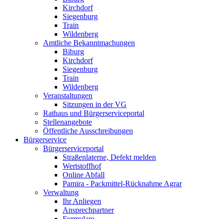
Kirchdorf
Siegenburg
Train
Wildenberg
Amtliche Bekanntmachungen
Biburg
Kirchdorf
Siegenburg
Train
Wildenberg
Veranstaltungen
Sitzungen in der VG
Rathaus und Bürgerserviceportal
Stellenangebote
Öffentliche Ausschreibungen
Bürgerservice
Bürgerserviceportal
Straßenlaterne, Defekt melden
Wertstoffhof
Online Abfall
Pamira - Packmittel-Rücknahme Agrar
Verwaltung
Ihr Anliegen
Ansprechpartner
Formulare