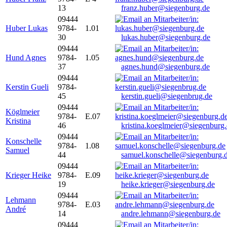
13
franz.huber@siegenburg.de
09444
Huber Lukas
9784-
1.01
30
lukas.huber@siegenburg.de
09444
Hund Agnes
9784-
1.05
37
agnes.hund@siegenburg.de
09444
Kerstin Gueli
9784-
45
kerstin.gueli@siegenbrug.de
09444
Köglmeier
9784-
E.07
Kristina
46
kristina.koeglmeier@siegenburg
09444
Konschelle
9784-
1.08
Samuel
44
samuel.konschelle@siegenburg.
09444
Krieger Heike
9784-
E.09
19
heike.krieger@siegenburg.de
09444
Lehmann
9784-
E.03
André
14
andre.lehmann@siegenburg.de
09444