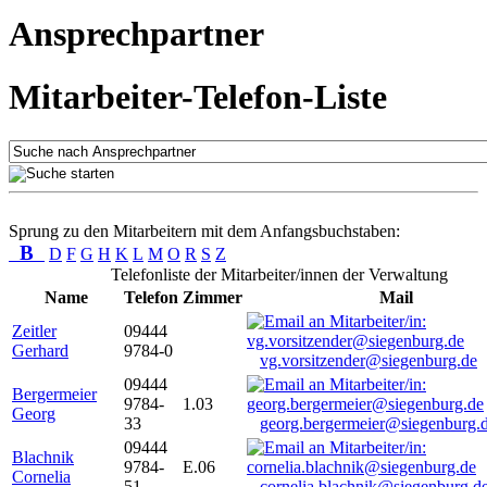
Ansprechpartner
Mitarbeiter-Telefon-Liste
Sprung zu den Mitarbeitern mit dem Anfangsbuchstaben:
B
D
F
G
H
K
L
M
O
R
S
Z
Telefonliste der Mitarbeiter/innen der Verwaltung
Name
Telefon
Zimmer
Mail
Zeitler
09444
Gerhard
9784-0
vg.vorsitzender@siegenburg.de
09444
Bergermeier
9784-
1.03
Georg
33
georg.bergermeier@siegenburg.
09444
Blachnik
9784-
E.06
Cornelia
51
cornelia.blachnik@siegenburg.d