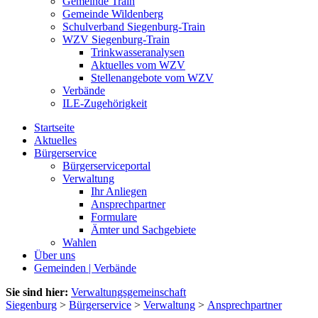
Gemeinde Train
Gemeinde Wildenberg
Schulverband Siegenburg-Train
WZV Siegenburg-Train
Trinkwasseranalysen
Aktuelles vom WZV
Stellenangebote vom WZV
Verbände
ILE-Zugehörigkeit
Startseite
Aktuelles
Bürgerservice
Bürgerserviceportal
Verwaltung
Ihr Anliegen
Ansprechpartner
Formulare
Ämter und Sachgebiete
Wahlen
Über uns
Gemeinden | Verbände
Sie sind hier:
Verwaltungsgemeinschaft
Siegenburg
>
Bürgerservice
>
Verwaltung
>
Ansprechpartner