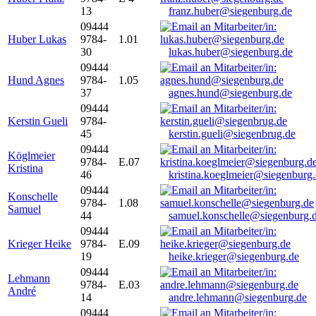
13
franz.huber@siegenburg.de
09444
Huber Lukas
9784-
1.01
30
lukas.huber@siegenburg.de
09444
Hund Agnes
9784-
1.05
37
agnes.hund@siegenburg.de
09444
Kerstin Gueli
9784-
45
kerstin.gueli@siegenbrug.de
09444
Köglmeier
9784-
E.07
Kristina
46
kristina.koeglmeier@siegenburg
09444
Konschelle
9784-
1.08
Samuel
44
samuel.konschelle@siegenburg.
09444
Krieger Heike
9784-
E.09
19
heike.krieger@siegenburg.de
09444
Lehmann
9784-
E.03
André
14
andre.lehmann@siegenburg.de
09444