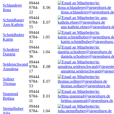
09444
Schlauderer
9784-
E.06
Ilona
22
ilona.schlauderer@siegenburg.d
09444
Schmidbauer
9784-
E.07
Ann-Kathrin
55
ann-kathrin.ebner@siegenburg.d
09444
Schmidhuber
9784-
1.05
Katrin
31
katrin.schmidhuber@siegenburg
09444
Schoderer
9784-
1.04
Daniela
36
daniela.schoderer@siegenburg.d
09444
Seidenschwand
9784-
E.08
Annalena
17
annalena.seidenschwand@siegen
09444
Sollner
9784-
E.07
Thomas
53
thomas.sollner@siegenburg.de
09444
Spannrad
9784-
E.01
Bettina
11
bettina.spannrad@siegenburg.de
09444
Stempfhuber
9784-
1.04
Julia