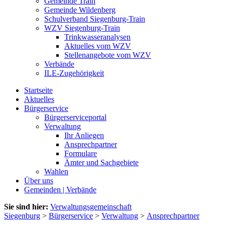
Gemeinde Train
Gemeinde Wildenberg
Schulverband Siegenburg-Train
WZV Siegenburg-Train
Trinkwasseranalysen
Aktuelles vom WZV
Stellenangebote vom WZV
Verbände
ILE-Zugehörigkeit
Startseite
Aktuelles
Bürgerservice
Bürgerserviceportal
Verwaltung
Ihr Anliegen
Ansprechpartner
Formulare
Ämter und Sachgebiete
Wahlen
Über uns
Gemeinden | Verbände
Sie sind hier:
Verwaltungsgemeinschaft
Siegenburg
>
Bürgerservice
>
Verwaltung
>
Ansprechpartner