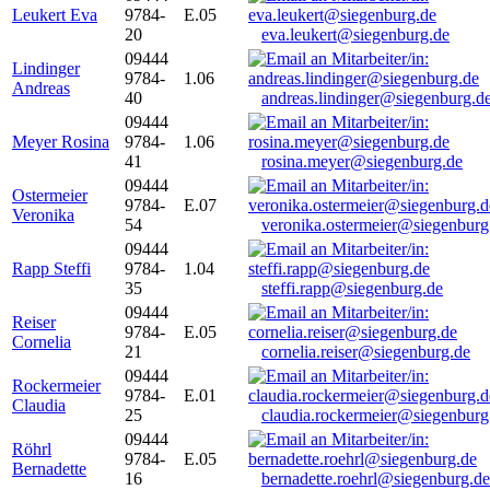
Leukert Eva
9784-
E.05
20
eva.leukert@siegenburg.de
09444
Lindinger
9784-
1.06
Andreas
40
andreas.lindinger@siegenburg.d
09444
Meyer Rosina
9784-
1.06
41
rosina.meyer@siegenburg.de
09444
Ostermeier
9784-
E.07
Veronika
54
veronika.ostermeier@siegenburg
09444
Rapp Steffi
9784-
1.04
35
steffi.rapp@siegenburg.de
09444
Reiser
9784-
E.05
Cornelia
21
cornelia.reiser@siegenburg.de
09444
Rockermeier
9784-
E.01
Claudia
25
claudia.rockermeier@siegenburg
09444
Röhrl
9784-
E.05
Bernadette
16
bernadette.roehrl@siegenburg.de