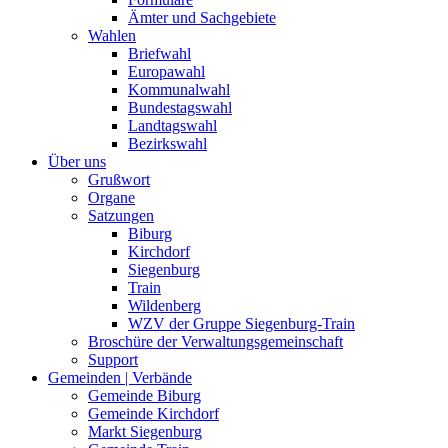
Ämter und Sachgebiete
Wahlen
Briefwahl
Europawahl
Kommunalwahl
Bundestagswahl
Landtagswahl
Bezirkswahl
Über uns
Grußwort
Organe
Satzungen
Biburg
Kirchdorf
Siegenburg
Train
Wildenberg
WZV der Gruppe Siegenburg-Train
Broschüre der Verwaltungsgemeinschaft
Support
Gemeinden | Verbände
Gemeinde Biburg
Gemeinde Kirchdorf
Markt Siegenburg