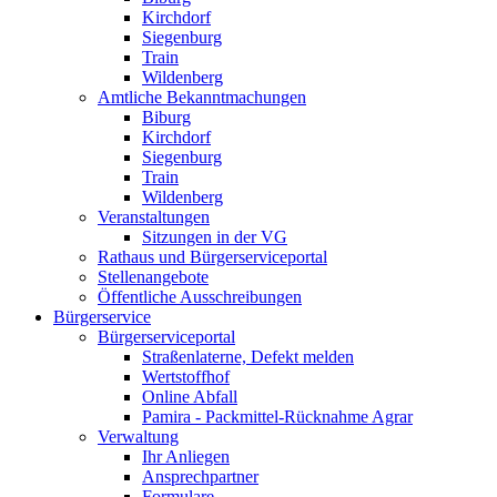
Kirchdorf
Siegenburg
Train
Wildenberg
Amtliche Bekanntmachungen
Biburg
Kirchdorf
Siegenburg
Train
Wildenberg
Veranstaltungen
Sitzungen in der VG
Rathaus und Bürgerserviceportal
Stellenangebote
Öffentliche Ausschreibungen
Bürgerservice
Bürgerserviceportal
Straßenlaterne, Defekt melden
Wertstoffhof
Online Abfall
Pamira - Packmittel-Rücknahme Agrar
Verwaltung
Ihr Anliegen
Ansprechpartner
Formulare