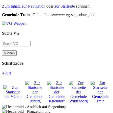
Zum Inhalt
,
zur Navigation
oder
zur Startseite
springen.
Gemeinde Train
| Online: https://www.vg-siegenburg.de/
Suche VG
suchen
Schriftgröße
A
A
A