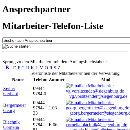
Ansprechpartner
Mitarbeiter-Telefon-Liste
Sprung zu den Mitarbeitern mit dem Anfangsbuchstaben:
B
D
F
G
H
K
L
M
O
R
S
Z
Telefonliste der Mitarbeiter/innen der Verwaltung
Name
Telefon
Zimmer
Mail
Zeitler
09444
Gerhard
9784-0
vg.vorsitzender@siegenburg.de
09444
Bergermeier
9784-
1.03
Georg
33
georg.bergermeier@siegenburg.
09444
Blachnik
9784-
E.06
Cornelia
51
cornelia.blachnik@siegenburg.d