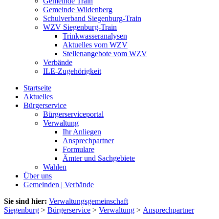
Gemeinde Train
Gemeinde Wildenberg
Schulverband Siegenburg-Train
WZV Siegenburg-Train
Trinkwasseranalysen
Aktuelles vom WZV
Stellenangebote vom WZV
Verbände
ILE-Zugehörigkeit
Startseite
Aktuelles
Bürgerservice
Bürgerserviceportal
Verwaltung
Ihr Anliegen
Ansprechpartner
Formulare
Ämter und Sachgebiete
Wahlen
Über uns
Gemeinden | Verbände
Sie sind hier:
Verwaltungsgemeinschaft
Siegenburg
>
Bürgerservice
>
Verwaltung
>
Ansprechpartner