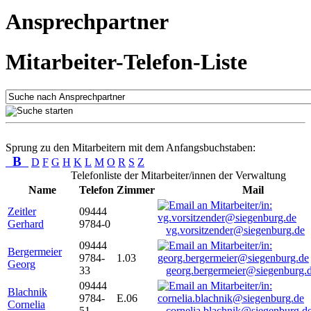
Ansprechpartner
Mitarbeiter-Telefon-Liste
Sprung zu den Mitarbeitern mit dem Anfangsbuchstaben:
B
D
F
G
H
K
L
M
O
R
S
Z
Telefonliste der Mitarbeiter/innen der Verwaltung
Name
Telefon
Zimmer
Mail
Zeitler
09444
Gerhard
9784-0
vg.vorsitzender@siegenburg.de
09444
Bergermeier
9784-
1.03
Georg
33
georg.bergermeier@siegenburg.
09444
Blachnik
9784-
E.06
Cornelia
51
cornelia.blachnik@siegenburg.d