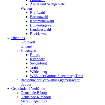
Ämter und Sachgebiete
Wahlen
Briefwahl
Europawahl
Kommunalwahl
Bundestagswahl
Landtagswahl
Bezirkswahl
Über uns
Grußwort
Organe
Satzungen
Biburg
Kirchdorf
Siegenburg
Train
Wildenberg
WZV der Gruppe Siegenburg-Train
Broschüre der Verwaltungsgemeinschaft
Support
Gemeinden | Verbände
Gemeinde Biburg
Gemeinde Kirchdorf
Markt Siegenburg