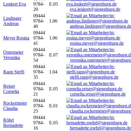
Leukert Eva
9784-
E.05
20
eva.leukert@siegenburg.de
09444
Lindinger
9784-
1.06
Andreas
40
andreas.lindinger@siegenburg.d
09444
Meyer Rosina
9784-
1.06
41
rosina.meyer@siegenburg.de
09444
Ostermeier
9784-
E.07
Veronika
54
veronika.ostermeier@siegenburg
09444
Rapp Steffi
9784-
1.04
35
steffi.rapp@siegenburg.de
09444
Reiser
9784-
E.05
Cornelia
21
cornelia.reiser@siegenburg.de
09444
Rockermeier
9784-
E.01
Claudia
25
claudia.rockermeier@siegenburg
09444
Röhrl
9784-
E.05
Bernadette
16
bernadette.roehrl@siegenburg.de