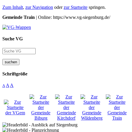
Zum Inhalt
,
zur Navigation
oder
zur Startseite
springen.
Gemeinde Train
| Online: https://www.vg-siegenburg.de/
Suche VG
suchen
Schriftgröße
A
A
A