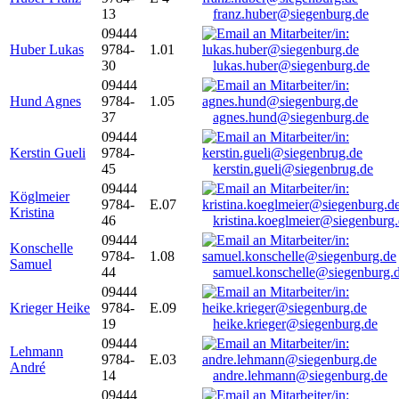
13
franz.huber@siegenburg.de
09444
Huber Lukas
9784-
1.01
30
lukas.huber@siegenburg.de
09444
Hund Agnes
9784-
1.05
37
agnes.hund@siegenburg.de
09444
Kerstin Gueli
9784-
45
kerstin.gueli@siegenbrug.de
09444
Köglmeier
9784-
E.07
Kristina
46
kristina.koeglmeier@siegenburg
09444
Konschelle
9784-
1.08
Samuel
44
samuel.konschelle@siegenburg.
09444
Krieger Heike
9784-
E.09
19
heike.krieger@siegenburg.de
09444
Lehmann
9784-
E.03
André
14
andre.lehmann@siegenburg.de
09444