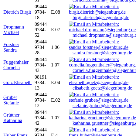
09444
Dietrich Birgit
9784-
E.08
18
birgit.dietrich@siegenburg.de
09444
Dropmann
9784-
E.07
Michael
52
michael.dropmann@siegenburg.
09444
Forstner
9784-
1.06
Sandra
28
sandra.forstner@siegenburg.de
09444
Fuggenthaler
9784-
1.07
Cornelia
43
cornelia.fuggenthaler@siegenbu
08191
Götz Elisabeth
9784-
E.04
13
elisabeth.goetz@siegenburg.de
09444
Gruber
9784-
E.02
Stefanie
12
stefanie.gruber@siegenburg.de
09444
Grüttner
9784-
1.07
Katharina
42
katharina.gruettner@siegenburg.
09444
Huber Franz
9784-
E 4