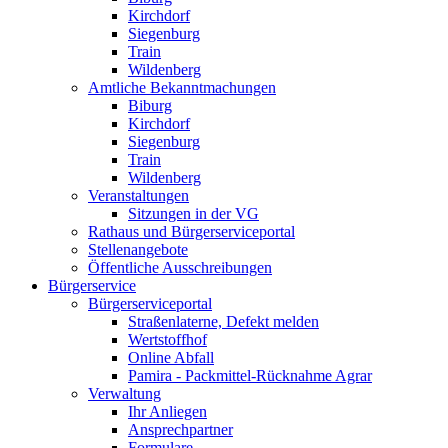
Kirchdorf
Siegenburg
Train
Wildenberg
Amtliche Bekanntmachungen
Biburg
Kirchdorf
Siegenburg
Train
Wildenberg
Veranstaltungen
Sitzungen in der VG
Rathaus und Bürgerserviceportal
Stellenangebote
Öffentliche Ausschreibungen
Bürgerservice
Bürgerserviceportal
Straßenlaterne, Defekt melden
Wertstoffhof
Online Abfall
Pamira - Packmittel-Rücknahme Agrar
Verwaltung
Ihr Anliegen
Ansprechpartner
Formulare