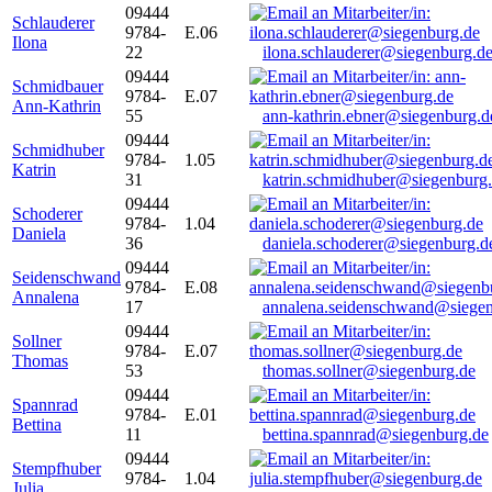
09444
Schlauderer
9784-
E.06
Ilona
22
ilona.schlauderer@siegenburg.d
09444
Schmidbauer
9784-
E.07
Ann-Kathrin
55
ann-kathrin.ebner@siegenburg.d
09444
Schmidhuber
9784-
1.05
Katrin
31
katrin.schmidhuber@siegenburg
09444
Schoderer
9784-
1.04
Daniela
36
daniela.schoderer@siegenburg.d
09444
Seidenschwand
9784-
E.08
Annalena
17
annalena.seidenschwand@siegen
09444
Sollner
9784-
E.07
Thomas
53
thomas.sollner@siegenburg.de
09444
Spannrad
9784-
E.01
Bettina
11
bettina.spannrad@siegenburg.de
09444
Stempfhuber
9784-
1.04
Julia