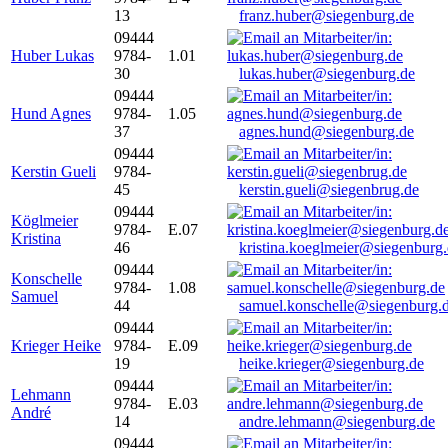
13
franz.huber@siegenburg.de
09444
Huber Lukas
9784-
1.01
30
lukas.huber@siegenburg.de
09444
Hund Agnes
9784-
1.05
37
agnes.hund@siegenburg.de
09444
Kerstin Gueli
9784-
45
kerstin.gueli@siegenbrug.de
09444
Köglmeier
9784-
E.07
Kristina
46
kristina.koeglmeier@siegenburg
09444
Konschelle
9784-
1.08
Samuel
44
samuel.konschelle@siegenburg.
09444
Krieger Heike
9784-
E.09
19
heike.krieger@siegenburg.de
09444
Lehmann
9784-
E.03
André
14
andre.lehmann@siegenburg.de
09444