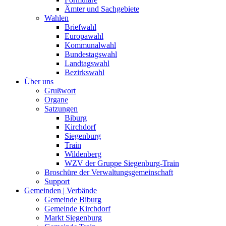
Ämter und Sachgebiete
Wahlen
Briefwahl
Europawahl
Kommunalwahl
Bundestagswahl
Landtagswahl
Bezirkswahl
Über uns
Grußwort
Organe
Satzungen
Biburg
Kirchdorf
Siegenburg
Train
Wildenberg
WZV der Gruppe Siegenburg-Train
Broschüre der Verwaltungsgemeinschaft
Support
Gemeinden | Verbände
Gemeinde Biburg
Gemeinde Kirchdorf
Markt Siegenburg