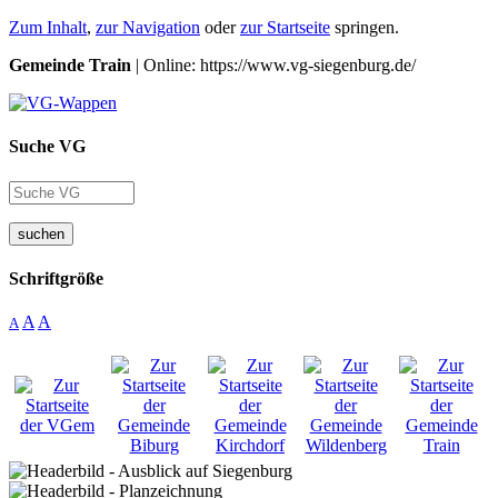
Zum Inhalt
,
zur Navigation
oder
zur Startseite
springen.
Gemeinde Train
| Online: https://www.vg-siegenburg.de/
Suche VG
suchen
Schriftgröße
A
A
A