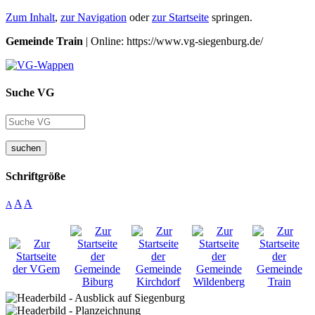
Zum Inhalt
,
zur Navigation
oder
zur Startseite
springen.
Gemeinde Train
| Online: https://www.vg-siegenburg.de/
Suche VG
suchen
Schriftgröße
A
A
A