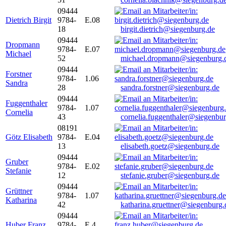
09444
Dietrich Birgit
9784-
E.08
18
birgit.dietrich@siegenburg.de
09444
Dropmann
9784-
E.07
Michael
52
michael.dropmann@siegenburg.
09444
Forstner
9784-
1.06
Sandra
28
sandra.forstner@siegenburg.de
09444
Fuggenthaler
9784-
1.07
Cornelia
43
cornelia.fuggenthaler@siegenbu
08191
Götz Elisabeth
9784-
E.04
13
elisabeth.goetz@siegenburg.de
09444
Gruber
9784-
E.02
Stefanie
12
stefanie.gruber@siegenburg.de
09444
Grüttner
9784-
1.07
Katharina
42
katharina.gruettner@siegenburg.
09444
Huber Franz
9784-
E 4