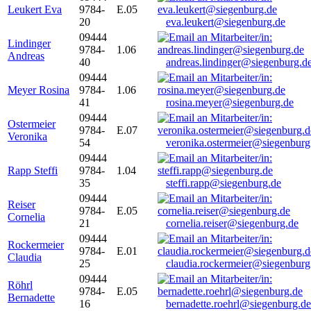
Leukert Eva
9784-
E.05
20
eva.leukert@siegenburg.de
09444
Lindinger
9784-
1.06
Andreas
40
andreas.lindinger@siegenburg.d
09444
Meyer Rosina
9784-
1.06
41
rosina.meyer@siegenburg.de
09444
Ostermeier
9784-
E.07
Veronika
54
veronika.ostermeier@siegenburg
09444
Rapp Steffi
9784-
1.04
35
steffi.rapp@siegenburg.de
09444
Reiser
9784-
E.05
Cornelia
21
cornelia.reiser@siegenburg.de
09444
Rockermeier
9784-
E.01
Claudia
25
claudia.rockermeier@siegenburg
09444
Röhrl
9784-
E.05
Bernadette
16
bernadette.roehrl@siegenburg.de