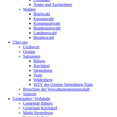
Ämter und Sachgebiete
Wahlen
Briefwahl
Europawahl
Kommunalwahl
Bundestagswahl
Landtagswahl
Bezirkswahl
Über uns
Grußwort
Organe
Satzungen
Biburg
Kirchdorf
Siegenburg
Train
Wildenberg
WZV der Gruppe Siegenburg-Train
Broschüre der Verwaltungsgemeinschaft
Support
Gemeinden | Verbände
Gemeinde Biburg
Gemeinde Kirchdorf
Markt Siegenburg