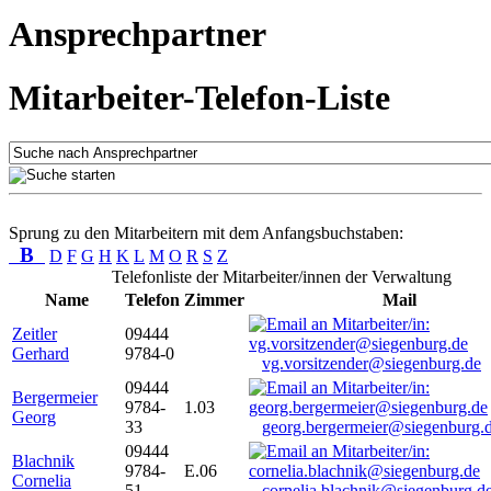
Ansprechpartner
Mitarbeiter-Telefon-Liste
Sprung zu den Mitarbeitern mit dem Anfangsbuchstaben:
B
D
F
G
H
K
L
M
O
R
S
Z
Telefonliste der Mitarbeiter/innen der Verwaltung
Name
Telefon
Zimmer
Mail
Zeitler
09444
Gerhard
9784-0
vg.vorsitzender@siegenburg.de
09444
Bergermeier
9784-
1.03
Georg
33
georg.bergermeier@siegenburg.
09444
Blachnik
9784-
E.06
Cornelia
51
cornelia.blachnik@siegenburg.d