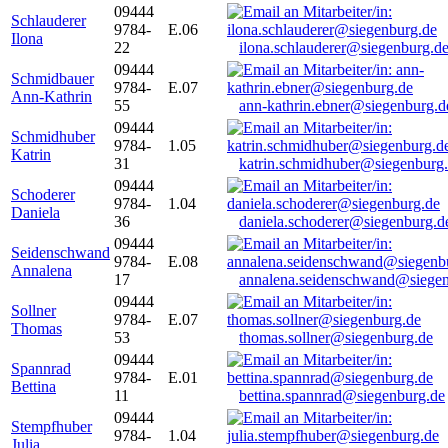
09444
Schlauderer
9784-
E.06
Ilona
22
ilona.schlauderer@siegenburg.d
09444
Schmidbauer
9784-
E.07
Ann-Kathrin
55
ann-kathrin.ebner@siegenburg.d
09444
Schmidhuber
9784-
1.05
Katrin
31
katrin.schmidhuber@siegenburg
09444
Schoderer
9784-
1.04
Daniela
36
daniela.schoderer@siegenburg.d
09444
Seidenschwand
9784-
E.08
Annalena
17
annalena.seidenschwand@siegen
09444
Sollner
9784-
E.07
Thomas
53
thomas.sollner@siegenburg.de
09444
Spannrad
9784-
E.01
Bettina
11
bettina.spannrad@siegenburg.de
09444
Stempfhuber
9784-
1.04
Julia