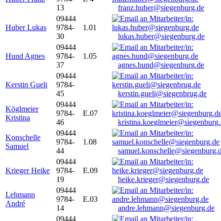
13
franz.huber@siegenburg.de
09444
Huber Lukas
9784-
1.01
30
lukas.huber@siegenburg.de
09444
Hund Agnes
9784-
1.05
37
agnes.hund@siegenburg.de
09444
Kerstin Gueli
9784-
45
kerstin.gueli@siegenbrug.de
09444
Köglmeier
9784-
E.07
Kristina
46
kristina.koeglmeier@siegenburg
09444
Konschelle
9784-
1.08
Samuel
44
samuel.konschelle@siegenburg.
09444
Krieger Heike
9784-
E.09
19
heike.krieger@siegenburg.de
09444
Lehmann
9784-
E.03
André
14
andre.lehmann@siegenburg.de
09444