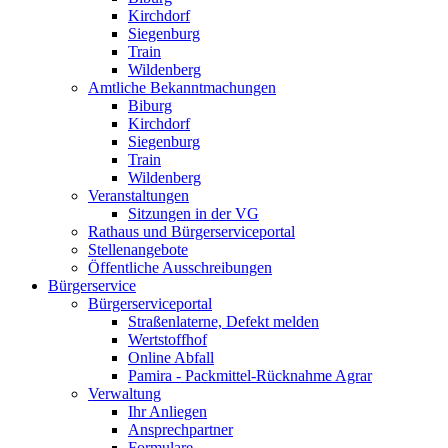
Kirchdorf
Siegenburg
Train
Wildenberg
Amtliche Bekanntmachungen
Biburg
Kirchdorf
Siegenburg
Train
Wildenberg
Veranstaltungen
Sitzungen in der VG
Rathaus und Bürgerserviceportal
Stellenangebote
Öffentliche Ausschreibungen
Bürgerservice
Bürgerserviceportal
Straßenlaterne, Defekt melden
Wertstoffhof
Online Abfall
Pamira - Packmittel-Rücknahme Agrar
Verwaltung
Ihr Anliegen
Ansprechpartner
Formulare