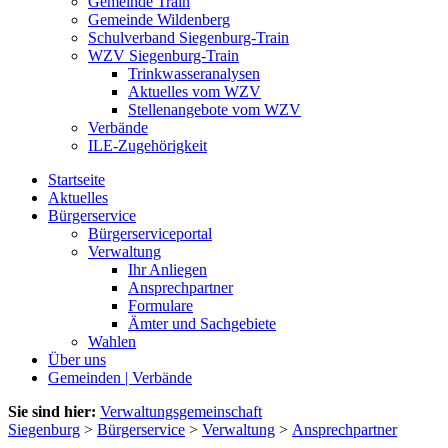
Gemeinde Train
Gemeinde Wildenberg
Schulverband Siegenburg-Train
WZV Siegenburg-Train
Trinkwasseranalysen
Aktuelles vom WZV
Stellenangebote vom WZV
Verbände
ILE-Zugehörigkeit
Startseite
Aktuelles
Bürgerservice
Bürgerserviceportal
Verwaltung
Ihr Anliegen
Ansprechpartner
Formulare
Ämter und Sachgebiete
Wahlen
Über uns
Gemeinden | Verbände
Sie sind hier:
Verwaltungsgemeinschaft
Siegenburg
>
Bürgerservice
>
Verwaltung
>
Ansprechpartner