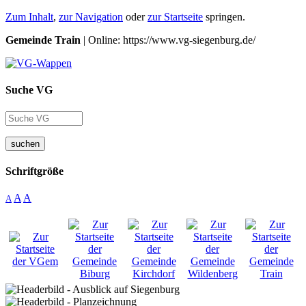
Zum Inhalt
,
zur Navigation
oder
zur Startseite
springen.
Gemeinde Train
| Online: https://www.vg-siegenburg.de/
Suche VG
suchen
Schriftgröße
A
A
A