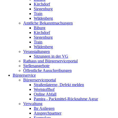
Kirchdorf
Siegenburg
Train
Wildenberg
Amtliche Bekanntmachungen
Biburg
Kirchdorf
Siegenburg
Train
Wildenberg
Veranstaltungen
Sitzungen in der VG
Rathaus und Bürgerserviceportal
Stellenangebote
Öffentliche Ausschreibungen
Bürgerservice
Bürgerserviceportal
Straßenlaterne, Defekt melden
Wertstoffhof
Online Abfall
Pamira - Packmittel-Rücknahme Agrar
Verwaltung
Ihr Anliegen
Ansprechpartner
Formulare