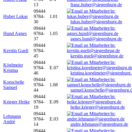
13
franz.huber@siegenburg.de
09444
Huber Lukas
9784-
1.01
30
lukas.huber@siegenburg.de
09444
Hund Agnes
9784-
1.05
37
agnes.hund@siegenburg.de
09444
Kerstin Gueli
9784-
45
kerstin.gueli@siegenbrug.de
09444
Köglmeier
9784-
E.07
Kristina
46
kristina.koeglmeier@siegenburg
09444
Konschelle
9784-
1.08
Samuel
44
samuel.konschelle@siegenburg.
09444
Krieger Heike
9784-
E.09
19
heike.krieger@siegenburg.de
09444
Lehmann
9784-
E.03
André
14
andre.lehmann@siegenburg.de
09444