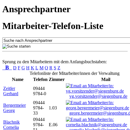
Ansprechpartner
Mitarbeiter-Telefon-Liste
Sprung zu den Mitarbeitern mit dem Anfangsbuchstaben:
B
D
F
G
H
K
L
M
O
R
S
Z
Telefonliste der Mitarbeiter/innen der Verwaltung
Name
Telefon
Zimmer
Mail
Zeitler
09444
Gerhard
9784-0
vg.vorsitzender@siegenburg.de
09444
Bergermeier
9784-
1.03
Georg
33
georg.bergermeier@siegenburg.
09444
Blachnik
9784-
E.06
Cornelia
51
cornelia.blachnik@siegenburg.d