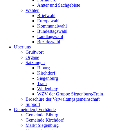
Ämter und Sachgebiete
Wahlen
Briefwahl
Europawahl
Kommunalwahl
Bundestagswahl
Landtagswahl
Bezirkswahl
Über uns
Grußwort
Organe
Satzungen
Biburg
Kirchdorf
Siegenburg
Train
Wildenberg
WZV der Gruppe Siegenburg-Train
Broschüre der Verwaltungsgemeinschaft
Support
Gemeinden | Verbände
Gemeinde Biburg
Gemeinde Kirchdorf
Markt Siegenburg