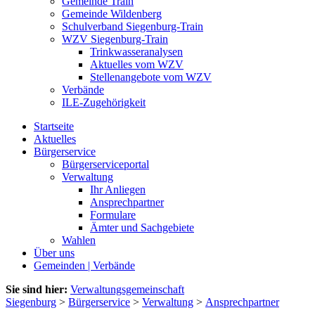
Gemeinde Train
Gemeinde Wildenberg
Schulverband Siegenburg-Train
WZV Siegenburg-Train
Trinkwasseranalysen
Aktuelles vom WZV
Stellenangebote vom WZV
Verbände
ILE-Zugehörigkeit
Startseite
Aktuelles
Bürgerservice
Bürgerserviceportal
Verwaltung
Ihr Anliegen
Ansprechpartner
Formulare
Ämter und Sachgebiete
Wahlen
Über uns
Gemeinden | Verbände
Sie sind hier:
Verwaltungsgemeinschaft
Siegenburg
>
Bürgerservice
>
Verwaltung
>
Ansprechpartner