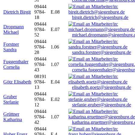
09444
Dietrich Birgit
9784-
E.08
18
birgit.dietrich@siegenburg.de
09444
Dropmann
9784-
E.07
Michael
52
michael.dropmann@siegenburg.
09444
Forstner
9784-
1.06
Sandra
28
sandra.forstner@siegenburg.de
09444
Fuggenthaler
9784-
1.07
Cornelia
43
cornelia.fuggenthaler@siegenbu
08191
Götz Elisabeth
9784-
E.04
13
elisabeth.goetz@siegenburg.de
09444
Gruber
9784-
E.02
Stefanie
12
stefanie.gruber@siegenburg.de
09444
Grüttner
9784-
1.07
Katharina
42
katharina.gruettner@siegenburg.
09444
Huber Franz
9784-
E 4