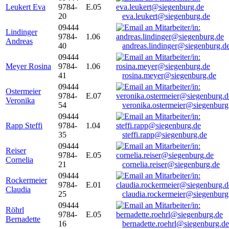
Leukert Eva
9784-
E.05
20
eva.leukert@siegenburg.de
09444
Lindinger
9784-
1.06
Andreas
40
andreas.lindinger@siegenburg.d
09444
Meyer Rosina
9784-
1.06
41
rosina.meyer@siegenburg.de
09444
Ostermeier
9784-
E.07
Veronika
54
veronika.ostermeier@siegenburg
09444
Rapp Steffi
9784-
1.04
35
steffi.rapp@siegenburg.de
09444
Reiser
9784-
E.05
Cornelia
21
cornelia.reiser@siegenburg.de
09444
Rockermeier
9784-
E.01
Claudia
25
claudia.rockermeier@siegenburg
09444
Röhrl
9784-
E.05
Bernadette
16
bernadette.roehrl@siegenburg.de