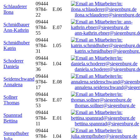
09444
Schlauderer
9784-
E.06
Ilona
22
ilona.schlauderer@siegenburg.d
09444
Schmidbauer
9784-
E.07
Ann-Kathrin
55
ann-kathrin.ebner@siegenburg.d
09444
Schmidhuber
9784-
1.05
Katrin
31
katrin.schmidhuber@siegenburg
09444
Schoderer
9784-
1.04
Daniela
36
daniela.schoderer@siegenburg.d
09444
Seidenschwand
9784-
E.08
Annalena
17
annalena.seidenschwand@siegen
09444
Sollner
9784-
E.07
Thomas
53
thomas.sollner@siegenburg.de
09444
Spannrad
9784-
E.01
Bettina
11
bettina.spannrad@siegenburg.de
09444
Stempfhuber
9784-
1.04
Julia