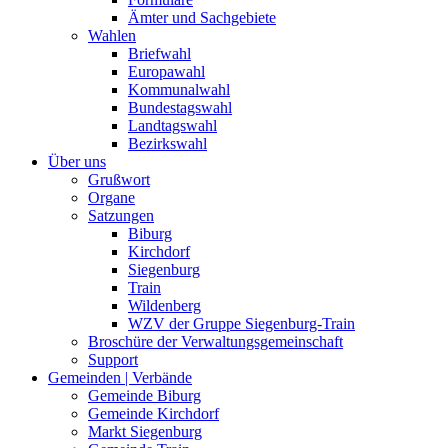
Ämter und Sachgebiete
Wahlen
Briefwahl
Europawahl
Kommunalwahl
Bundestagswahl
Landtagswahl
Bezirkswahl
Über uns
Grußwort
Organe
Satzungen
Biburg
Kirchdorf
Siegenburg
Train
Wildenberg
WZV der Gruppe Siegenburg-Train
Broschüre der Verwaltungsgemeinschaft
Support
Gemeinden | Verbände
Gemeinde Biburg
Gemeinde Kirchdorf
Markt Siegenburg