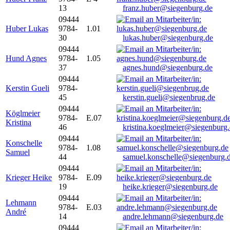
13
franz.huber@siegenburg.de
09444
Huber Lukas
9784-
1.01
30
lukas.huber@siegenburg.de
09444
Hund Agnes
9784-
1.05
37
agnes.hund@siegenburg.de
09444
Kerstin Gueli
9784-
45
kerstin.gueli@siegenbrug.de
09444
Köglmeier
9784-
E.07
Kristina
46
kristina.koeglmeier@siegenburg
09444
Konschelle
9784-
1.08
Samuel
44
samuel.konschelle@siegenburg.
09444
Krieger Heike
9784-
E.09
19
heike.krieger@siegenburg.de
09444
Lehmann
9784-
E.03
André
14
andre.lehmann@siegenburg.de
09444