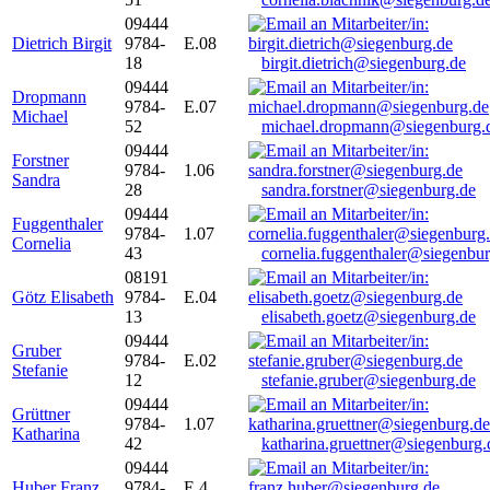
09444
Dietrich Birgit
9784-
E.08
18
birgit.dietrich@siegenburg.de
09444
Dropmann
9784-
E.07
Michael
52
michael.dropmann@siegenburg.
09444
Forstner
9784-
1.06
Sandra
28
sandra.forstner@siegenburg.de
09444
Fuggenthaler
9784-
1.07
Cornelia
43
cornelia.fuggenthaler@siegenbu
08191
Götz Elisabeth
9784-
E.04
13
elisabeth.goetz@siegenburg.de
09444
Gruber
9784-
E.02
Stefanie
12
stefanie.gruber@siegenburg.de
09444
Grüttner
9784-
1.07
Katharina
42
katharina.gruettner@siegenburg.
09444
Huber Franz
9784-
E 4