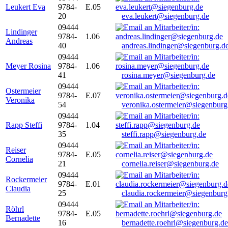
Leukert Eva
9784-
E.05
20
eva.leukert@siegenburg.de
09444
Lindinger
9784-
1.06
Andreas
40
andreas.lindinger@siegenburg.d
09444
Meyer Rosina
9784-
1.06
41
rosina.meyer@siegenburg.de
09444
Ostermeier
9784-
E.07
Veronika
54
veronika.ostermeier@siegenburg
09444
Rapp Steffi
9784-
1.04
35
steffi.rapp@siegenburg.de
09444
Reiser
9784-
E.05
Cornelia
21
cornelia.reiser@siegenburg.de
09444
Rockermeier
9784-
E.01
Claudia
25
claudia.rockermeier@siegenburg
09444
Röhrl
9784-
E.05
Bernadette
16
bernadette.roehrl@siegenburg.de