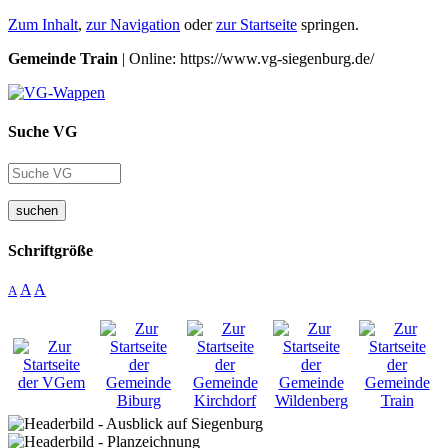
Zum Inhalt
,
zur Navigation
oder
zur Startseite
springen.
Gemeinde Train
| Online: https://www.vg-siegenburg.de/
Suche VG
suchen
Schriftgröße
A
A
A