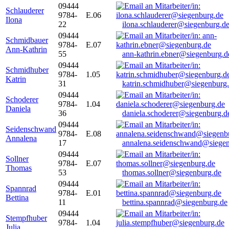
09444
Schlauderer
9784-
E.06
Ilona
22
ilona.schlauderer@siegenburg.d
09444
Schmidbauer
9784-
E.07
Ann-Kathrin
55
ann-kathrin.ebner@siegenburg.d
09444
Schmidhuber
9784-
1.05
Katrin
31
katrin.schmidhuber@siegenburg
09444
Schoderer
9784-
1.04
Daniela
36
daniela.schoderer@siegenburg.d
09444
Seidenschwand
9784-
E.08
Annalena
17
annalena.seidenschwand@siegen
09444
Sollner
9784-
E.07
Thomas
53
thomas.sollner@siegenburg.de
09444
Spannrad
9784-
E.01
Bettina
11
bettina.spannrad@siegenburg.de
09444
Stempfhuber
9784-
1.04
Julia