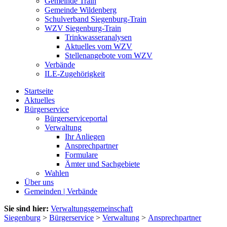
Gemeinde Train
Gemeinde Wildenberg
Schulverband Siegenburg-Train
WZV Siegenburg-Train
Trinkwasseranalysen
Aktuelles vom WZV
Stellenangebote vom WZV
Verbände
ILE-Zugehörigkeit
Startseite
Aktuelles
Bürgerservice
Bürgerserviceportal
Verwaltung
Ihr Anliegen
Ansprechpartner
Formulare
Ämter und Sachgebiete
Wahlen
Über uns
Gemeinden | Verbände
Sie sind hier:
Verwaltungsgemeinschaft
Siegenburg
>
Bürgerservice
>
Verwaltung
>
Ansprechpartner