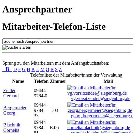
Ansprechpartner
Mitarbeiter-Telefon-Liste
Sprung zu den Mitarbeitern mit dem Anfangsbuchstaben:
B
D
F
G
H
K
L
M
O
R
S
Z
Telefonliste der Mitarbeiter/innen der Verwaltung
Name
Telefon
Zimmer
Mail
Zeitler
09444
Gerhard
9784-0
vg.vorsitzender@siegenburg.de
09444
Bergermeier
9784-
1.03
Georg
33
georg.bergermeier@siegenburg.
09444
Blachnik
9784-
E.06
Cornelia
51
cornelia.blachnik@siegenburg.d