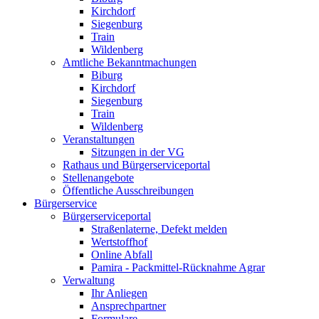
Kirchdorf
Siegenburg
Train
Wildenberg
Amtliche Bekanntmachungen
Biburg
Kirchdorf
Siegenburg
Train
Wildenberg
Veranstaltungen
Sitzungen in der VG
Rathaus und Bürgerserviceportal
Stellenangebote
Öffentliche Ausschreibungen
Bürgerservice
Bürgerserviceportal
Straßenlaterne, Defekt melden
Wertstoffhof
Online Abfall
Pamira - Packmittel-Rücknahme Agrar
Verwaltung
Ihr Anliegen
Ansprechpartner
Formulare