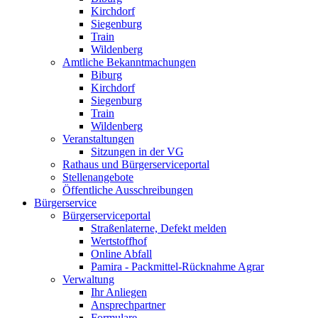
Kirchdorf
Siegenburg
Train
Wildenberg
Amtliche Bekanntmachungen
Biburg
Kirchdorf
Siegenburg
Train
Wildenberg
Veranstaltungen
Sitzungen in der VG
Rathaus und Bürgerserviceportal
Stellenangebote
Öffentliche Ausschreibungen
Bürgerservice
Bürgerserviceportal
Straßenlaterne, Defekt melden
Wertstoffhof
Online Abfall
Pamira - Packmittel-Rücknahme Agrar
Verwaltung
Ihr Anliegen
Ansprechpartner
Formulare