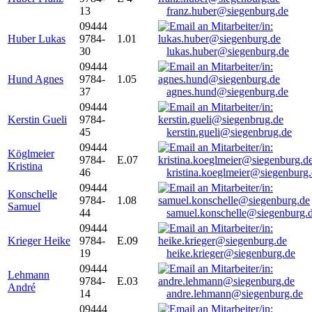
13
franz.huber@siegenburg.de
09444
Huber Lukas
9784-
1.01
30
lukas.huber@siegenburg.de
09444
Hund Agnes
9784-
1.05
37
agnes.hund@siegenburg.de
09444
Kerstin Gueli
9784-
45
kerstin.gueli@siegenbrug.de
09444
Köglmeier
9784-
E.07
Kristina
46
kristina.koeglmeier@siegenburg
09444
Konschelle
9784-
1.08
Samuel
44
samuel.konschelle@siegenburg.
09444
Krieger Heike
9784-
E.09
19
heike.krieger@siegenburg.de
09444
Lehmann
9784-
E.03
André
14
andre.lehmann@siegenburg.de
09444