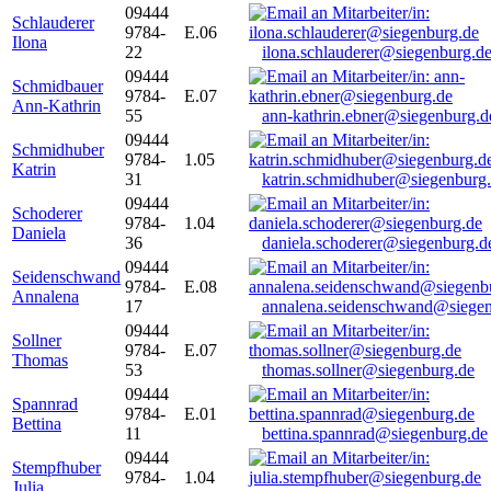
09444
Schlauderer
9784-
E.06
Ilona
22
ilona.schlauderer@siegenburg.d
09444
Schmidbauer
9784-
E.07
Ann-Kathrin
55
ann-kathrin.ebner@siegenburg.d
09444
Schmidhuber
9784-
1.05
Katrin
31
katrin.schmidhuber@siegenburg
09444
Schoderer
9784-
1.04
Daniela
36
daniela.schoderer@siegenburg.d
09444
Seidenschwand
9784-
E.08
Annalena
17
annalena.seidenschwand@siegen
09444
Sollner
9784-
E.07
Thomas
53
thomas.sollner@siegenburg.de
09444
Spannrad
9784-
E.01
Bettina
11
bettina.spannrad@siegenburg.de
09444
Stempfhuber
9784-
1.04
Julia