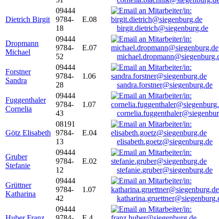
09444
Dietrich Birgit
9784-
E.08
18
birgit.dietrich@siegenburg.de
09444
Dropmann
9784-
E.07
Michael
52
michael.dropmann@siegenburg.
09444
Forstner
9784-
1.06
Sandra
28
sandra.forstner@siegenburg.de
09444
Fuggenthaler
9784-
1.07
Cornelia
43
cornelia.fuggenthaler@siegenbu
08191
Götz Elisabeth
9784-
E.04
13
elisabeth.goetz@siegenburg.de
09444
Gruber
9784-
E.02
Stefanie
12
stefanie.gruber@siegenburg.de
09444
Grüttner
9784-
1.07
Katharina
42
katharina.gruettner@siegenburg.
09444
Huber Franz
9784-
E 4