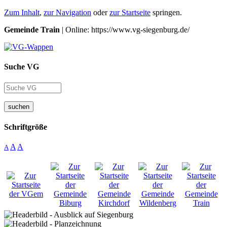
Zum Inhalt
,
zur Navigation
oder
zur Startseite
springen.
Gemeinde Train
| Online: https://www.vg-siegenburg.de/
Suche VG
suchen
Schriftgröße
A
A
A