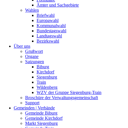
Ämter und Sachgebiete
Wahlen
Briefwahl
Europawahl
Kommunalwahl
Bundestagswahl
Landtagswahl
Bezirkswahl
Über uns
Grußwort
Organe
Satzungen
Biburg
Kirchdorf
Siegenburg
Train
Wildenberg
WZV der Gruppe Siegenburg-Train
Broschüre der Verwaltungsgemeinschaft
Support
Gemeinden | Verbände
Gemeinde Biburg
Gemeinde Kirchdorf
Markt Siegenburg