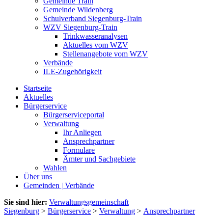
Gemeinde Train
Gemeinde Wildenberg
Schulverband Siegenburg-Train
WZV Siegenburg-Train
Trinkwasseranalysen
Aktuelles vom WZV
Stellenangebote vom WZV
Verbände
ILE-Zugehörigkeit
Startseite
Aktuelles
Bürgerservice
Bürgerserviceportal
Verwaltung
Ihr Anliegen
Ansprechpartner
Formulare
Ämter und Sachgebiete
Wahlen
Über uns
Gemeinden | Verbände
Sie sind hier:
Verwaltungsgemeinschaft
Siegenburg
>
Bürgerservice
>
Verwaltung
>
Ansprechpartner