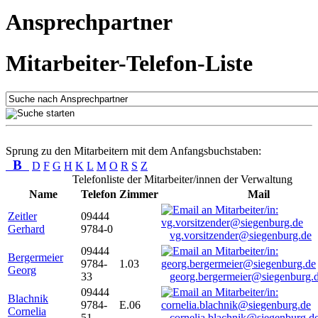
Ansprechpartner
Mitarbeiter-Telefon-Liste
Sprung zu den Mitarbeitern mit dem Anfangsbuchstaben:
B
D
F
G
H
K
L
M
O
R
S
Z
Telefonliste der Mitarbeiter/innen der Verwaltung
Name
Telefon
Zimmer
Mail
Zeitler
09444
Gerhard
9784-0
vg.vorsitzender@siegenburg.de
09444
Bergermeier
9784-
1.03
Georg
33
georg.bergermeier@siegenburg.
09444
Blachnik
9784-
E.06
Cornelia
51
cornelia.blachnik@siegenburg.d