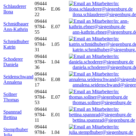
09444
Schlauderer
9784-
E.06
Ilona
22
ilona.schlauderer@siegenburg.d
09444
Schmidbauer
9784-
E.07
Ann-Kathrin
55
ann-kathrin.ebner@siegenburg.d
09444
Schmidhuber
9784-
1.05
Katrin
31
katrin.schmidhuber@siegenburg
09444
Schoderer
9784-
1.04
Daniela
36
daniela.schoderer@siegenburg.d
09444
Seidenschwand
9784-
E.08
Annalena
17
annalena.seidenschwand@siegen
09444
Sollner
9784-
E.07
Thomas
53
thomas.sollner@siegenburg.de
09444
Spannrad
9784-
E.01
Bettina
11
bettina.spannrad@siegenburg.de
09444
Stempfhuber
9784-
1.04
Julia