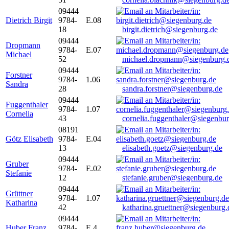
09444
Dietrich Birgit
9784-
E.08
18
birgit.dietrich@siegenburg.de
09444
Dropmann
9784-
E.07
Michael
52
michael.dropmann@siegenburg.
09444
Forstner
9784-
1.06
Sandra
28
sandra.forstner@siegenburg.de
09444
Fuggenthaler
9784-
1.07
Cornelia
43
cornelia.fuggenthaler@siegenbu
08191
Götz Elisabeth
9784-
E.04
13
elisabeth.goetz@siegenburg.de
09444
Gruber
9784-
E.02
Stefanie
12
stefanie.gruber@siegenburg.de
09444
Grüttner
9784-
1.07
Katharina
42
katharina.gruettner@siegenburg.
09444
Huber Franz
9784-
E 4