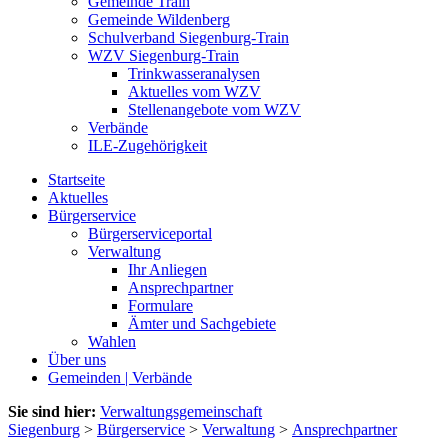
Gemeinde Train
Gemeinde Wildenberg
Schulverband Siegenburg-Train
WZV Siegenburg-Train
Trinkwasseranalysen
Aktuelles vom WZV
Stellenangebote vom WZV
Verbände
ILE-Zugehörigkeit
Startseite
Aktuelles
Bürgerservice
Bürgerserviceportal
Verwaltung
Ihr Anliegen
Ansprechpartner
Formulare
Ämter und Sachgebiete
Wahlen
Über uns
Gemeinden | Verbände
Sie sind hier:
Verwaltungsgemeinschaft
Siegenburg
>
Bürgerservice
>
Verwaltung
>
Ansprechpartner