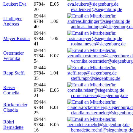
Leukert Eva
9784-
E.05
20
eva.leukert@siegenburg.de
09444
Lindinger
9784-
1.06
Andreas
40
andreas.lindinger@siegenburg.d
09444
Meyer Rosina
9784-
1.06
41
rosina.meyer@siegenburg.de
09444
Ostermeier
9784-
E.07
Veronika
54
veronika.ostermeier@siegenburg
09444
Rapp Steffi
9784-
1.04
35
steffi.rapp@siegenburg.de
09444
Reiser
9784-
E.05
Cornelia
21
cornelia.reiser@siegenburg.de
09444
Rockermeier
9784-
E.01
Claudia
25
claudia.rockermeier@siegenburg
09444
Röhrl
9784-
E.05
Bernadette
16
bernadette.roehrl@siegenburg.de