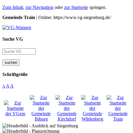
Zum Inhalt
,
zur Navigation
oder
zur Startseite
springen.
Gemeinde Train
| Online: https://www.vg-siegenburg.de/
Suche VG
suchen
Schriftgröße
A
A
A