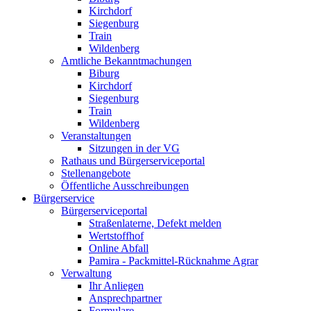
Kirchdorf
Siegenburg
Train
Wildenberg
Amtliche Bekanntmachungen
Biburg
Kirchdorf
Siegenburg
Train
Wildenberg
Veranstaltungen
Sitzungen in der VG
Rathaus und Bürgerserviceportal
Stellenangebote
Öffentliche Ausschreibungen
Bürgerservice
Bürgerserviceportal
Straßenlaterne, Defekt melden
Wertstoffhof
Online Abfall
Pamira - Packmittel-Rücknahme Agrar
Verwaltung
Ihr Anliegen
Ansprechpartner
Formulare