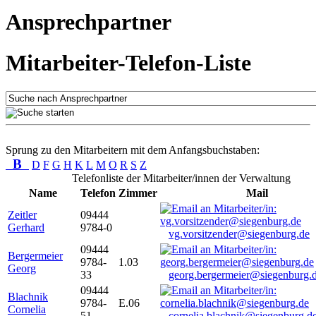
Ansprechpartner
Mitarbeiter-Telefon-Liste
Sprung zu den Mitarbeitern mit dem Anfangsbuchstaben:
B
D
F
G
H
K
L
M
O
R
S
Z
Telefonliste der Mitarbeiter/innen der Verwaltung
Name
Telefon
Zimmer
Mail
Zeitler
09444
Gerhard
9784-0
vg.vorsitzender@siegenburg.de
09444
Bergermeier
9784-
1.03
Georg
33
georg.bergermeier@siegenburg.
09444
Blachnik
9784-
E.06
Cornelia
51
cornelia.blachnik@siegenburg.d