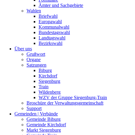
Ämter und Sachgebiete
Wahlen
Briefwahl
Europawahl
Kommunalwahl
Bundestagswahl
Landtagswahl
Bezirkswahl
Über uns
Grußwort
Organe
Satzungen
Biburg
Kirchdorf
Siegenburg
Train
Wildenberg
WZV der Gruppe Siegenburg-Train
Broschüre der Verwaltungsgemeinschaft
Support
Gemeinden | Verbände
Gemeinde Biburg
Gemeinde Kirchdorf
Markt Siegenburg