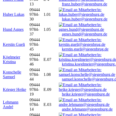
13
franz.huber@siegenburg.de
09444
Huber Lukas
9784-
1.01
30
lukas.huber@siegenburg.de
09444
Hund Agnes
9784-
1.05
37
agnes.hund@siegenburg.de
09444
Kerstin Gueli
9784-
45
kerstin.gueli@siegenbrug.de
09444
Köglmeier
9784-
E.07
Kristina
46
kristina.koeglmeier@siegenburg
09444
Konschelle
9784-
1.08
Samuel
44
samuel.konschelle@siegenburg.
09444
Krieger Heike
9784-
E.09
19
heike.krieger@siegenburg.de
09444
Lehmann
9784-
E.03
André
14
andre.lehmann@siegenburg.de
09444