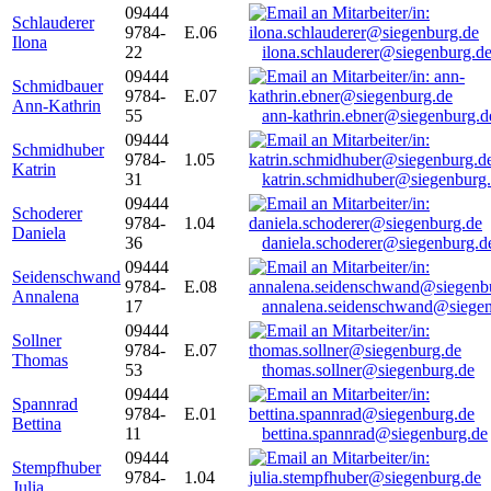
09444
Schlauderer
9784-
E.06
Ilona
22
ilona.schlauderer@siegenburg.d
09444
Schmidbauer
9784-
E.07
Ann-Kathrin
55
ann-kathrin.ebner@siegenburg.d
09444
Schmidhuber
9784-
1.05
Katrin
31
katrin.schmidhuber@siegenburg
09444
Schoderer
9784-
1.04
Daniela
36
daniela.schoderer@siegenburg.d
09444
Seidenschwand
9784-
E.08
Annalena
17
annalena.seidenschwand@siegen
09444
Sollner
9784-
E.07
Thomas
53
thomas.sollner@siegenburg.de
09444
Spannrad
9784-
E.01
Bettina
11
bettina.spannrad@siegenburg.de
09444
Stempfhuber
9784-
1.04
Julia