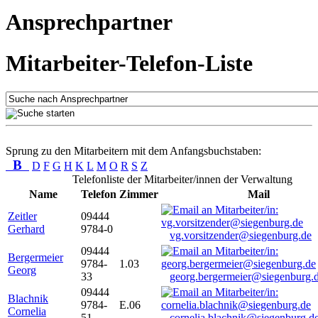
Ansprechpartner
Mitarbeiter-Telefon-Liste
Sprung zu den Mitarbeitern mit dem Anfangsbuchstaben:
B
D
F
G
H
K
L
M
O
R
S
Z
Telefonliste der Mitarbeiter/innen der Verwaltung
Name
Telefon
Zimmer
Mail
Zeitler
09444
Gerhard
9784-0
vg.vorsitzender@siegenburg.de
09444
Bergermeier
9784-
1.03
Georg
33
georg.bergermeier@siegenburg.
09444
Blachnik
9784-
E.06
Cornelia
51
cornelia.blachnik@siegenburg.d