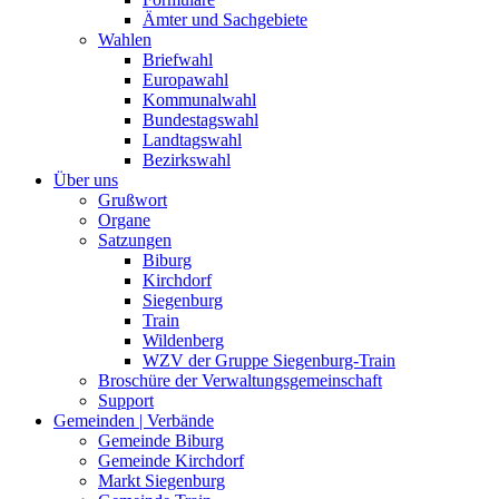
Ämter und Sachgebiete
Wahlen
Briefwahl
Europawahl
Kommunalwahl
Bundestagswahl
Landtagswahl
Bezirkswahl
Über uns
Grußwort
Organe
Satzungen
Biburg
Kirchdorf
Siegenburg
Train
Wildenberg
WZV der Gruppe Siegenburg-Train
Broschüre der Verwaltungsgemeinschaft
Support
Gemeinden | Verbände
Gemeinde Biburg
Gemeinde Kirchdorf
Markt Siegenburg