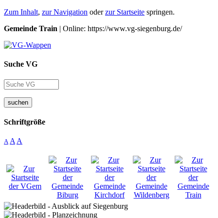
Zum Inhalt
,
zur Navigation
oder
zur Startseite
springen.
Gemeinde Train
| Online: https://www.vg-siegenburg.de/
Suche VG
suchen
Schriftgröße
A
A
A