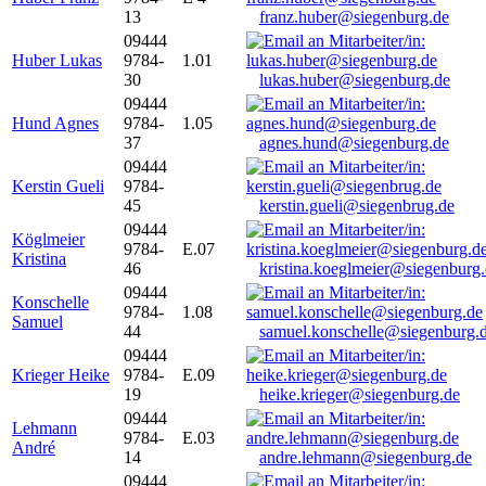
13
franz.huber@siegenburg.de
09444
Huber Lukas
9784-
1.01
30
lukas.huber@siegenburg.de
09444
Hund Agnes
9784-
1.05
37
agnes.hund@siegenburg.de
09444
Kerstin Gueli
9784-
45
kerstin.gueli@siegenbrug.de
09444
Köglmeier
9784-
E.07
Kristina
46
kristina.koeglmeier@siegenburg
09444
Konschelle
9784-
1.08
Samuel
44
samuel.konschelle@siegenburg.
09444
Krieger Heike
9784-
E.09
19
heike.krieger@siegenburg.de
09444
Lehmann
9784-
E.03
André
14
andre.lehmann@siegenburg.de
09444