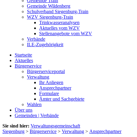
Gemeinde Train
Gemeinde Wildenberg
Schulverband Siegenburg-Train
WZV Siegenburg-Train
Trinkwasseranalysen
Aktuelles vom WZV
Stellenangebote vom WZV
Verbände
ILE-Zugehörigkeit
Startseite
Aktuelles
Bürgerservice
Bürgerserviceportal
Verwaltung
Ihr Anliegen
Ansprechpartner
Formulare
Ämter und Sachgebiete
Wahlen
Über uns
Gemeinden | Verbände
Sie sind hier:
Verwaltungsgemeinschaft
Siegenburg
>
Bürgerservice
>
Verwaltung
>
Ansprechpartner