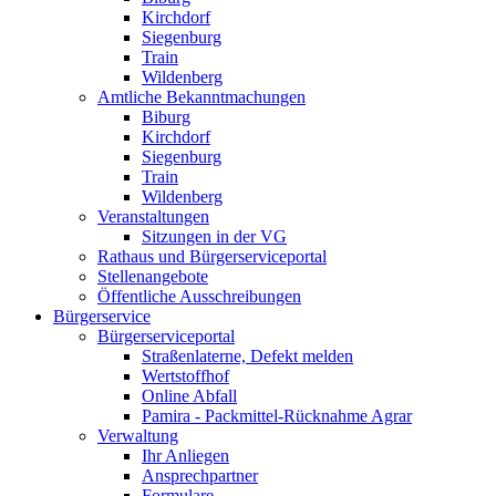
Kirchdorf
Siegenburg
Train
Wildenberg
Amtliche Bekanntmachungen
Biburg
Kirchdorf
Siegenburg
Train
Wildenberg
Veranstaltungen
Sitzungen in der VG
Rathaus und Bürgerserviceportal
Stellenangebote
Öffentliche Ausschreibungen
Bürgerservice
Bürgerserviceportal
Straßenlaterne, Defekt melden
Wertstoffhof
Online Abfall
Pamira - Packmittel-Rücknahme Agrar
Verwaltung
Ihr Anliegen
Ansprechpartner
Formulare