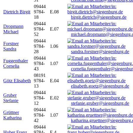
09444
Dietrich Birgit
9784-
E.08
18
birgit.dietrich@siegenburg.de
09444
Dropmann
9784-
E.07
Michael
52
michael.dropmann@siegenburg.
09444
Forstner
9784-
1.06
Sandra
28
sandra.forstner@siegenburg.de
09444
Fuggenthaler
9784-
1.07
Cornelia
43
cornelia.fuggenthaler@siegenbu
08191
Götz Elisabeth
9784-
E.04
13
elisabeth.goetz@siegenburg.de
09444
Gruber
9784-
E.02
Stefanie
12
stefanie.gruber@siegenburg.de
09444
Grüttner
9784-
1.07
Katharina
42
katharina.gruettner@siegenburg.
09444
Huber Franz
9784-
E 4