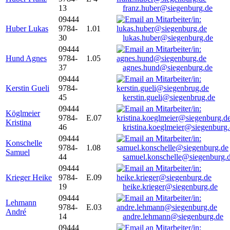
13
franz.huber@siegenburg.de
09444
Huber Lukas
9784-
1.01
30
lukas.huber@siegenburg.de
09444
Hund Agnes
9784-
1.05
37
agnes.hund@siegenburg.de
09444
Kerstin Gueli
9784-
45
kerstin.gueli@siegenbrug.de
09444
Köglmeier
9784-
E.07
Kristina
46
kristina.koeglmeier@siegenburg
09444
Konschelle
9784-
1.08
Samuel
44
samuel.konschelle@siegenburg.
09444
Krieger Heike
9784-
E.09
19
heike.krieger@siegenburg.de
09444
Lehmann
9784-
E.03
André
14
andre.lehmann@siegenburg.de
09444