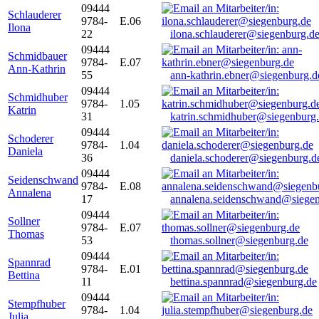
09444
Schlauderer
9784-
E.06
Ilona
22
ilona.schlauderer@siegenburg.d
09444
Schmidbauer
9784-
E.07
Ann-Kathrin
55
ann-kathrin.ebner@siegenburg.d
09444
Schmidhuber
9784-
1.05
Katrin
31
katrin.schmidhuber@siegenburg
09444
Schoderer
9784-
1.04
Daniela
36
daniela.schoderer@siegenburg.d
09444
Seidenschwand
9784-
E.08
Annalena
17
annalena.seidenschwand@siegen
09444
Sollner
9784-
E.07
Thomas
53
thomas.sollner@siegenburg.de
09444
Spannrad
9784-
E.01
Bettina
11
bettina.spannrad@siegenburg.de
09444
Stempfhuber
9784-
1.04
Julia