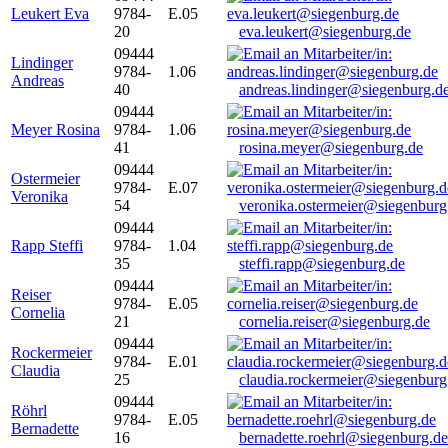
Leukert Eva
9784-
E.05
20
eva.leukert@siegenburg.de
09444
Lindinger
9784-
1.06
Andreas
40
andreas.lindinger@siegenburg.d
09444
Meyer Rosina
9784-
1.06
41
rosina.meyer@siegenburg.de
09444
Ostermeier
9784-
E.07
Veronika
54
veronika.ostermeier@siegenburg
09444
Rapp Steffi
9784-
1.04
35
steffi.rapp@siegenburg.de
09444
Reiser
9784-
E.05
Cornelia
21
cornelia.reiser@siegenburg.de
09444
Rockermeier
9784-
E.01
Claudia
25
claudia.rockermeier@siegenburg
09444
Röhrl
9784-
E.05
Bernadette
16
bernadette.roehrl@siegenburg.de