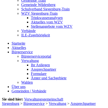
Gemeinde Train
Gemeinde Wildenberg
Schulverband Siegenburg-Train
WZV Siegenburg-Train
Trinkwasseranalysen
Aktuelles vom WZV
Stellenangebote vom WZV
Verbände
ILE-Zugehörigkeit
Startseite
Aktuelles
Bürgerservice
Bürgerserviceportal
Verwaltung
Ihr Anliegen
Ansprechpartner
Formulare
Ämter und Sachgebiete
Wahlen
Über uns
Gemeinden | Verbände
Sie sind hier:
Verwaltungsgemeinschaft
Siegenburg
>
Bürgerservice
>
Verwaltung
>
Ansprechpartner