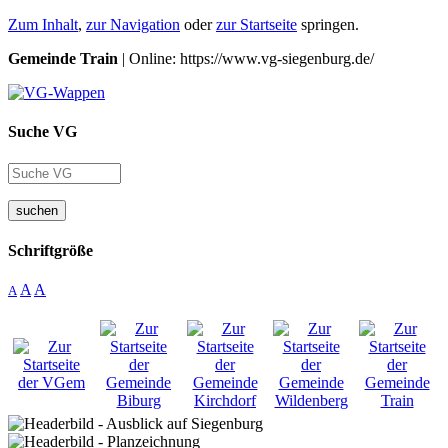
Zum Inhalt
,
zur Navigation
oder
zur Startseite
springen.
Gemeinde Train
| Online: https://www.vg-siegenburg.de/
Suche VG
suchen
Schriftgröße
A
A
A