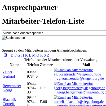
Ansprechpartner
Mitarbeiter-Telefon-Liste
Sprung zu den Mitarbeitern mit dem Anfangsbuchstaben:
B
D
F
G
H
K
L
M
O
R
S
Z
Telefonliste der Mitarbeiter/innen der Verwaltung
Name
Telefon
Zimmer
Mail
Zeitler
09444
Gerhard
9784-0
vg.vorsitzender@siegenburg.de
09444
Bergermeier
9784-
1.03
Georg
33
georg.bergermeier@siegenburg.
09444
Blachnik
9784-
E.06
Cornelia
51
cornelia.blachnik@siegenburg.d