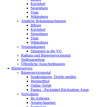
Kirchdorf
Siegenburg
Train
Wildenberg
Amtliche Bekanntmachungen
Biburg
Kirchdorf
Siegenburg
Train
Wildenberg
Veranstaltungen
Sitzungen in der VG
Rathaus und Bürgerserviceportal
Stellenangebote
Öffentliche Ausschreibungen
Bürgerservice
Bürgerserviceportal
Straßenlaterne, Defekt melden
Wertstoffhof
Online Abfall
Pamira - Packmittel-Rücknahme Agrar
Verwaltung
Ihr Anliegen
Ansprechpartner
Formulare