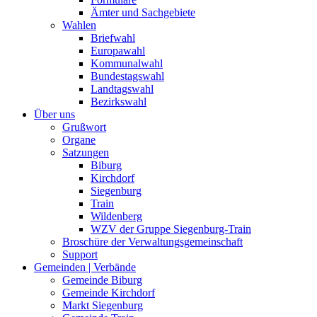
Ämter und Sachgebiete
Wahlen
Briefwahl
Europawahl
Kommunalwahl
Bundestagswahl
Landtagswahl
Bezirkswahl
Über uns
Grußwort
Organe
Satzungen
Biburg
Kirchdorf
Siegenburg
Train
Wildenberg
WZV der Gruppe Siegenburg-Train
Broschüre der Verwaltungsgemeinschaft
Support
Gemeinden | Verbände
Gemeinde Biburg
Gemeinde Kirchdorf
Markt Siegenburg