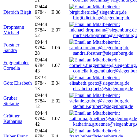
09444
Dietrich Birgit
9784-
E.08
18
birgit.dietrich@siegenburg.de
09444
Dropmann
9784-
E.07
Michael
52
michael.dropmann@siegenburg.
09444
Forstner
9784-
1.06
Sandra
28
sandra.forstner@siegenburg.de
09444
Fuggenthaler
9784-
1.07
Cornelia
43
cornelia.fuggenthaler@siegenbu
08191
Götz Elisabeth
9784-
E.04
13
elisabeth.goetz@siegenburg.de
09444
Gruber
9784-
E.02
Stefanie
12
stefanie.gruber@siegenburg.de
09444
Grüttner
9784-
1.07
Katharina
42
katharina.gruettner@siegenburg.
09444
Huber Franz
9784-
E 4