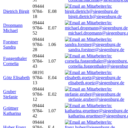
09444
Dietrich Birgit
9784-
E.08
18
birgit.dietrich@siegenburg.de
09444
Dropmann
9784-
E.07
Michael
52
michael.dropmann@siegenburg.
09444
Forstner
9784-
1.06
Sandra
28
sandra.forstner@siegenburg.de
09444
Fuggenthaler
9784-
1.07
Cornelia
43
cornelia.fuggenthaler@siegenbu
08191
Götz Elisabeth
9784-
E.04
13
elisabeth.goetz@siegenburg.de
09444
Gruber
9784-
E.02
Stefanie
12
stefanie.gruber@siegenburg.de
09444
Grüttner
9784-
1.07
Katharina
42
katharina.gruettner@siegenburg.
09444
Huber Franz
9784-
E 4