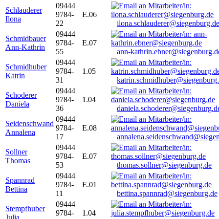
09444
Schlauderer
9784-
E.06
Ilona
22
ilona.schlauderer@siegenburg.d
09444
Schmidbauer
9784-
E.07
Ann-Kathrin
55
ann-kathrin.ebner@siegenburg.d
09444
Schmidhuber
9784-
1.05
Katrin
31
katrin.schmidhuber@siegenburg
09444
Schoderer
9784-
1.04
Daniela
36
daniela.schoderer@siegenburg.d
09444
Seidenschwand
9784-
E.08
Annalena
17
annalena.seidenschwand@siegen
09444
Sollner
9784-
E.07
Thomas
53
thomas.sollner@siegenburg.de
09444
Spannrad
9784-
E.01
Bettina
11
bettina.spannrad@siegenburg.de
09444
Stempfhuber
9784-
1.04
Julia