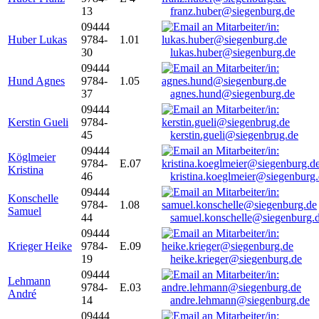
13
franz.huber@siegenburg.de
09444
Huber Lukas
9784-
1.01
30
lukas.huber@siegenburg.de
09444
Hund Agnes
9784-
1.05
37
agnes.hund@siegenburg.de
09444
Kerstin Gueli
9784-
45
kerstin.gueli@siegenbrug.de
09444
Köglmeier
9784-
E.07
Kristina
46
kristina.koeglmeier@siegenburg
09444
Konschelle
9784-
1.08
Samuel
44
samuel.konschelle@siegenburg.
09444
Krieger Heike
9784-
E.09
19
heike.krieger@siegenburg.de
09444
Lehmann
9784-
E.03
André
14
andre.lehmann@siegenburg.de
09444