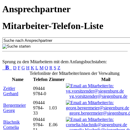
Ansprechpartner
Mitarbeiter-Telefon-Liste
Sprung zu den Mitarbeitern mit dem Anfangsbuchstaben:
B
D
F
G
H
K
L
M
O
R
S
Z
Telefonliste der Mitarbeiter/innen der Verwaltung
Name
Telefon
Zimmer
Mail
Zeitler
09444
Gerhard
9784-0
vg.vorsitzender@siegenburg.de
09444
Bergermeier
9784-
1.03
Georg
33
georg.bergermeier@siegenburg.
09444
Blachnik
9784-
E.06
Cornelia
51
cornelia.blachnik@siegenburg.d