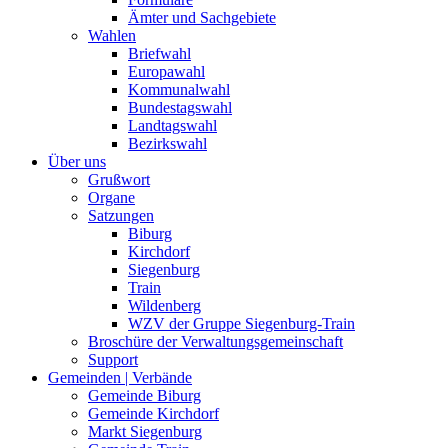
Ämter und Sachgebiete
Wahlen
Briefwahl
Europawahl
Kommunalwahl
Bundestagswahl
Landtagswahl
Bezirkswahl
Über uns
Grußwort
Organe
Satzungen
Biburg
Kirchdorf
Siegenburg
Train
Wildenberg
WZV der Gruppe Siegenburg-Train
Broschüre der Verwaltungsgemeinschaft
Support
Gemeinden | Verbände
Gemeinde Biburg
Gemeinde Kirchdorf
Markt Siegenburg