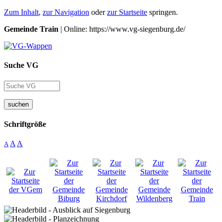
Zum Inhalt
,
zur Navigation
oder
zur Startseite
springen.
Gemeinde Train
| Online: https://www.vg-siegenburg.de/
Suche VG
suchen
Schriftgröße
A
A
A