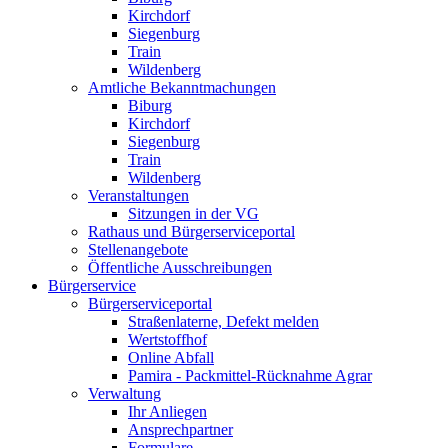
Kirchdorf
Siegenburg
Train
Wildenberg
Amtliche Bekanntmachungen
Biburg
Kirchdorf
Siegenburg
Train
Wildenberg
Veranstaltungen
Sitzungen in der VG
Rathaus und Bürgerserviceportal
Stellenangebote
Öffentliche Ausschreibungen
Bürgerservice
Bürgerserviceportal
Straßenlaterne, Defekt melden
Wertstoffhof
Online Abfall
Pamira - Packmittel-Rücknahme Agrar
Verwaltung
Ihr Anliegen
Ansprechpartner
Formulare