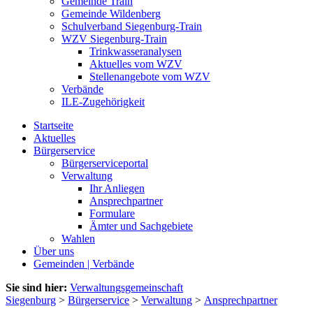
Gemeinde Train
Gemeinde Wildenberg
Schulverband Siegenburg-Train
WZV Siegenburg-Train
Trinkwasseranalysen
Aktuelles vom WZV
Stellenangebote vom WZV
Verbände
ILE-Zugehörigkeit
Startseite
Aktuelles
Bürgerservice
Bürgerserviceportal
Verwaltung
Ihr Anliegen
Ansprechpartner
Formulare
Ämter und Sachgebiete
Wahlen
Über uns
Gemeinden | Verbände
Sie sind hier:
Verwaltungsgemeinschaft
Siegenburg
>
Bürgerservice
>
Verwaltung
>
Ansprechpartner