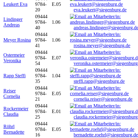
Leukert Eva
9784-
E.05
20
eva.leukert@siegenburg.de
09444
Lindinger
9784-
1.06
Andreas
40
andreas.lindinger@siegenburg.d
09444
Meyer Rosina
9784-
1.06
41
rosina.meyer@siegenburg.de
09444
Ostermeier
9784-
E.07
Veronika
54
veronika.ostermeier@siegenburg
09444
Rapp Steffi
9784-
1.04
35
steffi.rapp@siegenburg.de
09444
Reiser
9784-
E.05
Cornelia
21
cornelia.reiser@siegenburg.de
09444
Rockermeier
9784-
E.01
Claudia
25
claudia.rockermeier@siegenburg
09444
Röhrl
9784-
E.05
Bernadette
16
bernadette.roehrl@siegenburg.de