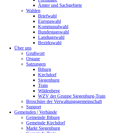
Ämter und Sachgebiete
Wahlen
Briefwahl
Europawahl
Kommunalwahl
Bundestagswahl
Landtagswahl
Bezirkswahl
Über uns
Grußwort
Organe
Satzungen
Biburg
Kirchdorf
Siegenburg
Train
Wildenberg
WZV der Gruppe Siegenburg-Train
Broschüre der Verwaltungsgemeinschaft
Support
Gemeinden | Verbände
Gemeinde Biburg
Gemeinde Kirchdorf
Markt Siegenburg