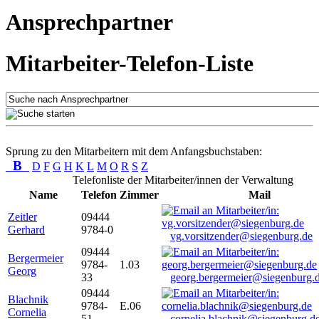
Ansprechpartner
Mitarbeiter-Telefon-Liste
Sprung zu den Mitarbeitern mit dem Anfangsbuchstaben:
B
D
F
G
H
K
L
M
O
R
S
Z
Telefonliste der Mitarbeiter/innen der Verwaltung
Name
Telefon
Zimmer
Mail
Zeitler
09444
Gerhard
9784-0
vg.vorsitzender@siegenburg.de
09444
Bergermeier
9784-
1.03
Georg
33
georg.bergermeier@siegenburg.
09444
Blachnik
9784-
E.06
Cornelia
51
cornelia.blachnik@siegenburg.d