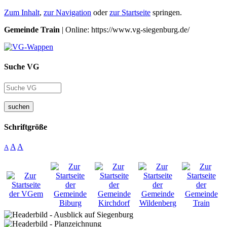
Zum Inhalt
,
zur Navigation
oder
zur Startseite
springen.
Gemeinde Train
| Online: https://www.vg-siegenburg.de/
Suche VG
suchen
Schriftgröße
A
A
A