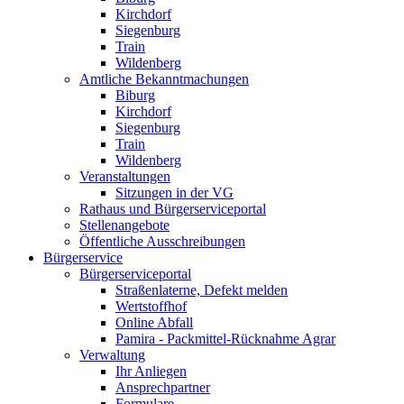
Kirchdorf
Siegenburg
Train
Wildenberg
Amtliche Bekanntmachungen
Biburg
Kirchdorf
Siegenburg
Train
Wildenberg
Veranstaltungen
Sitzungen in der VG
Rathaus und Bürgerserviceportal
Stellenangebote
Öffentliche Ausschreibungen
Bürgerservice
Bürgerserviceportal
Straßenlaterne, Defekt melden
Wertstoffhof
Online Abfall
Pamira - Packmittel-Rücknahme Agrar
Verwaltung
Ihr Anliegen
Ansprechpartner
Formulare