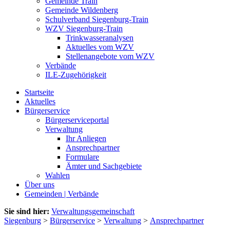
Gemeinde Train
Gemeinde Wildenberg
Schulverband Siegenburg-Train
WZV Siegenburg-Train
Trinkwasseranalysen
Aktuelles vom WZV
Stellenangebote vom WZV
Verbände
ILE-Zugehörigkeit
Startseite
Aktuelles
Bürgerservice
Bürgerserviceportal
Verwaltung
Ihr Anliegen
Ansprechpartner
Formulare
Ämter und Sachgebiete
Wahlen
Über uns
Gemeinden | Verbände
Sie sind hier:
Verwaltungsgemeinschaft
Siegenburg
>
Bürgerservice
>
Verwaltung
>
Ansprechpartner