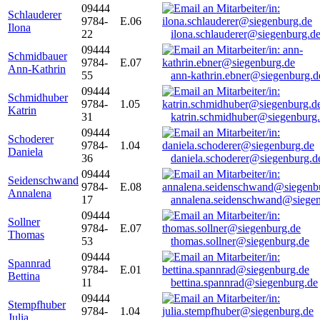
09444
Schlauderer
9784-
E.06
Ilona
22
ilona.schlauderer@siegenburg.d
09444
Schmidbauer
9784-
E.07
Ann-Kathrin
55
ann-kathrin.ebner@siegenburg.d
09444
Schmidhuber
9784-
1.05
Katrin
31
katrin.schmidhuber@siegenburg
09444
Schoderer
9784-
1.04
Daniela
36
daniela.schoderer@siegenburg.d
09444
Seidenschwand
9784-
E.08
Annalena
17
annalena.seidenschwand@siegen
09444
Sollner
9784-
E.07
Thomas
53
thomas.sollner@siegenburg.de
09444
Spannrad
9784-
E.01
Bettina
11
bettina.spannrad@siegenburg.de
09444
Stempfhuber
9784-
1.04
Julia