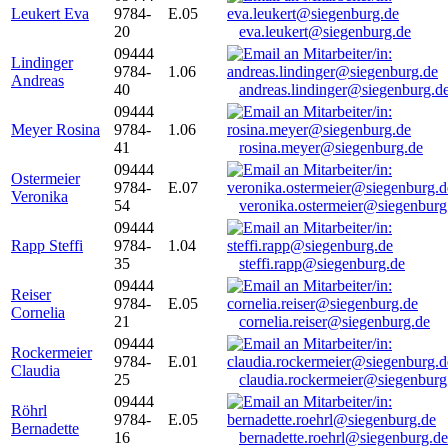
Leukert Eva
9784-
E.05
20
eva.leukert@siegenburg.de
09444
Lindinger
9784-
1.06
Andreas
40
andreas.lindinger@siegenburg.d
09444
Meyer Rosina
9784-
1.06
41
rosina.meyer@siegenburg.de
09444
Ostermeier
9784-
E.07
Veronika
54
veronika.ostermeier@siegenburg
09444
Rapp Steffi
9784-
1.04
35
steffi.rapp@siegenburg.de
09444
Reiser
9784-
E.05
Cornelia
21
cornelia.reiser@siegenburg.de
09444
Rockermeier
9784-
E.01
Claudia
25
claudia.rockermeier@siegenburg
09444
Röhrl
9784-
E.05
Bernadette
16
bernadette.roehrl@siegenburg.de