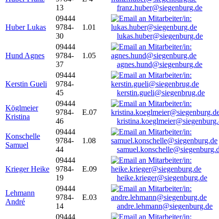
13
franz.huber@siegenburg.de
09444
Huber Lukas
9784-
1.01
30
lukas.huber@siegenburg.de
09444
Hund Agnes
9784-
1.05
37
agnes.hund@siegenburg.de
09444
Kerstin Gueli
9784-
45
kerstin.gueli@siegenbrug.de
09444
Köglmeier
9784-
E.07
Kristina
46
kristina.koeglmeier@siegenburg
09444
Konschelle
9784-
1.08
Samuel
44
samuel.konschelle@siegenburg.
09444
Krieger Heike
9784-
E.09
19
heike.krieger@siegenburg.de
09444
Lehmann
9784-
E.03
André
14
andre.lehmann@siegenburg.de
09444