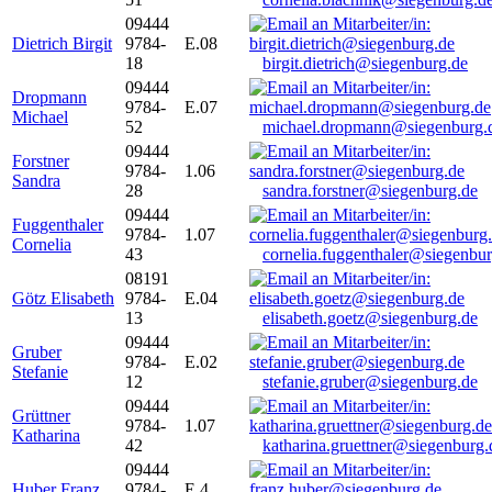
09444
Dietrich Birgit
9784-
E.08
18
birgit.dietrich@siegenburg.de
09444
Dropmann
9784-
E.07
Michael
52
michael.dropmann@siegenburg.
09444
Forstner
9784-
1.06
Sandra
28
sandra.forstner@siegenburg.de
09444
Fuggenthaler
9784-
1.07
Cornelia
43
cornelia.fuggenthaler@siegenbu
08191
Götz Elisabeth
9784-
E.04
13
elisabeth.goetz@siegenburg.de
09444
Gruber
9784-
E.02
Stefanie
12
stefanie.gruber@siegenburg.de
09444
Grüttner
9784-
1.07
Katharina
42
katharina.gruettner@siegenburg.
09444
Huber Franz
9784-
E 4