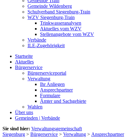
Gemeinde Train
Gemeinde Wildenberg
Schulverband Siegenburg-Train
WZV Siegenburg-Train
Trinkwasseranalysen
Aktuelles vom WZV
Stellenangebote vom WZV
Verbände
ILE-Zugehörigkeit
Startseite
Aktuelles
Bürgerservice
Bürgerserviceportal
Verwaltung
Ihr Anliegen
Ansprechpartner
Formulare
Ämter und Sachgebiete
Wahlen
Über uns
Gemeinden | Verbände
Sie sind hier:
Verwaltungsgemeinschaft
Siegenburg
>
Bürgerservice
>
Verwaltung
>
Ansprechpartner