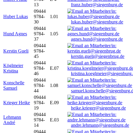
13
franz.huber@siegenburg.de
09444
Huber Lukas
9784-
1.01
30
lukas.huber@siegenburg.de
09444
Hund Agnes
9784-
1.05
37
agnes.hund@siegenburg.de
09444
Kerstin Gueli
9784-
45
kerstin.gueli@siegenbrug.de
09444
Köglmeier
9784-
E.07
Kristina
46
kristina.koeglmeier@siegenburg
09444
Konschelle
9784-
1.08
Samuel
44
samuel.konschelle@siegenburg.
09444
Krieger Heike
9784-
E.09
19
heike.krieger@siegenburg.de
09444
Lehmann
9784-
E.03
André
14
andre.lehmann@siegenburg.de
09444