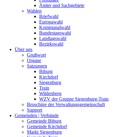
Ämter und Sachgebiete
Wahlen
Briefwahl
Europawahl
Kommunalwahl
Bundestagswahl
Landtagswahl
Bezirkswahl
Über uns
Grußwort
Organe
Satzungen
Biburg
Kirchdorf
Siegenburg
Train
Wildenberg
WZV der Gruppe Siegenburg-Train
Broschüre der Verwaltungsgemeinschaft
Support
Gemeinden | Verbände
Gemeinde Biburg
Gemeinde Kirchdorf
Markt Siegenburg