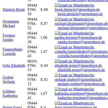
09444
Dietrich Birgit
9784-
E.08
18
birgit.dietrich@siegenburg.de
09444
Dropmann
9784-
E.07
Michael
52
michael.dropmann@siegenburg.
09444
Forstner
9784-
1.06
Sandra
28
sandra.forstner@siegenburg.de
09444
Fuggenthaler
9784-
1.07
Cornelia
43
cornelia.fuggenthaler@siegenbu
08191
Götz Elisabeth
9784-
E.04
13
elisabeth.goetz@siegenburg.de
09444
Gruber
9784-
E.02
Stefanie
12
stefanie.gruber@siegenburg.de
09444
Grüttner
9784-
1.07
Katharina
42
katharina.gruettner@siegenburg.
09444
Huber Franz
9784-
E 4