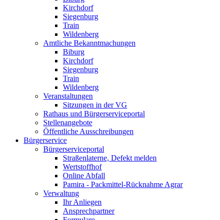
Kirchdorf
Siegenburg
Train
Wildenberg
Amtliche Bekanntmachungen
Biburg
Kirchdorf
Siegenburg
Train
Wildenberg
Veranstaltungen
Sitzungen in der VG
Rathaus und Bürgerserviceportal
Stellenangebote
Öffentliche Ausschreibungen
Bürgerservice
Bürgerserviceportal
Straßenlaterne, Defekt melden
Wertstoffhof
Online Abfall
Pamira - Packmittel-Rücknahme Agrar
Verwaltung
Ihr Anliegen
Ansprechpartner
Formulare