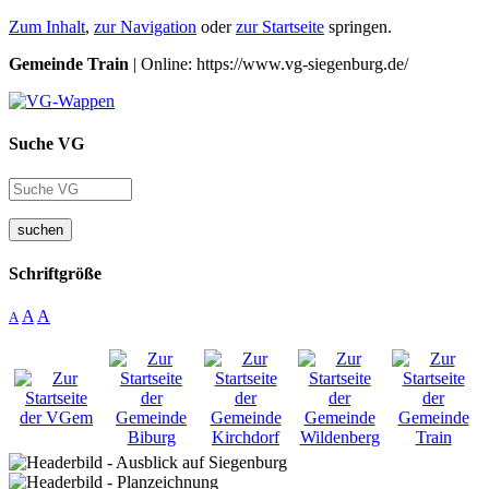
Zum Inhalt
,
zur Navigation
oder
zur Startseite
springen.
Gemeinde Train
| Online: https://www.vg-siegenburg.de/
Suche VG
suchen
Schriftgröße
A
A
A