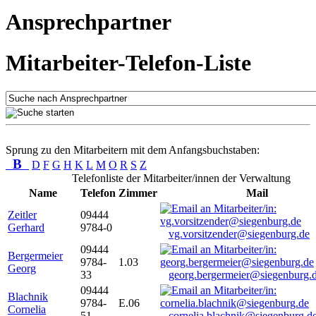
Ansprechpartner
Mitarbeiter-Telefon-Liste
Sprung zu den Mitarbeitern mit dem Anfangsbuchstaben:
B
D
F
G
H
K
L
M
O
R
S
Z
Telefonliste der Mitarbeiter/innen der Verwaltung
Name
Telefon
Zimmer
Mail
Zeitler
09444
Gerhard
9784-0
vg.vorsitzender@siegenburg.de
09444
Bergermeier
9784-
1.03
Georg
33
georg.bergermeier@siegenburg.
09444
Blachnik
9784-
E.06
Cornelia
51
cornelia.blachnik@siegenburg.d