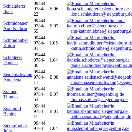
09444
Schlauderer
9784-
E.06
Ilona
22
ilona.schlauderer@siegenburg.d
09444
Schmidbauer
9784-
E.07
Ann-Kathrin
55
ann-kathrin.ebner@siegenburg.d
09444
Schmidhuber
9784-
1.05
Katrin
31
katrin.schmidhuber@siegenburg
09444
Schoderer
9784-
1.04
Daniela
36
daniela.schoderer@siegenburg.d
09444
Seidenschwand
9784-
E.08
Annalena
17
annalena.seidenschwand@siegen
09444
Sollner
9784-
E.07
Thomas
53
thomas.sollner@siegenburg.de
09444
Spannrad
9784-
E.01
Bettina
11
bettina.spannrad@siegenburg.de
09444
Stempfhuber
9784-
1.04
Julia