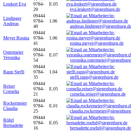
Leukert Eva
9784-
E.05
20
eva.leukert@siegenburg.de
09444
Lindinger
9784-
1.06
Andreas
40
andreas.lindinger@siegenburg.d
09444
Meyer Rosina
9784-
1.06
41
rosina.meyer@siegenburg.de
09444
Ostermeier
9784-
E.07
Veronika
54
veronika.ostermeier@siegenburg
09444
Rapp Steffi
9784-
1.04
35
steffi.rapp@siegenburg.de
09444
Reiser
9784-
E.05
Cornelia
21
cornelia.reiser@siegenburg.de
09444
Rockermeier
9784-
E.01
Claudia
25
claudia.rockermeier@siegenburg
09444
Röhrl
9784-
E.05
Bernadette
16
bernadette.roehrl@siegenburg.de