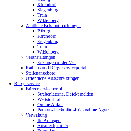
Kirchdorf
Siegenburg
Train
Wildenberg
Amtliche Bekanntmachungen
Biburg
Kirchdorf
Siegenburg
Train
Wildenberg
Veranstaltungen
Sitzungen in der VG
Rathaus und Bürgerserviceportal
Stellenangebote
Öffentliche Ausschreibungen
Bürgerservice
Bürgerserviceportal
Straßenlaterne, Defekt melden
Wertstoffhof
Online Abfall
Pamira - Packmittel-Rücknahme Agrar
Verwaltung
Ihr Anliegen
Ansprechpartner
Formulare