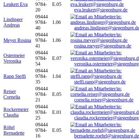
Leukert Eva
9784-
E.05
20
eva.leukert@siegenburg.de
09444
Lindinger
9784-
1.06
Andreas
40
andreas.lindinger@siegenburg.d
09444
Meyer Rosina
9784-
1.06
41
rosina.meyer@siegenburg.de
09444
Ostermeier
9784-
E.07
Veronika
54
veronika.ostermeier@siegenburg
09444
Rapp Steffi
9784-
1.04
35
steffi.rapp@siegenburg.de
09444
Reiser
9784-
E.05
Cornelia
21
cornelia.reiser@siegenburg.de
09444
Rockermeier
9784-
E.01
Claudia
25
claudia.rockermeier@siegenburg
09444
Röhrl
9784-
E.05
Bernadette
16
bernadette.roehrl@siegenburg.de