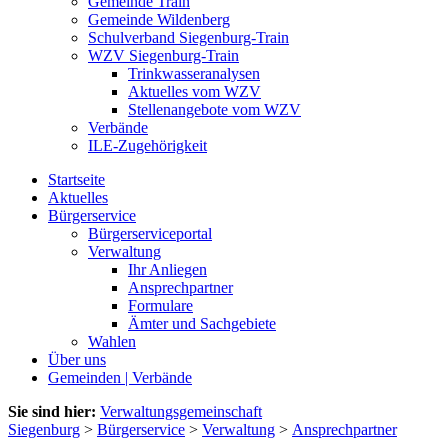
Gemeinde Train
Gemeinde Wildenberg
Schulverband Siegenburg-Train
WZV Siegenburg-Train
Trinkwasseranalysen
Aktuelles vom WZV
Stellenangebote vom WZV
Verbände
ILE-Zugehörigkeit
Startseite
Aktuelles
Bürgerservice
Bürgerserviceportal
Verwaltung
Ihr Anliegen
Ansprechpartner
Formulare
Ämter und Sachgebiete
Wahlen
Über uns
Gemeinden | Verbände
Sie sind hier:
Verwaltungsgemeinschaft
Siegenburg
>
Bürgerservice
>
Verwaltung
>
Ansprechpartner