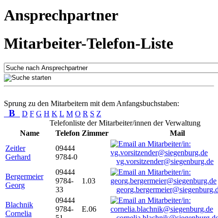
Ansprechpartner
Mitarbeiter-Telefon-Liste
Sprung zu den Mitarbeitern mit dem Anfangsbuchstaben:
B
D
F
G
H
K
L
M
O
R
S
Z
Telefonliste der Mitarbeiter/innen der Verwaltung
Name
Telefon
Zimmer
Mail
Zeitler
09444
Gerhard
9784-0
vg.vorsitzender@siegenburg.de
09444
Bergermeier
9784-
1.03
Georg
33
georg.bergermeier@siegenburg.
09444
Blachnik
9784-
E.06
Cornelia
51
cornelia.blachnik@siegenburg.d