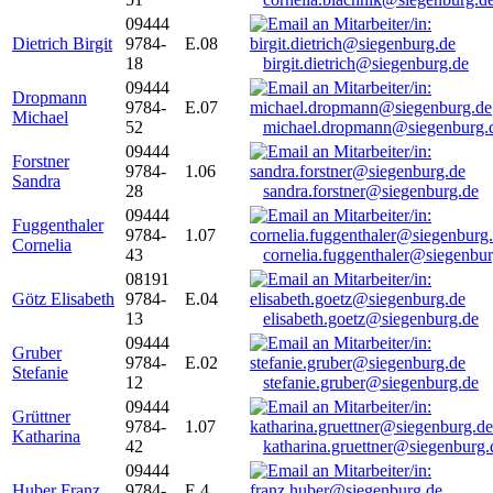
09444
Dietrich Birgit
9784-
E.08
18
birgit.dietrich@siegenburg.de
09444
Dropmann
9784-
E.07
Michael
52
michael.dropmann@siegenburg.
09444
Forstner
9784-
1.06
Sandra
28
sandra.forstner@siegenburg.de
09444
Fuggenthaler
9784-
1.07
Cornelia
43
cornelia.fuggenthaler@siegenbu
08191
Götz Elisabeth
9784-
E.04
13
elisabeth.goetz@siegenburg.de
09444
Gruber
9784-
E.02
Stefanie
12
stefanie.gruber@siegenburg.de
09444
Grüttner
9784-
1.07
Katharina
42
katharina.gruettner@siegenburg.
09444
Huber Franz
9784-
E 4