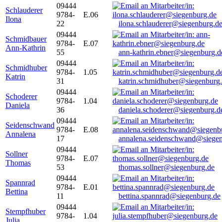
09444
Schlauderer
9784-
E.06
Ilona
22
ilona.schlauderer@siegenburg.d
09444
Schmidbauer
9784-
E.07
Ann-Kathrin
55
ann-kathrin.ebner@siegenburg.d
09444
Schmidhuber
9784-
1.05
Katrin
31
katrin.schmidhuber@siegenburg
09444
Schoderer
9784-
1.04
Daniela
36
daniela.schoderer@siegenburg.d
09444
Seidenschwand
9784-
E.08
Annalena
17
annalena.seidenschwand@siegen
09444
Sollner
9784-
E.07
Thomas
53
thomas.sollner@siegenburg.de
09444
Spannrad
9784-
E.01
Bettina
11
bettina.spannrad@siegenburg.de
09444
Stempfhuber
9784-
1.04
Julia