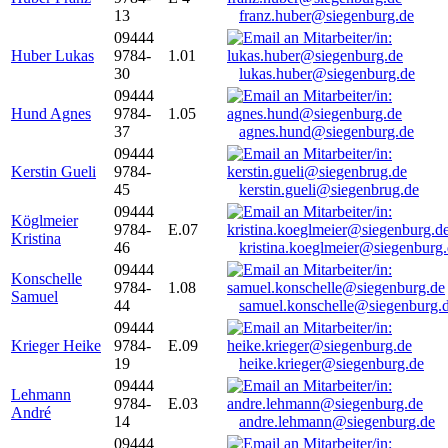
13
franz.huber@siegenburg.de
09444
Huber Lukas
9784-
1.01
30
lukas.huber@siegenburg.de
09444
Hund Agnes
9784-
1.05
37
agnes.hund@siegenburg.de
09444
Kerstin Gueli
9784-
45
kerstin.gueli@siegenbrug.de
09444
Köglmeier
9784-
E.07
Kristina
46
kristina.koeglmeier@siegenburg
09444
Konschelle
9784-
1.08
Samuel
44
samuel.konschelle@siegenburg.
09444
Krieger Heike
9784-
E.09
19
heike.krieger@siegenburg.de
09444
Lehmann
9784-
E.03
André
14
andre.lehmann@siegenburg.de
09444