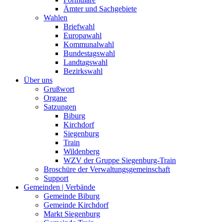
Ämter und Sachgebiete
Wahlen
Briefwahl
Europawahl
Kommunalwahl
Bundestagswahl
Landtagswahl
Bezirkswahl
Über uns
Grußwort
Organe
Satzungen
Biburg
Kirchdorf
Siegenburg
Train
Wildenberg
WZV der Gruppe Siegenburg-Train
Broschüre der Verwaltungsgemeinschaft
Support
Gemeinden | Verbände
Gemeinde Biburg
Gemeinde Kirchdorf
Markt Siegenburg