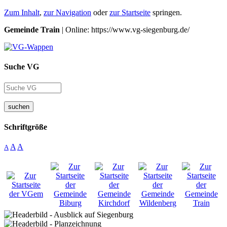
Zum Inhalt
,
zur Navigation
oder
zur Startseite
springen.
Gemeinde Train
| Online: https://www.vg-siegenburg.de/
Suche VG
suchen
Schriftgröße
A
A
A