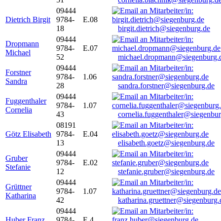
09444
Dietrich Birgit
9784-
E.08
18
birgit.dietrich@siegenburg.de
09444
Dropmann
9784-
E.07
Michael
52
michael.dropmann@siegenburg.
09444
Forstner
9784-
1.06
Sandra
28
sandra.forstner@siegenburg.de
09444
Fuggenthaler
9784-
1.07
Cornelia
43
cornelia.fuggenthaler@siegenbu
08191
Götz Elisabeth
9784-
E.04
13
elisabeth.goetz@siegenburg.de
09444
Gruber
9784-
E.02
Stefanie
12
stefanie.gruber@siegenburg.de
09444
Grüttner
9784-
1.07
Katharina
42
katharina.gruettner@siegenburg.
09444
Huber Franz
9784-
E 4