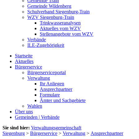
Gemeinde Train
Gemeinde Wildenberg
Schulverband Siegenburg-Train
WZV Siegenburg-Train
Trinkwasseranalysen
Aktuelles vom WZV
Stellenangebote vom WZV
Verbände
ILE-Zugehörigkeit
Startseite
Aktuelles
Bürgerservice
Bürgerserviceportal
Verwaltung
Ihr Anliegen
Ansprechpartner
Formulare
Ämter und Sachgebiete
Wahlen
Über uns
Gemeinden | Verbände
Sie sind hier:
Verwaltungsgemeinschaft
Siegenburg
>
Bürgerservice
>
Verwaltung
>
Ansprechpartner