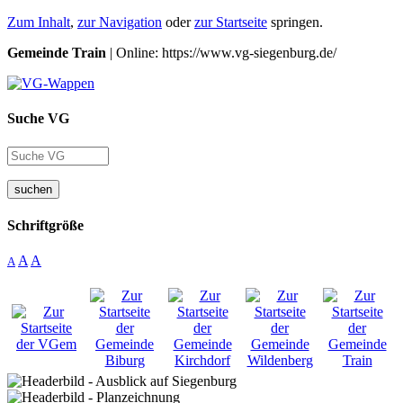
Zum Inhalt
,
zur Navigation
oder
zur Startseite
springen.
Gemeinde Train
| Online: https://www.vg-siegenburg.de/
Suche VG
suchen
Schriftgröße
A
A
A