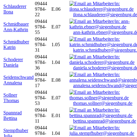
09444
Schlauderer
9784-
E.06
Ilona
22
ilona.schlauderer@siegenburg.d
09444
Schmidbauer
9784-
E.07
Ann-Kathrin
55
ann-kathrin.ebner@siegenburg.d
09444
Schmidhuber
9784-
1.05
Katrin
31
katrin.schmidhuber@siegenburg
09444
Schoderer
9784-
1.04
Daniela
36
daniela.schoderer@siegenburg.d
09444
Seidenschwand
9784-
E.08
Annalena
17
annalena.seidenschwand@siegen
09444
Sollner
9784-
E.07
Thomas
53
thomas.sollner@siegenburg.de
09444
Spannrad
9784-
E.01
Bettina
11
bettina.spannrad@siegenburg.de
09444
Stempfhuber
9784-
1.04
Julia