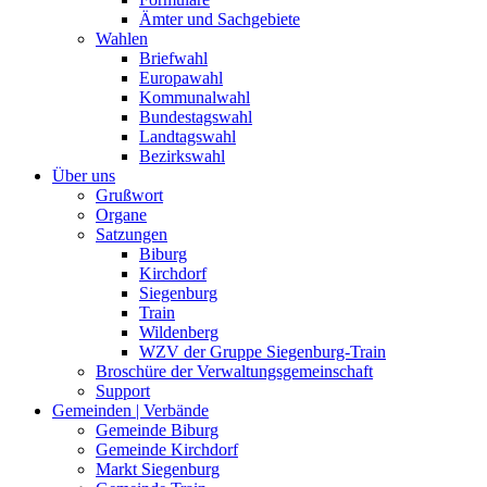
Ämter und Sachgebiete
Wahlen
Briefwahl
Europawahl
Kommunalwahl
Bundestagswahl
Landtagswahl
Bezirkswahl
Über uns
Grußwort
Organe
Satzungen
Biburg
Kirchdorf
Siegenburg
Train
Wildenberg
WZV der Gruppe Siegenburg-Train
Broschüre der Verwaltungsgemeinschaft
Support
Gemeinden | Verbände
Gemeinde Biburg
Gemeinde Kirchdorf
Markt Siegenburg