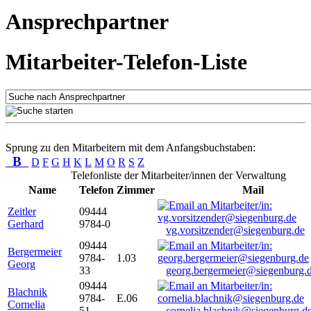
Ansprechpartner
Mitarbeiter-Telefon-Liste
Sprung zu den Mitarbeitern mit dem Anfangsbuchstaben:
B
D
F
G
H
K
L
M
O
R
S
Z
Telefonliste der Mitarbeiter/innen der Verwaltung
Name
Telefon
Zimmer
Mail
Zeitler
09444
Gerhard
9784-0
vg.vorsitzender@siegenburg.de
09444
Bergermeier
9784-
1.03
Georg
33
georg.bergermeier@siegenburg.
09444
Blachnik
9784-
E.06
Cornelia
51
cornelia.blachnik@siegenburg.d