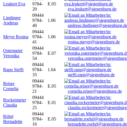
Leukert Eva
9784-
E.05
20
eva.leukert@siegenburg.de
09444
Lindinger
9784-
1.06
Andreas
40
andreas.lindinger@siegenburg.d
09444
Meyer Rosina
9784-
1.06
41
rosina.meyer@siegenburg.de
09444
Ostermeier
9784-
E.07
Veronika
54
veronika.ostermeier@siegenburg
09444
Rapp Steffi
9784-
1.04
35
steffi.rapp@siegenburg.de
09444
Reiser
9784-
E.05
Cornelia
21
cornelia.reiser@siegenburg.de
09444
Rockermeier
9784-
E.01
Claudia
25
claudia.rockermeier@siegenburg
09444
Röhrl
9784-
E.05
Bernadette
16
bernadette.roehrl@siegenburg.de