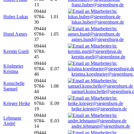
13
franz.huber@siegenburg.de
09444
Huber Lukas
9784-
1.01
30
lukas.huber@siegenburg.de
09444
Hund Agnes
9784-
1.05
37
agnes.hund@siegenburg.de
09444
Kerstin Gueli
9784-
45
kerstin.gueli@siegenbrug.de
09444
Köglmeier
9784-
E.07
Kristina
46
kristina.koeglmeier@siegenburg
09444
Konschelle
9784-
1.08
Samuel
44
samuel.konschelle@siegenburg.
09444
Krieger Heike
9784-
E.09
19
heike.krieger@siegenburg.de
09444
Lehmann
9784-
E.03
André
14
andre.lehmann@siegenburg.de
09444