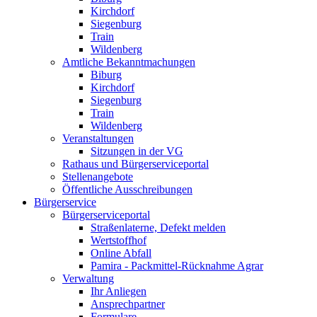
Kirchdorf
Siegenburg
Train
Wildenberg
Amtliche Bekanntmachungen
Biburg
Kirchdorf
Siegenburg
Train
Wildenberg
Veranstaltungen
Sitzungen in der VG
Rathaus und Bürgerserviceportal
Stellenangebote
Öffentliche Ausschreibungen
Bürgerservice
Bürgerserviceportal
Straßenlaterne, Defekt melden
Wertstoffhof
Online Abfall
Pamira - Packmittel-Rücknahme Agrar
Verwaltung
Ihr Anliegen
Ansprechpartner
Formulare