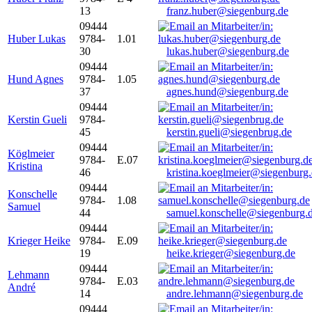
13
franz.huber@siegenburg.de
09444
Huber Lukas
9784-
1.01
30
lukas.huber@siegenburg.de
09444
Hund Agnes
9784-
1.05
37
agnes.hund@siegenburg.de
09444
Kerstin Gueli
9784-
45
kerstin.gueli@siegenbrug.de
09444
Köglmeier
9784-
E.07
Kristina
46
kristina.koeglmeier@siegenburg
09444
Konschelle
9784-
1.08
Samuel
44
samuel.konschelle@siegenburg.
09444
Krieger Heike
9784-
E.09
19
heike.krieger@siegenburg.de
09444
Lehmann
9784-
E.03
André
14
andre.lehmann@siegenburg.de
09444