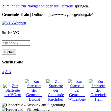
Zum Inhalt
,
zur Navigation
oder
zur Startseite
springen.
Gemeinde Train
| Online: https://www.vg-siegenburg.de/
Suche VG
suchen
Schriftgröße
A
A
A