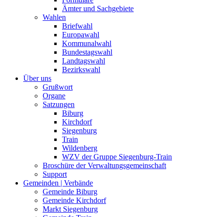
Ämter und Sachgebiete
Wahlen
Briefwahl
Europawahl
Kommunalwahl
Bundestagswahl
Landtagswahl
Bezirkswahl
Über uns
Grußwort
Organe
Satzungen
Biburg
Kirchdorf
Siegenburg
Train
Wildenberg
WZV der Gruppe Siegenburg-Train
Broschüre der Verwaltungsgemeinschaft
Support
Gemeinden | Verbände
Gemeinde Biburg
Gemeinde Kirchdorf
Markt Siegenburg