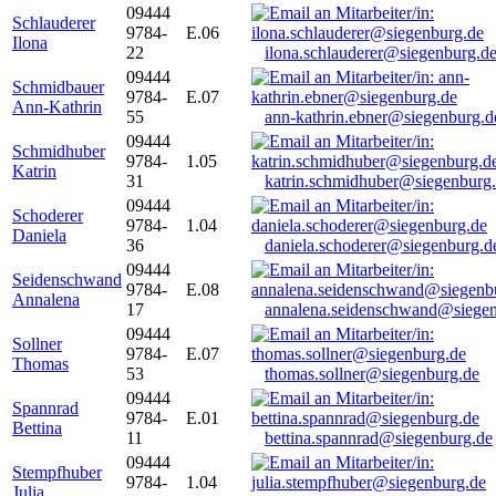
09444
Schlauderer
9784-
E.06
Ilona
22
ilona.schlauderer@siegenburg.d
09444
Schmidbauer
9784-
E.07
Ann-Kathrin
55
ann-kathrin.ebner@siegenburg.d
09444
Schmidhuber
9784-
1.05
Katrin
31
katrin.schmidhuber@siegenburg
09444
Schoderer
9784-
1.04
Daniela
36
daniela.schoderer@siegenburg.d
09444
Seidenschwand
9784-
E.08
Annalena
17
annalena.seidenschwand@siegen
09444
Sollner
9784-
E.07
Thomas
53
thomas.sollner@siegenburg.de
09444
Spannrad
9784-
E.01
Bettina
11
bettina.spannrad@siegenburg.de
09444
Stempfhuber
9784-
1.04
Julia