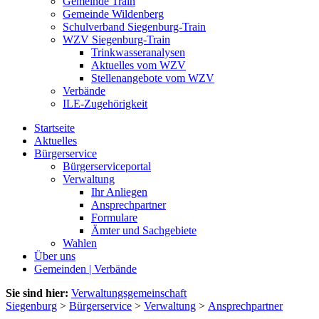
Gemeinde Train
Gemeinde Wildenberg
Schulverband Siegenburg-Train
WZV Siegenburg-Train
Trinkwasseranalysen
Aktuelles vom WZV
Stellenangebote vom WZV
Verbände
ILE-Zugehörigkeit
Startseite
Aktuelles
Bürgerservice
Bürgerserviceportal
Verwaltung
Ihr Anliegen
Ansprechpartner
Formulare
Ämter und Sachgebiete
Wahlen
Über uns
Gemeinden | Verbände
Sie sind hier:
Verwaltungsgemeinschaft
Siegenburg
>
Bürgerservice
>
Verwaltung
>
Ansprechpartner