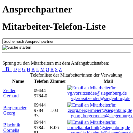
Ansprechpartner
Mitarbeiter-Telefon-Liste
Sprung zu den Mitarbeitern mit dem Anfangsbuchstaben:
B
D
F
G
H
K
L
M
O
R
S
Z
Telefonliste der Mitarbeiter/innen der Verwaltung
Name
Telefon
Zimmer
Mail
Zeitler
09444
Gerhard
9784-0
vg.vorsitzender@siegenburg.de
09444
Bergermeier
9784-
1.03
Georg
33
georg.bergermeier@siegenburg.
09444
Blachnik
9784-
E.06
Cornelia
51
cornelia.blachnik@siegenburg.d