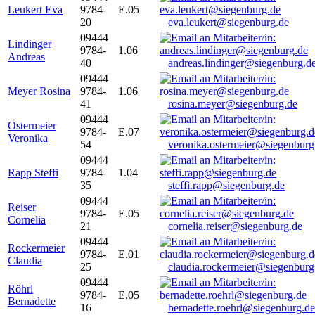
Leukert Eva
9784-
E.05
20
eva.leukert@siegenburg.de
09444
Lindinger
9784-
1.06
Andreas
40
andreas.lindinger@siegenburg.d
09444
Meyer Rosina
9784-
1.06
41
rosina.meyer@siegenburg.de
09444
Ostermeier
9784-
E.07
Veronika
54
veronika.ostermeier@siegenburg
09444
Rapp Steffi
9784-
1.04
35
steffi.rapp@siegenburg.de
09444
Reiser
9784-
E.05
Cornelia
21
cornelia.reiser@siegenburg.de
09444
Rockermeier
9784-
E.01
Claudia
25
claudia.rockermeier@siegenburg
09444
Röhrl
9784-
E.05
Bernadette
16
bernadette.roehrl@siegenburg.de