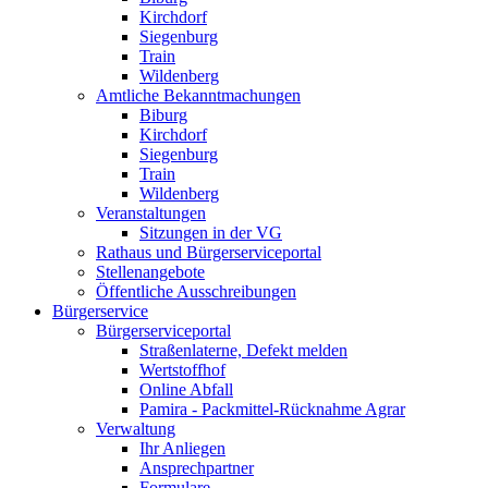
Kirchdorf
Siegenburg
Train
Wildenberg
Amtliche Bekanntmachungen
Biburg
Kirchdorf
Siegenburg
Train
Wildenberg
Veranstaltungen
Sitzungen in der VG
Rathaus und Bürgerserviceportal
Stellenangebote
Öffentliche Ausschreibungen
Bürgerservice
Bürgerserviceportal
Straßenlaterne, Defekt melden
Wertstoffhof
Online Abfall
Pamira - Packmittel-Rücknahme Agrar
Verwaltung
Ihr Anliegen
Ansprechpartner
Formulare