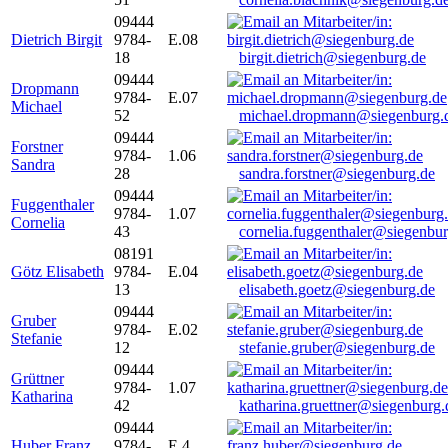
09444
Dietrich Birgit
9784-
E.08
18
birgit.dietrich@siegenburg.de
09444
Dropmann
9784-
E.07
Michael
52
michael.dropmann@siegenburg.
09444
Forstner
9784-
1.06
Sandra
28
sandra.forstner@siegenburg.de
09444
Fuggenthaler
9784-
1.07
Cornelia
43
cornelia.fuggenthaler@siegenbu
08191
Götz Elisabeth
9784-
E.04
13
elisabeth.goetz@siegenburg.de
09444
Gruber
9784-
E.02
Stefanie
12
stefanie.gruber@siegenburg.de
09444
Grüttner
9784-
1.07
Katharina
42
katharina.gruettner@siegenburg.
09444
Huber Franz
9784-
E 4