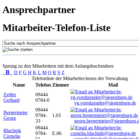
Ansprechpartner
Mitarbeiter-Telefon-Liste
Sprung zu den Mitarbeitern mit dem Anfangsbuchstaben:
B
D
F
G
H
K
L
M
O
R
S
Z
Telefonliste der Mitarbeiter/innen der Verwaltung
Name
Telefon
Zimmer
Mail
Zeitler
09444
Gerhard
9784-0
vg.vorsitzender@siegenburg.de
09444
Bergermeier
9784-
1.03
Georg
33
georg.bergermeier@siegenburg.
09444
Blachnik
9784-
E.06
Cornelia
51
cornelia.blachnik@siegenburg.d