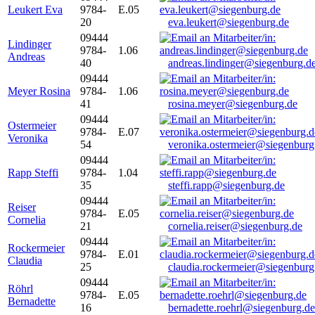
Leukert Eva
9784-
E.05
20
eva.leukert@siegenburg.de
09444
Lindinger
9784-
1.06
Andreas
40
andreas.lindinger@siegenburg.d
09444
Meyer Rosina
9784-
1.06
41
rosina.meyer@siegenburg.de
09444
Ostermeier
9784-
E.07
Veronika
54
veronika.ostermeier@siegenburg
09444
Rapp Steffi
9784-
1.04
35
steffi.rapp@siegenburg.de
09444
Reiser
9784-
E.05
Cornelia
21
cornelia.reiser@siegenburg.de
09444
Rockermeier
9784-
E.01
Claudia
25
claudia.rockermeier@siegenburg
09444
Röhrl
9784-
E.05
Bernadette
16
bernadette.roehrl@siegenburg.de