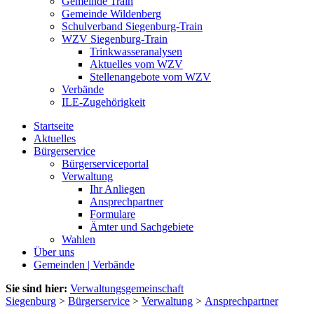
Gemeinde Train
Gemeinde Wildenberg
Schulverband Siegenburg-Train
WZV Siegenburg-Train
Trinkwasseranalysen
Aktuelles vom WZV
Stellenangebote vom WZV
Verbände
ILE-Zugehörigkeit
Startseite
Aktuelles
Bürgerservice
Bürgerserviceportal
Verwaltung
Ihr Anliegen
Ansprechpartner
Formulare
Ämter und Sachgebiete
Wahlen
Über uns
Gemeinden | Verbände
Sie sind hier:
Verwaltungsgemeinschaft
Siegenburg
>
Bürgerservice
>
Verwaltung
>
Ansprechpartner