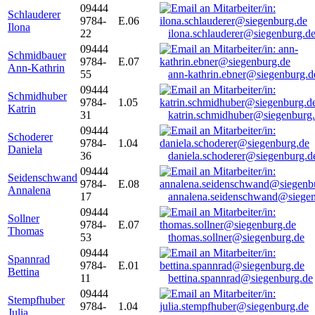
09444
Schlauderer
9784-
E.06
Ilona
22
ilona.schlauderer@siegenburg.d
09444
Schmidbauer
9784-
E.07
Ann-Kathrin
55
ann-kathrin.ebner@siegenburg.d
09444
Schmidhuber
9784-
1.05
Katrin
31
katrin.schmidhuber@siegenburg
09444
Schoderer
9784-
1.04
Daniela
36
daniela.schoderer@siegenburg.d
09444
Seidenschwand
9784-
E.08
Annalena
17
annalena.seidenschwand@siegen
09444
Sollner
9784-
E.07
Thomas
53
thomas.sollner@siegenburg.de
09444
Spannrad
9784-
E.01
Bettina
11
bettina.spannrad@siegenburg.de
09444
Stempfhuber
9784-
1.04
Julia