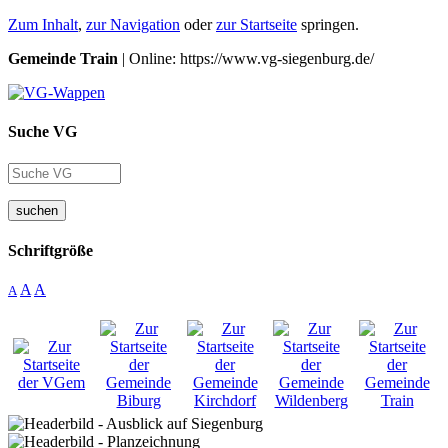
Zum Inhalt
,
zur Navigation
oder
zur Startseite
springen.
Gemeinde Train
| Online: https://www.vg-siegenburg.de/
Suche VG
suchen
Schriftgröße
A
A
A