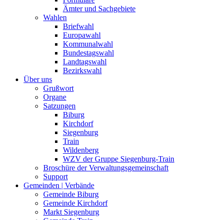
Ämter und Sachgebiete
Wahlen
Briefwahl
Europawahl
Kommunalwahl
Bundestagswahl
Landtagswahl
Bezirkswahl
Über uns
Grußwort
Organe
Satzungen
Biburg
Kirchdorf
Siegenburg
Train
Wildenberg
WZV der Gruppe Siegenburg-Train
Broschüre der Verwaltungsgemeinschaft
Support
Gemeinden | Verbände
Gemeinde Biburg
Gemeinde Kirchdorf
Markt Siegenburg