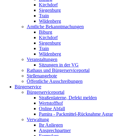
Kirchdorf
Siegenburg
Train
Wildenberg
Amtliche Bekanntmachungen
Biburg
Kirchdorf
Siegenburg
Train
Wildenberg
Veranstaltungen
Sitzungen in der VG
Rathaus und Bürgerserviceportal
Stellenangebote
Öffentliche Ausschreibungen
Bürgerservice
Bürgerserviceportal
Straßenlaterne, Defekt melden
Wertstoffhof
Online Abfall
Pamira - Packmittel-Rücknahme Agrar
Verwaltung
Ihr Anliegen
Ansprechpartner
Formulare