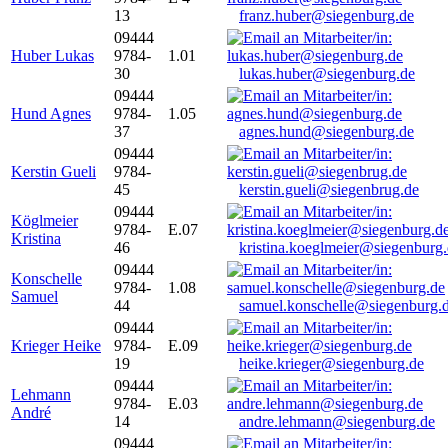
13
franz.huber@siegenburg.de
09444
Huber Lukas
9784-
1.01
30
lukas.huber@siegenburg.de
09444
Hund Agnes
9784-
1.05
37
agnes.hund@siegenburg.de
09444
Kerstin Gueli
9784-
45
kerstin.gueli@siegenbrug.de
09444
Köglmeier
9784-
E.07
Kristina
46
kristina.koeglmeier@siegenburg
09444
Konschelle
9784-
1.08
Samuel
44
samuel.konschelle@siegenburg.
09444
Krieger Heike
9784-
E.09
19
heike.krieger@siegenburg.de
09444
Lehmann
9784-
E.03
André
14
andre.lehmann@siegenburg.de
09444