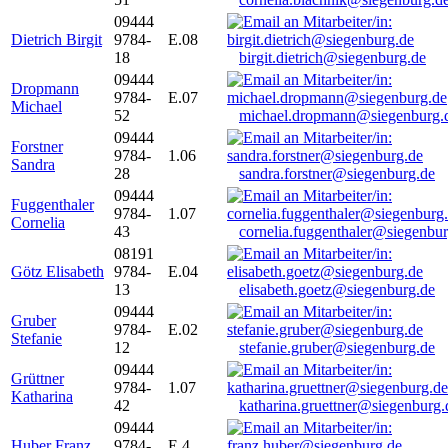
09444
Dietrich Birgit
9784-
E.08
18
birgit.dietrich@siegenburg.de
09444
Dropmann
9784-
E.07
Michael
52
michael.dropmann@siegenburg.
09444
Forstner
9784-
1.06
Sandra
28
sandra.forstner@siegenburg.de
09444
Fuggenthaler
9784-
1.07
Cornelia
43
cornelia.fuggenthaler@siegenbu
08191
Götz Elisabeth
9784-
E.04
13
elisabeth.goetz@siegenburg.de
09444
Gruber
9784-
E.02
Stefanie
12
stefanie.gruber@siegenburg.de
09444
Grüttner
9784-
1.07
Katharina
42
katharina.gruettner@siegenburg.
09444
Huber Franz
9784-
E 4