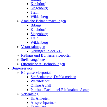
Kirchdorf
Siegenburg
Train
Wildenberg
Amtliche Bekanntmachungen
Biburg
Kirchdorf
Siegenburg
Train
Wildenberg
Veranstaltungen
Sitzungen in der VG
Rathaus und Bürgerserviceportal
Stellenangebote
Öffentliche Ausschreibungen
Bürgerservice
Bürgerserviceportal
Straßenlaterne, Defekt melden
Wertstoffhof
Online Abfall
Pamira - Packmittel-Rücknahme Agrar
Verwaltung
Ihr Anliegen
Ansprechpartner
Formulare