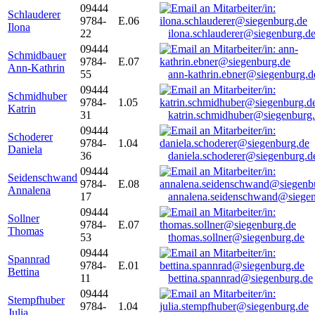
09444
Schlauderer
9784-
E.06
Ilona
22
ilona.schlauderer@siegenburg.d
09444
Schmidbauer
9784-
E.07
Ann-Kathrin
55
ann-kathrin.ebner@siegenburg.d
09444
Schmidhuber
9784-
1.05
Katrin
31
katrin.schmidhuber@siegenburg
09444
Schoderer
9784-
1.04
Daniela
36
daniela.schoderer@siegenburg.d
09444
Seidenschwand
9784-
E.08
Annalena
17
annalena.seidenschwand@siegen
09444
Sollner
9784-
E.07
Thomas
53
thomas.sollner@siegenburg.de
09444
Spannrad
9784-
E.01
Bettina
11
bettina.spannrad@siegenburg.de
09444
Stempfhuber
9784-
1.04
Julia