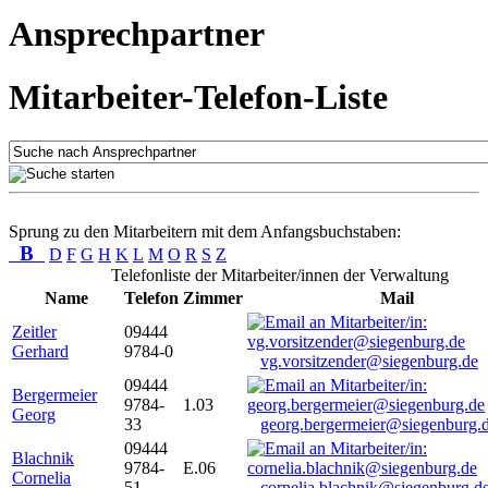
Ansprechpartner
Mitarbeiter-Telefon-Liste
Sprung zu den Mitarbeitern mit dem Anfangsbuchstaben:
B
D
F
G
H
K
L
M
O
R
S
Z
Telefonliste der Mitarbeiter/innen der Verwaltung
Name
Telefon
Zimmer
Mail
Zeitler
09444
Gerhard
9784-0
vg.vorsitzender@siegenburg.de
09444
Bergermeier
9784-
1.03
Georg
33
georg.bergermeier@siegenburg.
09444
Blachnik
9784-
E.06
Cornelia
51
cornelia.blachnik@siegenburg.d