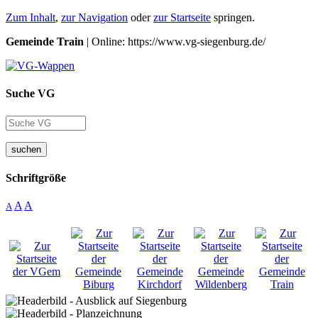
Zum Inhalt
,
zur Navigation
oder
zur Startseite
springen.
Gemeinde Train
| Online: https://www.vg-siegenburg.de/
Suche VG
suchen
Schriftgröße
A
A
A