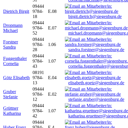
09444
Dietrich Birgit
9784-
E.08
18
birgit.dietrich@siegenburg.de
09444
Dropmann
9784-
E.07
Michael
52
michael.dropmann@siegenburg.
09444
Forstner
9784-
1.06
Sandra
28
sandra.forstner@siegenburg.de
09444
Fuggenthaler
9784-
1.07
Cornelia
43
cornelia.fuggenthaler@siegenbu
08191
Götz Elisabeth
9784-
E.04
13
elisabeth.goetz@siegenburg.de
09444
Gruber
9784-
E.02
Stefanie
12
stefanie.gruber@siegenburg.de
09444
Grüttner
9784-
1.07
Katharina
42
katharina.gruettner@siegenburg.
09444
Huber Franz
9784-
E 4