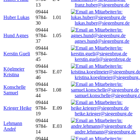
13
franz.huber@siegenburg.de
09444
Huber Lukas
9784-
1.01
30
lukas.huber@siegenburg.de
09444
Hund Agnes
9784-
1.05
37
agnes.hund@siegenburg.de
09444
Kerstin Gueli
9784-
45
kerstin.gueli@siegenbrug.de
09444
Köglmeier
9784-
E.07
Kristina
46
kristina.koeglmeier@siegenburg
09444
Konschelle
9784-
1.08
Samuel
44
samuel.konschelle@siegenburg.
09444
Krieger Heike
9784-
E.09
19
heike.krieger@siegenburg.de
09444
Lehmann
9784-
E.03
André
14
andre.lehmann@siegenburg.de
09444