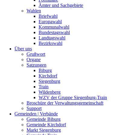
Ämter und Sachgebiete
Wahlen
Briefwahl
Europawahl
Kommunalwahl
Bundestagswahl
Landtagswahl
Bezirkswahl
Über uns
Grußwort
Organe
Satzungen
Biburg
Kirchdorf
Siegenburg
Train
Wildenberg
WZV der Gruppe Siegenburg-Train
Broschüre der Verwaltungsgemeinschaft
Support
Gemeinden | Verbände
Gemeinde Biburg
Gemeinde Kirchdorf
Markt Siegenburg