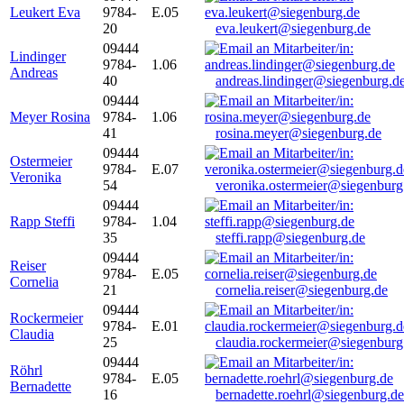
Leukert Eva
9784-
E.05
20
eva.leukert@siegenburg.de
09444
Lindinger
9784-
1.06
Andreas
40
andreas.lindinger@siegenburg.d
09444
Meyer Rosina
9784-
1.06
41
rosina.meyer@siegenburg.de
09444
Ostermeier
9784-
E.07
Veronika
54
veronika.ostermeier@siegenburg
09444
Rapp Steffi
9784-
1.04
35
steffi.rapp@siegenburg.de
09444
Reiser
9784-
E.05
Cornelia
21
cornelia.reiser@siegenburg.de
09444
Rockermeier
9784-
E.01
Claudia
25
claudia.rockermeier@siegenburg
09444
Röhrl
9784-
E.05
Bernadette
16
bernadette.roehrl@siegenburg.de