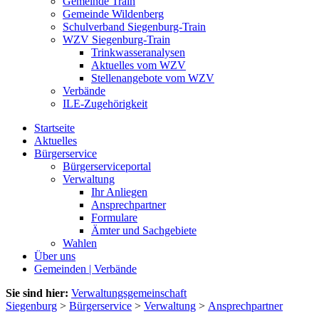
Gemeinde Train
Gemeinde Wildenberg
Schulverband Siegenburg-Train
WZV Siegenburg-Train
Trinkwasseranalysen
Aktuelles vom WZV
Stellenangebote vom WZV
Verbände
ILE-Zugehörigkeit
Startseite
Aktuelles
Bürgerservice
Bürgerserviceportal
Verwaltung
Ihr Anliegen
Ansprechpartner
Formulare
Ämter und Sachgebiete
Wahlen
Über uns
Gemeinden | Verbände
Sie sind hier:
Verwaltungsgemeinschaft
Siegenburg
>
Bürgerservice
>
Verwaltung
>
Ansprechpartner