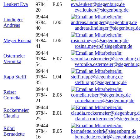
Leukert Eva
9784-
E.05
20
eva.leukert@siegenburg.de
09444
Lindinger
9784-
1.06
Andreas
40
andreas.lindinger@siegenburg.d
09444
Meyer Rosina
9784-
1.06
41
rosina.meyer@siegenburg.de
09444
Ostermeier
9784-
E.07
Veronika
54
veronika.ostermeier@siegenburg
09444
Rapp Steffi
9784-
1.04
35
steffi.rapp@siegenburg.de
09444
Reiser
9784-
E.05
Cornelia
21
cornelia.reiser@siegenburg.de
09444
Rockermeier
9784-
E.01
Claudia
25
claudia.rockermeier@siegenburg
09444
Röhrl
9784-
E.05
Bernadette
16
bernadette.roehrl@siegenburg.de