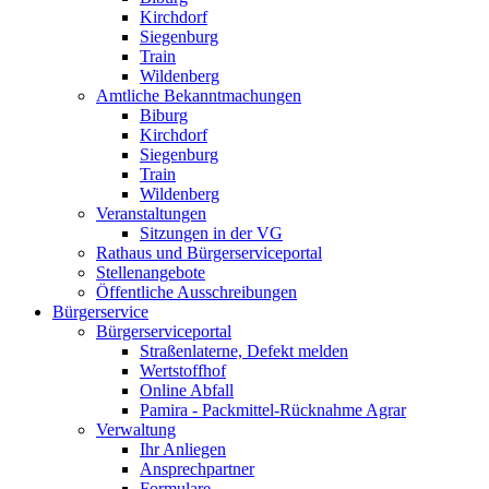
Kirchdorf
Siegenburg
Train
Wildenberg
Amtliche Bekanntmachungen
Biburg
Kirchdorf
Siegenburg
Train
Wildenberg
Veranstaltungen
Sitzungen in der VG
Rathaus und Bürgerserviceportal
Stellenangebote
Öffentliche Ausschreibungen
Bürgerservice
Bürgerserviceportal
Straßenlaterne, Defekt melden
Wertstoffhof
Online Abfall
Pamira - Packmittel-Rücknahme Agrar
Verwaltung
Ihr Anliegen
Ansprechpartner
Formulare