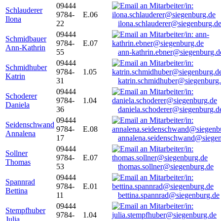
09444
Schlauderer
9784-
E.06
Ilona
22
ilona.schlauderer@siegenburg.d
09444
Schmidbauer
9784-
E.07
Ann-Kathrin
55
ann-kathrin.ebner@siegenburg.d
09444
Schmidhuber
9784-
1.05
Katrin
31
katrin.schmidhuber@siegenburg
09444
Schoderer
9784-
1.04
Daniela
36
daniela.schoderer@siegenburg.d
09444
Seidenschwand
9784-
E.08
Annalena
17
annalena.seidenschwand@siegen
09444
Sollner
9784-
E.07
Thomas
53
thomas.sollner@siegenburg.de
09444
Spannrad
9784-
E.01
Bettina
11
bettina.spannrad@siegenburg.de
09444
Stempfhuber
9784-
1.04
Julia