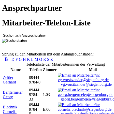
Ansprechpartner
Mitarbeiter-Telefon-Liste
Sprung zu den Mitarbeitern mit dem Anfangsbuchstaben:
B
D
F
G
H
K
L
M
O
R
S
Z
Telefonliste der Mitarbeiter/innen der Verwaltung
Name
Telefon
Zimmer
Mail
Zeitler
09444
Gerhard
9784-0
vg.vorsitzender@siegenburg.de
09444
Bergermeier
9784-
1.03
Georg
33
georg.bergermeier@siegenburg.
09444
Blachnik
9784-
E.06
Cornelia
51
cornelia.blachnik@siegenburg.d