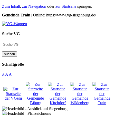
Zum Inhalt
,
zur Navigation
oder
zur Startseite
springen.
Gemeinde Train
| Online: https://www.vg-siegenburg.de/
Suche VG
suchen
Schriftgröße
A
A
A