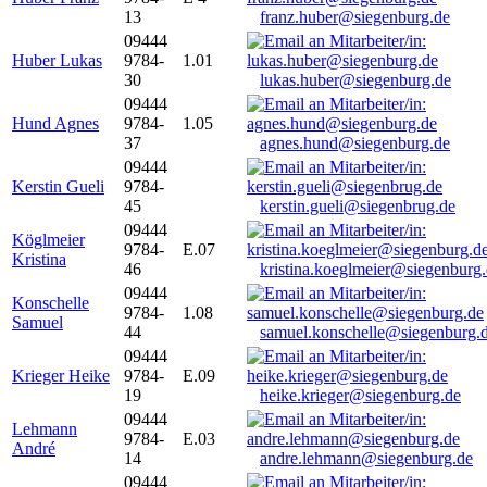
13
franz.huber@siegenburg.de
09444
Huber Lukas
9784-
1.01
30
lukas.huber@siegenburg.de
09444
Hund Agnes
9784-
1.05
37
agnes.hund@siegenburg.de
09444
Kerstin Gueli
9784-
45
kerstin.gueli@siegenbrug.de
09444
Köglmeier
9784-
E.07
Kristina
46
kristina.koeglmeier@siegenburg
09444
Konschelle
9784-
1.08
Samuel
44
samuel.konschelle@siegenburg.
09444
Krieger Heike
9784-
E.09
19
heike.krieger@siegenburg.de
09444
Lehmann
9784-
E.03
André
14
andre.lehmann@siegenburg.de
09444