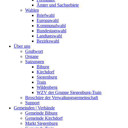
Ämter und Sachgebiete
Wahlen
Briefwahl
Europawahl
Kommunalwahl
Bundestagswahl
Landtagswahl
Bezirkswahl
Über uns
Grußwort
Organe
Satzungen
Biburg
Kirchdorf
Siegenburg
Train
Wildenberg
WZV der Gruppe Siegenburg-Train
Broschüre der Verwaltungsgemeinschaft
Support
Gemeinden | Verbände
Gemeinde Biburg
Gemeinde Kirchdorf
Markt Siegenburg