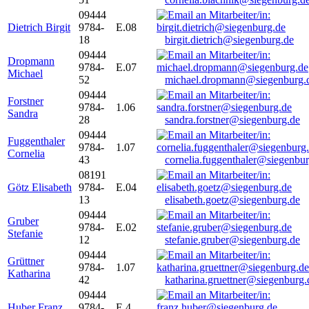
09444
Dietrich Birgit
9784-
E.08
18
birgit.dietrich@siegenburg.de
09444
Dropmann
9784-
E.07
Michael
52
michael.dropmann@siegenburg.
09444
Forstner
9784-
1.06
Sandra
28
sandra.forstner@siegenburg.de
09444
Fuggenthaler
9784-
1.07
Cornelia
43
cornelia.fuggenthaler@siegenbu
08191
Götz Elisabeth
9784-
E.04
13
elisabeth.goetz@siegenburg.de
09444
Gruber
9784-
E.02
Stefanie
12
stefanie.gruber@siegenburg.de
09444
Grüttner
9784-
1.07
Katharina
42
katharina.gruettner@siegenburg.
09444
Huber Franz
9784-
E 4