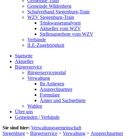
Gemeinde Train
Gemeinde Wildenberg
Schulverband Siegenburg-Train
WZV Siegenburg-Train
Trinkwasseranalysen
Aktuelles vom WZV
Stellenangebote vom WZV
Verbände
ILE-Zugehörigkeit
Startseite
Aktuelles
Bürgerservice
Bürgerserviceportal
Verwaltung
Ihr Anliegen
Ansprechpartner
Formulare
Ämter und Sachgebiete
Wahlen
Über uns
Gemeinden | Verbände
Sie sind hier:
Verwaltungsgemeinschaft
Siegenburg
>
Bürgerservice
>
Verwaltung
>
Ansprechpartner