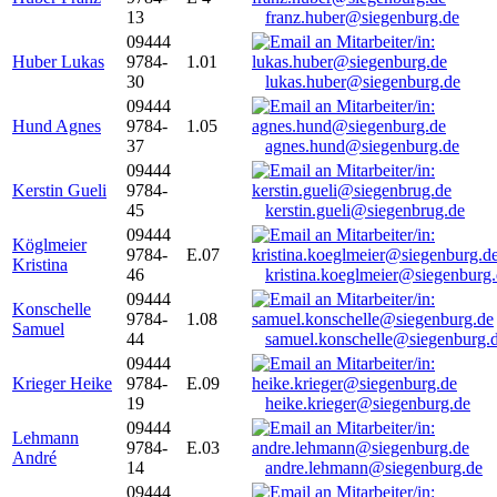
13
franz.huber@siegenburg.de
09444
Huber Lukas
9784-
1.01
30
lukas.huber@siegenburg.de
09444
Hund Agnes
9784-
1.05
37
agnes.hund@siegenburg.de
09444
Kerstin Gueli
9784-
45
kerstin.gueli@siegenbrug.de
09444
Köglmeier
9784-
E.07
Kristina
46
kristina.koeglmeier@siegenburg
09444
Konschelle
9784-
1.08
Samuel
44
samuel.konschelle@siegenburg.
09444
Krieger Heike
9784-
E.09
19
heike.krieger@siegenburg.de
09444
Lehmann
9784-
E.03
André
14
andre.lehmann@siegenburg.de
09444