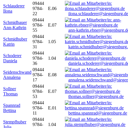
09444
Schlauderer
9784-
E.06
Ilona
22
ilona.schlauderer@siegenburg.d
09444
Schmidbauer
9784-
E.07
Ann-Kathrin
55
ann-kathrin.ebner@siegenburg.d
09444
Schmidhuber
9784-
1.05
Katrin
31
katrin.schmidhuber@siegenburg
09444
Schoderer
9784-
1.04
Daniela
36
daniela.schoderer@siegenburg.d
09444
Seidenschwand
9784-
E.08
Annalena
17
annalena.seidenschwand@siegen
09444
Sollner
9784-
E.07
Thomas
53
thomas.sollner@siegenburg.de
09444
Spannrad
9784-
E.01
Bettina
11
bettina.spannrad@siegenburg.de
09444
Stempfhuber
9784-
1.04
Julia