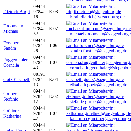
09444
Dietrich Birgit
9784-
E.08
18
birgit.dietrich@siegenburg.de
09444
Dropmann
9784-
E.07
Michael
52
michael.dropmann@siegenburg.
09444
Forstner
9784-
1.06
Sandra
28
sandra.forstner@siegenburg.de
09444
Fuggenthaler
9784-
1.07
Cornelia
43
cornelia.fuggenthaler@siegenbu
08191
Götz Elisabeth
9784-
E.04
13
elisabeth.goetz@siegenburg.de
09444
Gruber
9784-
E.02
Stefanie
12
stefanie.gruber@siegenburg.de
09444
Grüttner
9784-
1.07
Katharina
42
katharina.gruettner@siegenburg.
09444
Huber Franz
9784-
E 4