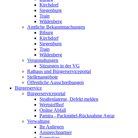
Kirchdorf
Siegenburg
Train
Wildenberg
Amtliche Bekanntmachungen
Biburg
Kirchdorf
Siegenburg
Train
Wildenberg
Veranstaltungen
Sitzungen in der VG
Rathaus und Bürgerserviceportal
Stellenangebote
Öffentliche Ausschreibungen
Bürgerservice
Bürgerserviceportal
Straßenlaterne, Defekt melden
Wertstoffhof
Online Abfall
Pamira - Packmittel-Rücknahme Agrar
Verwaltung
Ihr Anliegen
Ansprechpartner
Formulare