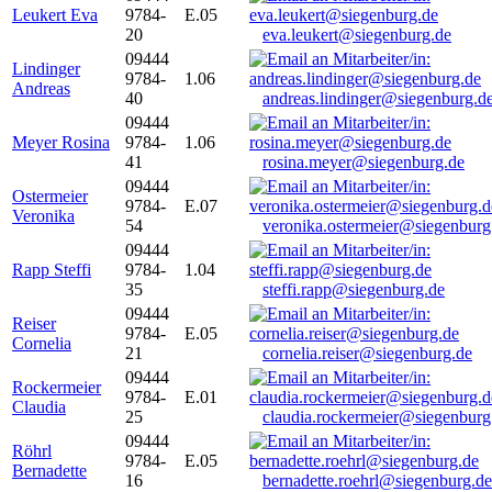
Leukert Eva
9784-
E.05
20
eva.leukert@siegenburg.de
09444
Lindinger
9784-
1.06
Andreas
40
andreas.lindinger@siegenburg.d
09444
Meyer Rosina
9784-
1.06
41
rosina.meyer@siegenburg.de
09444
Ostermeier
9784-
E.07
Veronika
54
veronika.ostermeier@siegenburg
09444
Rapp Steffi
9784-
1.04
35
steffi.rapp@siegenburg.de
09444
Reiser
9784-
E.05
Cornelia
21
cornelia.reiser@siegenburg.de
09444
Rockermeier
9784-
E.01
Claudia
25
claudia.rockermeier@siegenburg
09444
Röhrl
9784-
E.05
Bernadette
16
bernadette.roehrl@siegenburg.de