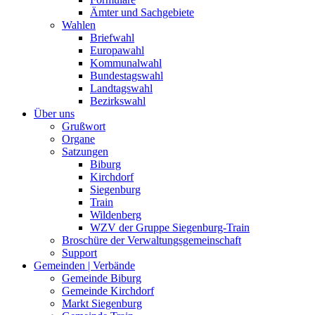
Ämter und Sachgebiete
Wahlen
Briefwahl
Europawahl
Kommunalwahl
Bundestagswahl
Landtagswahl
Bezirkswahl
Über uns
Grußwort
Organe
Satzungen
Biburg
Kirchdorf
Siegenburg
Train
Wildenberg
WZV der Gruppe Siegenburg-Train
Broschüre der Verwaltungsgemeinschaft
Support
Gemeinden | Verbände
Gemeinde Biburg
Gemeinde Kirchdorf
Markt Siegenburg