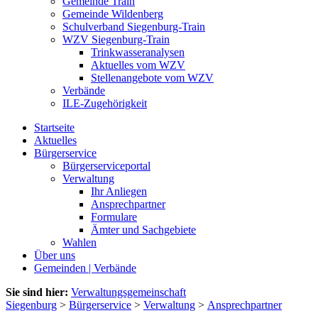
Gemeinde Train
Gemeinde Wildenberg
Schulverband Siegenburg-Train
WZV Siegenburg-Train
Trinkwasseranalysen
Aktuelles vom WZV
Stellenangebote vom WZV
Verbände
ILE-Zugehörigkeit
Startseite
Aktuelles
Bürgerservice
Bürgerserviceportal
Verwaltung
Ihr Anliegen
Ansprechpartner
Formulare
Ämter und Sachgebiete
Wahlen
Über uns
Gemeinden | Verbände
Sie sind hier:
Verwaltungsgemeinschaft
Siegenburg
>
Bürgerservice
>
Verwaltung
>
Ansprechpartner