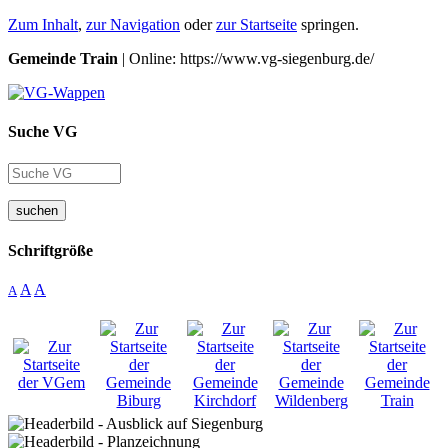
Zum Inhalt
,
zur Navigation
oder
zur Startseite
springen.
Gemeinde Train
| Online: https://www.vg-siegenburg.de/
Suche VG
suchen
Schriftgröße
A
A
A