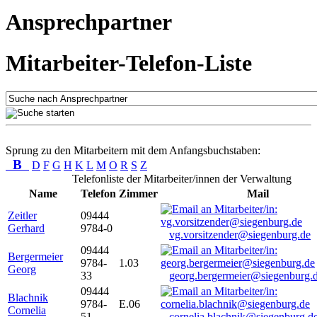
Ansprechpartner
Mitarbeiter-Telefon-Liste
Sprung zu den Mitarbeitern mit dem Anfangsbuchstaben:
B
D
F
G
H
K
L
M
O
R
S
Z
Telefonliste der Mitarbeiter/innen der Verwaltung
Name
Telefon
Zimmer
Mail
Zeitler
09444
Gerhard
9784-0
vg.vorsitzender@siegenburg.de
09444
Bergermeier
9784-
1.03
Georg
33
georg.bergermeier@siegenburg.
09444
Blachnik
9784-
E.06
Cornelia
51
cornelia.blachnik@siegenburg.d