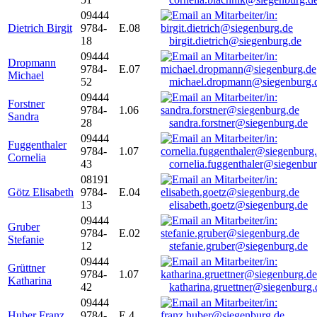
09444
Dietrich Birgit
9784-
E.08
18
birgit.dietrich@siegenburg.de
09444
Dropmann
9784-
E.07
Michael
52
michael.dropmann@siegenburg.
09444
Forstner
9784-
1.06
Sandra
28
sandra.forstner@siegenburg.de
09444
Fuggenthaler
9784-
1.07
Cornelia
43
cornelia.fuggenthaler@siegenbu
08191
Götz Elisabeth
9784-
E.04
13
elisabeth.goetz@siegenburg.de
09444
Gruber
9784-
E.02
Stefanie
12
stefanie.gruber@siegenburg.de
09444
Grüttner
9784-
1.07
Katharina
42
katharina.gruettner@siegenburg.
09444
Huber Franz
9784-
E 4