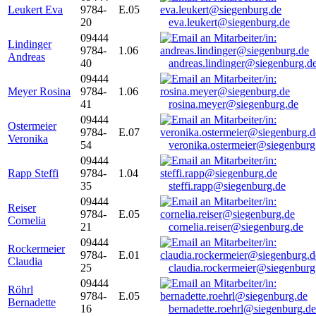
Leukert Eva
9784-
E.05
20
eva.leukert@siegenburg.de
09444
Lindinger
9784-
1.06
Andreas
40
andreas.lindinger@siegenburg.d
09444
Meyer Rosina
9784-
1.06
41
rosina.meyer@siegenburg.de
09444
Ostermeier
9784-
E.07
Veronika
54
veronika.ostermeier@siegenburg
09444
Rapp Steffi
9784-
1.04
35
steffi.rapp@siegenburg.de
09444
Reiser
9784-
E.05
Cornelia
21
cornelia.reiser@siegenburg.de
09444
Rockermeier
9784-
E.01
Claudia
25
claudia.rockermeier@siegenburg
09444
Röhrl
9784-
E.05
Bernadette
16
bernadette.roehrl@siegenburg.de