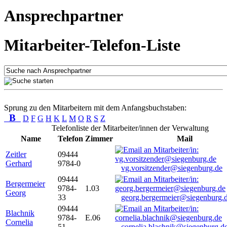
Ansprechpartner
Mitarbeiter-Telefon-Liste
Sprung zu den Mitarbeitern mit dem Anfangsbuchstaben:
B
D
F
G
H
K
L
M
O
R
S
Z
Telefonliste der Mitarbeiter/innen der Verwaltung
Name
Telefon
Zimmer
Mail
Zeitler
09444
Gerhard
9784-0
vg.vorsitzender@siegenburg.de
09444
Bergermeier
9784-
1.03
Georg
33
georg.bergermeier@siegenburg.
09444
Blachnik
9784-
E.06
Cornelia
51
cornelia.blachnik@siegenburg.d