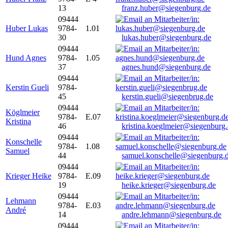
13
franz.huber@siegenburg.de
09444
Huber Lukas
9784-
1.01
30
lukas.huber@siegenburg.de
09444
Hund Agnes
9784-
1.05
37
agnes.hund@siegenburg.de
09444
Kerstin Gueli
9784-
45
kerstin.gueli@siegenbrug.de
09444
Köglmeier
9784-
E.07
Kristina
46
kristina.koeglmeier@siegenburg
09444
Konschelle
9784-
1.08
Samuel
44
samuel.konschelle@siegenburg.
09444
Krieger Heike
9784-
E.09
19
heike.krieger@siegenburg.de
09444
Lehmann
9784-
E.03
André
14
andre.lehmann@siegenburg.de
09444