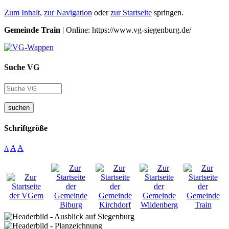
Zum Inhalt
,
zur Navigation
oder
zur Startseite
springen.
Gemeinde Train
| Online: https://www.vg-siegenburg.de/
Suche VG
suchen
Schriftgröße
A
A
A