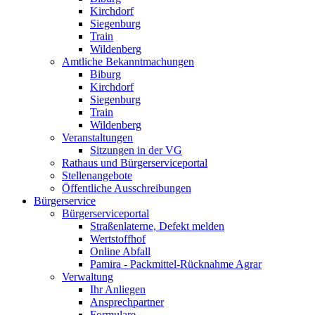
Kirchdorf
Siegenburg
Train
Wildenberg
Amtliche Bekanntmachungen
Biburg
Kirchdorf
Siegenburg
Train
Wildenberg
Veranstaltungen
Sitzungen in der VG
Rathaus und Bürgerserviceportal
Stellenangebote
Öffentliche Ausschreibungen
Bürgerservice
Bürgerserviceportal
Straßenlaterne, Defekt melden
Wertstoffhof
Online Abfall
Pamira - Packmittel-Rücknahme Agrar
Verwaltung
Ihr Anliegen
Ansprechpartner
Formulare