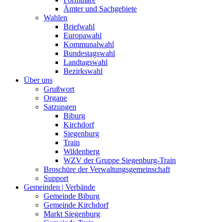
Ämter und Sachgebiete
Wahlen
Briefwahl
Europawahl
Kommunalwahl
Bundestagswahl
Landtagswahl
Bezirkswahl
Über uns
Grußwort
Organe
Satzungen
Biburg
Kirchdorf
Siegenburg
Train
Wildenberg
WZV der Gruppe Siegenburg-Train
Broschüre der Verwaltungsgemeinschaft
Support
Gemeinden | Verbände
Gemeinde Biburg
Gemeinde Kirchdorf
Markt Siegenburg