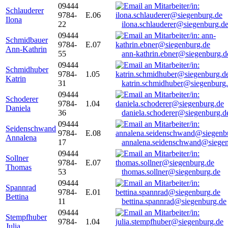
09444
Schlauderer
9784-
E.06
Ilona
22
ilona.schlauderer@siegenburg.d
09444
Schmidbauer
9784-
E.07
Ann-Kathrin
55
ann-kathrin.ebner@siegenburg.d
09444
Schmidhuber
9784-
1.05
Katrin
31
katrin.schmidhuber@siegenburg
09444
Schoderer
9784-
1.04
Daniela
36
daniela.schoderer@siegenburg.d
09444
Seidenschwand
9784-
E.08
Annalena
17
annalena.seidenschwand@siegen
09444
Sollner
9784-
E.07
Thomas
53
thomas.sollner@siegenburg.de
09444
Spannrad
9784-
E.01
Bettina
11
bettina.spannrad@siegenburg.de
09444
Stempfhuber
9784-
1.04
Julia