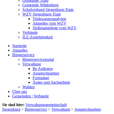
Gemeinde Train
Gemeinde Wildenberg
Schulverband Siegenburg-Train
WZV Siegenburg-Train
Trinkwasseranalysen
Aktuelles vom WZV
Stellenangebote vom WZV
Verbände
ILE-Zugehörigkeit
Startseite
Aktuelles
Bürgerservice
Bürgerserviceportal
Verwaltung
Ihr Anliegen
Ansprechpartner
Formulare
Ämter und Sachgebiete
Wahlen
Über uns
Gemeinden | Verbände
Sie sind hier:
Verwaltungsgemeinschaft
Siegenburg
>
Bürgerservice
>
Verwaltung
>
Ansprechpartner