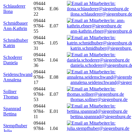
09444
Schlauderer
9784-
E.06
Ilona
22
ilona.schlauderer@siegenburg.d
09444
Schmidbauer
9784-
E.07
Ann-Kathrin
55
ann-kathrin.ebner@siegenburg.d
09444
Schmidhuber
9784-
1.05
Katrin
31
katrin.schmidhuber@siegenburg
09444
Schoderer
9784-
1.04
Daniela
36
daniela.schoderer@siegenburg.d
09444
Seidenschwand
9784-
E.08
Annalena
17
annalena.seidenschwand@siegen
09444
Sollner
9784-
E.07
Thomas
53
thomas.sollner@siegenburg.de
09444
Spannrad
9784-
E.01
Bettina
11
bettina.spannrad@siegenburg.de
09444
Stempfhuber
9784-
1.04
Julia