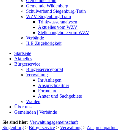
Gemeinde Train
Gemeinde Wildenberg
Schulverband Siegenburg-Train
WZV Siegenburg-Train
Trinkwasseranalysen
Aktuelles vom WZV
Stellenangebote vom WZV
Verbände
ILE-Zugehörigkeit
Startseite
Aktuelles
Bürgerservice
Bürgerserviceportal
Verwaltung
Ihr Anliegen
Ansprechpartner
Formulare
Ämter und Sachgebiete
Wahlen
Über uns
Gemeinden | Verbände
Sie sind hier:
Verwaltungsgemeinschaft
Siegenburg
>
Bürgerservice
>
Verwaltung
>
Ansprechpartner