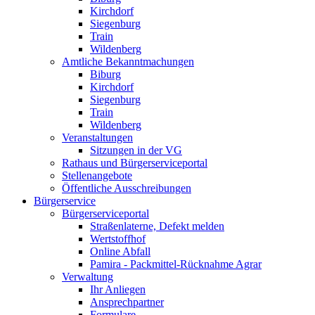
Kirchdorf
Siegenburg
Train
Wildenberg
Amtliche Bekanntmachungen
Biburg
Kirchdorf
Siegenburg
Train
Wildenberg
Veranstaltungen
Sitzungen in der VG
Rathaus und Bürgerserviceportal
Stellenangebote
Öffentliche Ausschreibungen
Bürgerservice
Bürgerserviceportal
Straßenlaterne, Defekt melden
Wertstoffhof
Online Abfall
Pamira - Packmittel-Rücknahme Agrar
Verwaltung
Ihr Anliegen
Ansprechpartner
Formulare