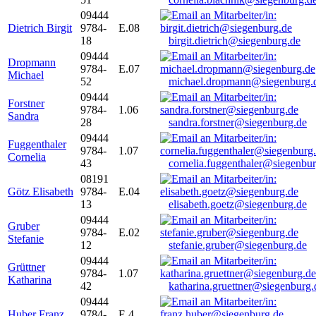
09444
Dietrich Birgit
9784-
E.08
18
birgit.dietrich@siegenburg.de
09444
Dropmann
9784-
E.07
Michael
52
michael.dropmann@siegenburg.
09444
Forstner
9784-
1.06
Sandra
28
sandra.forstner@siegenburg.de
09444
Fuggenthaler
9784-
1.07
Cornelia
43
cornelia.fuggenthaler@siegenbu
08191
Götz Elisabeth
9784-
E.04
13
elisabeth.goetz@siegenburg.de
09444
Gruber
9784-
E.02
Stefanie
12
stefanie.gruber@siegenburg.de
09444
Grüttner
9784-
1.07
Katharina
42
katharina.gruettner@siegenburg.
09444
Huber Franz
9784-
E 4