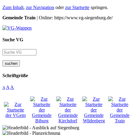
Zum Inhalt
,
zur Navigation
oder
zur Startseite
springen.
Gemeinde Train
| Online: https://www.vg-siegenburg.de/
Suche VG
suchen
Schriftgröße
A
A
A