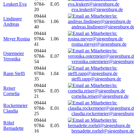
Leukert Eva
9784-
E.05
20
eva.leukert@siegenburg.de
09444
Lindinger
9784-
1.06
Andreas
40
andreas.lindinger@siegenburg.d
09444
Meyer Rosina
9784-
1.06
41
rosina.meyer@siegenburg.de
09444
Ostermeier
9784-
E.07
Veronika
54
veronika.ostermeier@siegenburg
09444
Rapp Steffi
9784-
1.04
35
steffi.rapp@siegenburg.de
09444
Reiser
9784-
E.05
Cornelia
21
cornelia.reiser@siegenburg.de
09444
Rockermeier
9784-
E.01
Claudia
25
claudia.rockermeier@siegenburg
09444
Röhrl
9784-
E.05
Bernadette
16
bernadette.roehrl@siegenburg.de