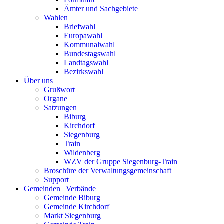
Ämter und Sachgebiete
Wahlen
Briefwahl
Europawahl
Kommunalwahl
Bundestagswahl
Landtagswahl
Bezirkswahl
Über uns
Grußwort
Organe
Satzungen
Biburg
Kirchdorf
Siegenburg
Train
Wildenberg
WZV der Gruppe Siegenburg-Train
Broschüre der Verwaltungsgemeinschaft
Support
Gemeinden | Verbände
Gemeinde Biburg
Gemeinde Kirchdorf
Markt Siegenburg