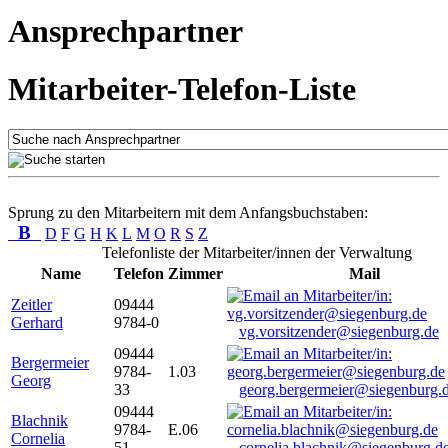
Ansprechpartner
Mitarbeiter-Telefon-Liste
Sprung zu den Mitarbeitern mit dem Anfangsbuchstaben:
B
D
F
G
H
K
L
M
O
R
S
Z
Telefonliste der Mitarbeiter/innen der Verwaltung
Name
Telefon
Zimmer
Mail
Zeitler
09444
Gerhard
9784-0
vg.vorsitzender@siegenburg.de
09444
Bergermeier
9784-
1.03
Georg
33
georg.bergermeier@siegenburg.
09444
Blachnik
9784-
E.06
Cornelia
51
cornelia.blachnik@siegenburg.d