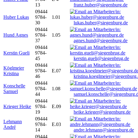
13
franz.huber@siegenburg.de
09444
Huber Lukas
9784-
1.01
30
lukas.huber@siegenburg.de
09444
Hund Agnes
9784-
1.05
37
agnes.hund@siegenburg.de
09444
Kerstin Gueli
9784-
45
kerstin.gueli@siegenbrug.de
09444
Köglmeier
9784-
E.07
Kristina
46
kristina.koeglmeier@siegenburg
09444
Konschelle
9784-
1.08
Samuel
44
samuel.konschelle@siegenburg.
09444
Krieger Heike
9784-
E.09
19
heike.krieger@siegenburg.de
09444
Lehmann
9784-
E.03
André
14
andre.lehmann@siegenburg.de
09444