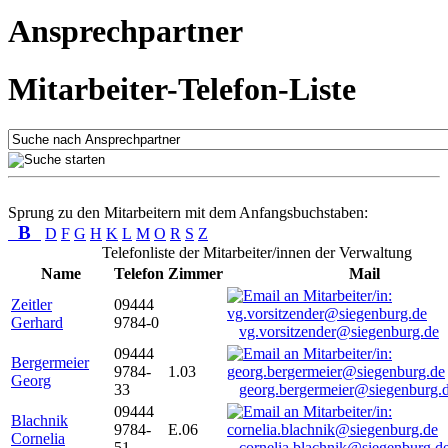
Ansprechpartner
Mitarbeiter-Telefon-Liste
Sprung zu den Mitarbeitern mit dem Anfangsbuchstaben:
B
D
F
G
H
K
L
M
O
R
S
Z
Telefonliste der Mitarbeiter/innen der Verwaltung
Name
Telefon
Zimmer
Mail
Zeitler
09444
Gerhard
9784-0
vg.vorsitzender@siegenburg.de
09444
Bergermeier
9784-
1.03
Georg
33
georg.bergermeier@siegenburg.
09444
Blachnik
9784-
E.06
Cornelia
51
cornelia.blachnik@siegenburg.d