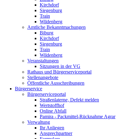
Kirchdorf
Siegenburg
Train
Wildenberg
Amtliche Bekanntmachungen
Biburg
Kirchdorf
Siegenburg
Train
Wildenberg
Veranstaltungen
Sitzungen in der VG
Rathaus und Bürgerserviceportal
Stellenangebote
Öffentliche Ausschreibungen
Bürgerservice
Bürgerserviceportal
Straßenlaterne, Defekt melden
Wertstoffhof
Online Abfall
Pamira - Packmittel-Rücknahme Agrar
Verwaltung
Ihr Anliegen
Ansprechpartner
Formulare