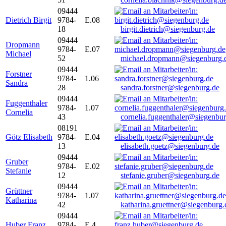
09444
Dietrich Birgit
9784-
E.08
18
birgit.dietrich@siegenburg.de
09444
Dropmann
9784-
E.07
Michael
52
michael.dropmann@siegenburg.
09444
Forstner
9784-
1.06
Sandra
28
sandra.forstner@siegenburg.de
09444
Fuggenthaler
9784-
1.07
Cornelia
43
cornelia.fuggenthaler@siegenbu
08191
Götz Elisabeth
9784-
E.04
13
elisabeth.goetz@siegenburg.de
09444
Gruber
9784-
E.02
Stefanie
12
stefanie.gruber@siegenburg.de
09444
Grüttner
9784-
1.07
Katharina
42
katharina.gruettner@siegenburg.
09444
Huber Franz
9784-
E 4