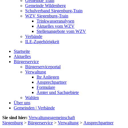
Gemeinde Train
Gemeinde Wildenberg
Schulverband Siegenburg-Train
WZV Siegenburg-Train
Trinkwasseranalysen
Aktuelles vom WZV
Stellenangebote vom WZV
Verbände
ILE-Zugehörigkeit
Startseite
Aktuelles
Bürgerservice
Bürgerserviceportal
Verwaltung
Ihr Anliegen
Ansprechpartner
Formulare
Ämter und Sachgebiete
Wahlen
Über uns
Gemeinden | Verbände
Sie sind hier:
Verwaltungsgemeinschaft
Siegenburg
>
Bürgerservice
>
Verwaltung
>
Ansprechpartner