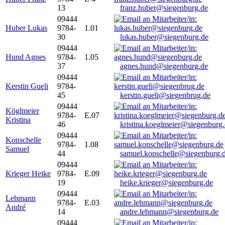
13
franz.huber@siegenburg.de
09444
Huber Lukas
9784-
1.01
30
lukas.huber@siegenburg.de
09444
Hund Agnes
9784-
1.05
37
agnes.hund@siegenburg.de
09444
Kerstin Gueli
9784-
45
kerstin.gueli@siegenbrug.de
09444
Köglmeier
9784-
E.07
Kristina
46
kristina.koeglmeier@siegenburg
09444
Konschelle
9784-
1.08
Samuel
44
samuel.konschelle@siegenburg.
09444
Krieger Heike
9784-
E.09
19
heike.krieger@siegenburg.de
09444
Lehmann
9784-
E.03
André
14
andre.lehmann@siegenburg.de
09444