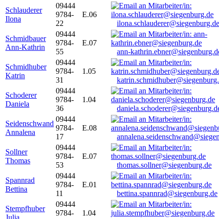
09444
Schlauderer
9784-
E.06
Ilona
22
ilona.schlauderer@siegenburg.d
09444
Schmidbauer
9784-
E.07
Ann-Kathrin
55
ann-kathrin.ebner@siegenburg.d
09444
Schmidhuber
9784-
1.05
Katrin
31
katrin.schmidhuber@siegenburg
09444
Schoderer
9784-
1.04
Daniela
36
daniela.schoderer@siegenburg.d
09444
Seidenschwand
9784-
E.08
Annalena
17
annalena.seidenschwand@siegen
09444
Sollner
9784-
E.07
Thomas
53
thomas.sollner@siegenburg.de
09444
Spannrad
9784-
E.01
Bettina
11
bettina.spannrad@siegenburg.de
09444
Stempfhuber
9784-
1.04
Julia