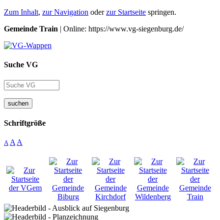
Zum Inhalt
,
zur Navigation
oder
zur Startseite
springen.
Gemeinde Train
| Online: https://www.vg-siegenburg.de/
Suche VG
suchen
Schriftgröße
A
A
A