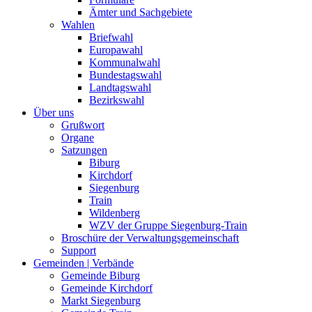
Ämter und Sachgebiete
Wahlen
Briefwahl
Europawahl
Kommunalwahl
Bundestagswahl
Landtagswahl
Bezirkswahl
Über uns
Grußwort
Organe
Satzungen
Biburg
Kirchdorf
Siegenburg
Train
Wildenberg
WZV der Gruppe Siegenburg-Train
Broschüre der Verwaltungsgemeinschaft
Support
Gemeinden | Verbände
Gemeinde Biburg
Gemeinde Kirchdorf
Markt Siegenburg