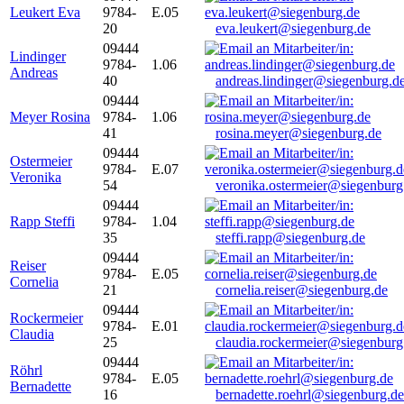
Leukert Eva
9784-
E.05
20
eva.leukert@siegenburg.de
09444
Lindinger
9784-
1.06
Andreas
40
andreas.lindinger@siegenburg.d
09444
Meyer Rosina
9784-
1.06
41
rosina.meyer@siegenburg.de
09444
Ostermeier
9784-
E.07
Veronika
54
veronika.ostermeier@siegenburg
09444
Rapp Steffi
9784-
1.04
35
steffi.rapp@siegenburg.de
09444
Reiser
9784-
E.05
Cornelia
21
cornelia.reiser@siegenburg.de
09444
Rockermeier
9784-
E.01
Claudia
25
claudia.rockermeier@siegenburg
09444
Röhrl
9784-
E.05
Bernadette
16
bernadette.roehrl@siegenburg.de