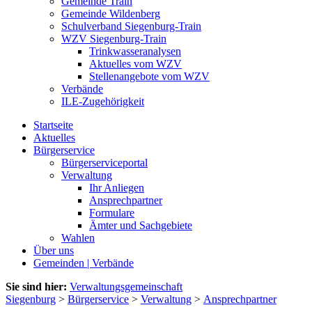
Gemeinde Train
Gemeinde Wildenberg
Schulverband Siegenburg-Train
WZV Siegenburg-Train
Trinkwasseranalysen
Aktuelles vom WZV
Stellenangebote vom WZV
Verbände
ILE-Zugehörigkeit
Startseite
Aktuelles
Bürgerservice
Bürgerserviceportal
Verwaltung
Ihr Anliegen
Ansprechpartner
Formulare
Ämter und Sachgebiete
Wahlen
Über uns
Gemeinden | Verbände
Sie sind hier:
Verwaltungsgemeinschaft
Siegenburg
>
Bürgerservice
>
Verwaltung
>
Ansprechpartner