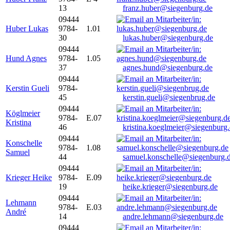
13
franz.huber@siegenburg.de
09444
Huber Lukas
9784-
1.01
30
lukas.huber@siegenburg.de
09444
Hund Agnes
9784-
1.05
37
agnes.hund@siegenburg.de
09444
Kerstin Gueli
9784-
45
kerstin.gueli@siegenbrug.de
09444
Köglmeier
9784-
E.07
Kristina
46
kristina.koeglmeier@siegenburg
09444
Konschelle
9784-
1.08
Samuel
44
samuel.konschelle@siegenburg.
09444
Krieger Heike
9784-
E.09
19
heike.krieger@siegenburg.de
09444
Lehmann
9784-
E.03
André
14
andre.lehmann@siegenburg.de
09444