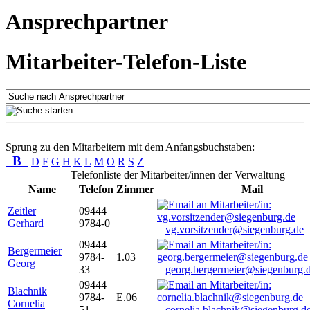
Ansprechpartner
Mitarbeiter-Telefon-Liste
Sprung zu den Mitarbeitern mit dem Anfangsbuchstaben:
B
D
F
G
H
K
L
M
O
R
S
Z
Telefonliste der Mitarbeiter/innen der Verwaltung
Name
Telefon
Zimmer
Mail
Zeitler
09444
Gerhard
9784-0
vg.vorsitzender@siegenburg.de
09444
Bergermeier
9784-
1.03
Georg
33
georg.bergermeier@siegenburg.
09444
Blachnik
9784-
E.06
Cornelia
51
cornelia.blachnik@siegenburg.d