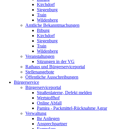
Kirchdorf
Siegenburg
Train
Wildenberg
Amtliche Bekanntmachungen
Biburg
Kirchdorf
Siegenburg
Train
Wildenberg
Veranstaltungen
Sitzungen in der VG
Rathaus und Bürgerserviceportal
Stellenangebote
Öffentliche Ausschreibungen
Bürgerservice
Bürgerserviceportal
Straßenlaterne, Defekt melden
Wertstoffhof
Online Abfall
Pamira - Packmittel-Rücknahme Agrar
Verwaltung
Ihr Anliegen
Ansprechpartner
Formulare