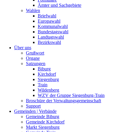
Ämter und Sachgebiete
Wahlen
Briefwahl
Europawahl
Kommunalwahl
Bundestagswahl
Landtagswahl
Bezirkswahl
Über uns
Grußwort
Organe
Satzungen
Biburg
Kirchdorf
Siegenburg
Train
Wildenberg
WZV der Gruppe Siegenburg-Train
Broschüre der Verwaltungsgemeinschaft
Support
Gemeinden | Verbände
Gemeinde Biburg
Gemeinde Kirchdorf
Markt Siegenburg