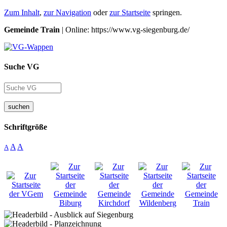
Zum Inhalt
,
zur Navigation
oder
zur Startseite
springen.
Gemeinde Train
| Online: https://www.vg-siegenburg.de/
Suche VG
suchen
Schriftgröße
A
A
A