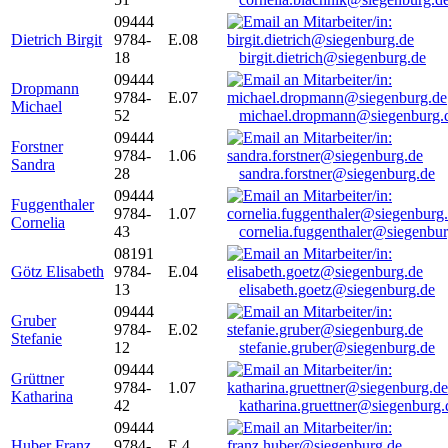
09444
Dietrich Birgit
9784-
E.08
18
birgit.dietrich@siegenburg.de
09444
Dropmann
9784-
E.07
Michael
52
michael.dropmann@siegenburg.
09444
Forstner
9784-
1.06
Sandra
28
sandra.forstner@siegenburg.de
09444
Fuggenthaler
9784-
1.07
Cornelia
43
cornelia.fuggenthaler@siegenbu
08191
Götz Elisabeth
9784-
E.04
13
elisabeth.goetz@siegenburg.de
09444
Gruber
9784-
E.02
Stefanie
12
stefanie.gruber@siegenburg.de
09444
Grüttner
9784-
1.07
Katharina
42
katharina.gruettner@siegenburg.
09444
Huber Franz
9784-
E 4