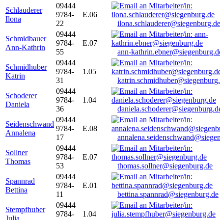
09444
Schlauderer
9784-
E.06
Ilona
22
ilona.schlauderer@siegenburg.d
09444
Schmidbauer
9784-
E.07
Ann-Kathrin
55
ann-kathrin.ebner@siegenburg.d
09444
Schmidhuber
9784-
1.05
Katrin
31
katrin.schmidhuber@siegenburg
09444
Schoderer
9784-
1.04
Daniela
36
daniela.schoderer@siegenburg.d
09444
Seidenschwand
9784-
E.08
Annalena
17
annalena.seidenschwand@siegen
09444
Sollner
9784-
E.07
Thomas
53
thomas.sollner@siegenburg.de
09444
Spannrad
9784-
E.01
Bettina
11
bettina.spannrad@siegenburg.de
09444
Stempfhuber
9784-
1.04
Julia