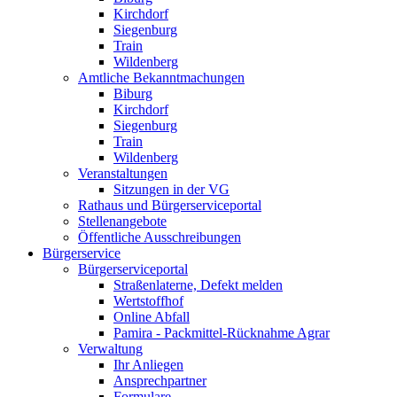
Kirchdorf
Siegenburg
Train
Wildenberg
Amtliche Bekanntmachungen
Biburg
Kirchdorf
Siegenburg
Train
Wildenberg
Veranstaltungen
Sitzungen in der VG
Rathaus und Bürgerserviceportal
Stellenangebote
Öffentliche Ausschreibungen
Bürgerservice
Bürgerserviceportal
Straßenlaterne, Defekt melden
Wertstoffhof
Online Abfall
Pamira - Packmittel-Rücknahme Agrar
Verwaltung
Ihr Anliegen
Ansprechpartner
Formulare