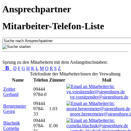
Ansprechpartner
Mitarbeiter-Telefon-Liste
Sprung zu den Mitarbeitern mit dem Anfangsbuchstaben:
B
D
F
G
H
K
L
M
O
R
S
Z
Telefonliste der Mitarbeiter/innen der Verwaltung
Name
Telefon
Zimmer
Mail
Zeitler
09444
Gerhard
9784-0
vg.vorsitzender@siegenburg.de
09444
Bergermeier
9784-
1.03
Georg
33
georg.bergermeier@siegenburg.
09444
Blachnik
9784-
E.06
Cornelia
51
cornelia.blachnik@siegenburg.d