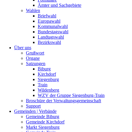
Ämter und Sachgebiete
Wahlen
Briefwahl
Europawahl
Kommunalwahl
Bundestagswahl
Landtagswahl
Bezirkswahl
Über uns
Grußwort
Organe
Satzungen
Biburg
Kirchdorf
Siegenburg
Train
Wildenberg
WZV der Gruppe Siegenburg-Train
Broschüre der Verwaltungsgemeinschaft
Support
Gemeinden | Verbände
Gemeinde Biburg
Gemeinde Kirchdorf
Markt Siegenburg