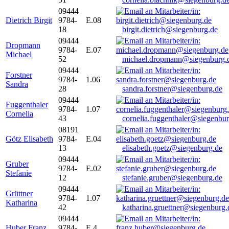
09444
Dietrich Birgit
9784-
E.08
18
birgit.dietrich@siegenburg.de
09444
Dropmann
9784-
E.07
Michael
52
michael.dropmann@siegenburg.
09444
Forstner
9784-
1.06
Sandra
28
sandra.forstner@siegenburg.de
09444
Fuggenthaler
9784-
1.07
Cornelia
43
cornelia.fuggenthaler@siegenbu
08191
Götz Elisabeth
9784-
E.04
13
elisabeth.goetz@siegenburg.de
09444
Gruber
9784-
E.02
Stefanie
12
stefanie.gruber@siegenburg.de
09444
Grüttner
9784-
1.07
Katharina
42
katharina.gruettner@siegenburg.
09444
Huber Franz
9784-
E 4