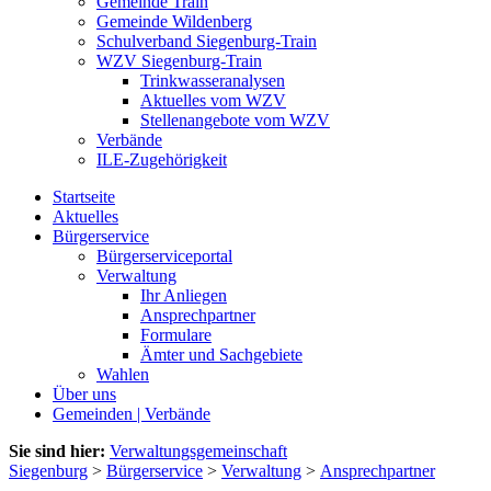
Gemeinde Train
Gemeinde Wildenberg
Schulverband Siegenburg-Train
WZV Siegenburg-Train
Trinkwasseranalysen
Aktuelles vom WZV
Stellenangebote vom WZV
Verbände
ILE-Zugehörigkeit
Startseite
Aktuelles
Bürgerservice
Bürgerserviceportal
Verwaltung
Ihr Anliegen
Ansprechpartner
Formulare
Ämter und Sachgebiete
Wahlen
Über uns
Gemeinden | Verbände
Sie sind hier:
Verwaltungsgemeinschaft
Siegenburg
>
Bürgerservice
>
Verwaltung
>
Ansprechpartner