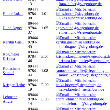
13
franz.huber@siegenburg.de
09444
Huber Lukas
9784-
1.01
30
lukas.huber@siegenburg.de
09444
Hund Agnes
9784-
1.05
37
agnes.hund@siegenburg.de
09444
Kerstin Gueli
9784-
45
kerstin.gueli@siegenbrug.de
09444
Köglmeier
9784-
E.07
Kristina
46
kristina.koeglmeier@siegenburg
09444
Konschelle
9784-
1.08
Samuel
44
samuel.konschelle@siegenburg.
09444
Krieger Heike
9784-
E.09
19
heike.krieger@siegenburg.de
09444
Lehmann
9784-
E.03
André
14
andre.lehmann@siegenburg.de
09444