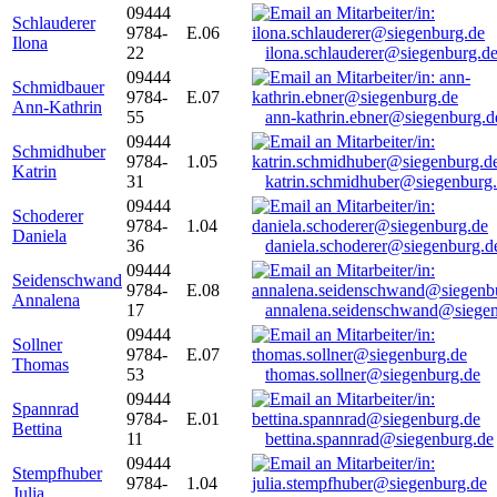
09444
Schlauderer
9784-
E.06
Ilona
22
ilona.schlauderer@siegenburg.d
09444
Schmidbauer
9784-
E.07
Ann-Kathrin
55
ann-kathrin.ebner@siegenburg.d
09444
Schmidhuber
9784-
1.05
Katrin
31
katrin.schmidhuber@siegenburg
09444
Schoderer
9784-
1.04
Daniela
36
daniela.schoderer@siegenburg.d
09444
Seidenschwand
9784-
E.08
Annalena
17
annalena.seidenschwand@siegen
09444
Sollner
9784-
E.07
Thomas
53
thomas.sollner@siegenburg.de
09444
Spannrad
9784-
E.01
Bettina
11
bettina.spannrad@siegenburg.de
09444
Stempfhuber
9784-
1.04
Julia