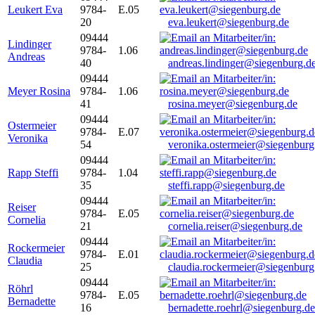
Leukert Eva
9784-
E.05
20
eva.leukert@siegenburg.de
09444
Lindinger
9784-
1.06
Andreas
40
andreas.lindinger@siegenburg.d
09444
Meyer Rosina
9784-
1.06
41
rosina.meyer@siegenburg.de
09444
Ostermeier
9784-
E.07
Veronika
54
veronika.ostermeier@siegenburg
09444
Rapp Steffi
9784-
1.04
35
steffi.rapp@siegenburg.de
09444
Reiser
9784-
E.05
Cornelia
21
cornelia.reiser@siegenburg.de
09444
Rockermeier
9784-
E.01
Claudia
25
claudia.rockermeier@siegenburg
09444
Röhrl
9784-
E.05
Bernadette
16
bernadette.roehrl@siegenburg.de