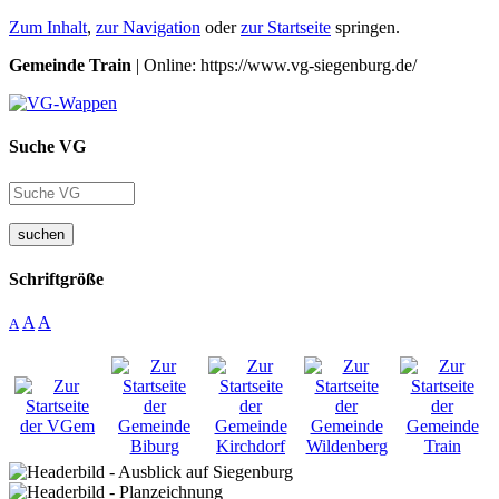
Zum Inhalt
,
zur Navigation
oder
zur Startseite
springen.
Gemeinde Train
| Online: https://www.vg-siegenburg.de/
Suche VG
suchen
Schriftgröße
A
A
A