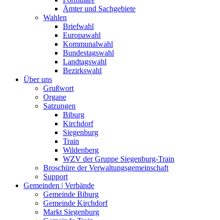
Ämter und Sachgebiete
Wahlen
Briefwahl
Europawahl
Kommunalwahl
Bundestagswahl
Landtagswahl
Bezirkswahl
Über uns
Grußwort
Organe
Satzungen
Biburg
Kirchdorf
Siegenburg
Train
Wildenberg
WZV der Gruppe Siegenburg-Train
Broschüre der Verwaltungsgemeinschaft
Support
Gemeinden | Verbände
Gemeinde Biburg
Gemeinde Kirchdorf
Markt Siegenburg