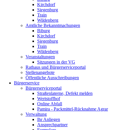
Kirchdorf
Siegenburg
Train
Wildenberg
Amtliche Bekanntmachungen
Biburg
Kirchdorf
Siegenburg
Train
Wildenberg
Veranstaltungen
Sitzungen in der VG
Rathaus und Bürgerserviceportal
Stellenangebote
Öffentliche Ausschreibungen
Bürgerservice
Bürgerserviceportal
Straßenlaterne, Defekt melden
Wertstoffhof
Online Abfall
Pamira - Packmittel-Rücknahme Agrar
Verwaltung
Ihr Anliegen
Ansprechpartner
Formulare