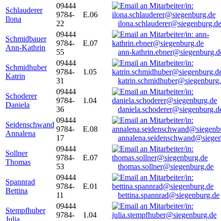
09444
Schlauderer
9784-
E.06
Ilona
22
ilona.schlauderer@siegenburg.d
09444
Schmidbauer
9784-
E.07
Ann-Kathrin
55
ann-kathrin.ebner@siegenburg.d
09444
Schmidhuber
9784-
1.05
Katrin
31
katrin.schmidhuber@siegenburg
09444
Schoderer
9784-
1.04
Daniela
36
daniela.schoderer@siegenburg.d
09444
Seidenschwand
9784-
E.08
Annalena
17
annalena.seidenschwand@siegen
09444
Sollner
9784-
E.07
Thomas
53
thomas.sollner@siegenburg.de
09444
Spannrad
9784-
E.01
Bettina
11
bettina.spannrad@siegenburg.de
09444
Stempfhuber
9784-
1.04
Julia