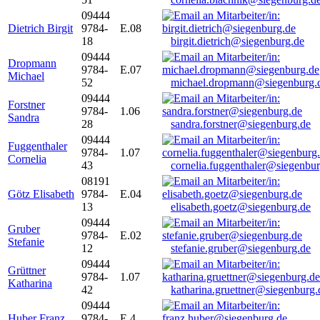
09444
Dietrich Birgit
9784-
E.08
18
birgit.dietrich@siegenburg.de
09444
Dropmann
9784-
E.07
Michael
52
michael.dropmann@siegenburg.
09444
Forstner
9784-
1.06
Sandra
28
sandra.forstner@siegenburg.de
09444
Fuggenthaler
9784-
1.07
Cornelia
43
cornelia.fuggenthaler@siegenbu
08191
Götz Elisabeth
9784-
E.04
13
elisabeth.goetz@siegenburg.de
09444
Gruber
9784-
E.02
Stefanie
12
stefanie.gruber@siegenburg.de
09444
Grüttner
9784-
1.07
Katharina
42
katharina.gruettner@siegenburg.
09444
Huber Franz
9784-
E 4