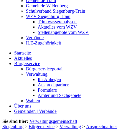
Gemeinde Train
Gemeinde Wildenberg
Schulverband Siegenburg-Train
WZV Siegenburg-Train
Trinkwasseranalysen
Aktuelles vom WZV
Stellenangebote vom WZV
Verbände
ILE-Zugehörigkeit
Startseite
Aktuelles
Bürgerservice
Bürgerserviceportal
Verwaltung
Ihr Anliegen
Ansprechpartner
Formulare
Ämter und Sachgebiete
Wahlen
Über uns
Gemeinden | Verbände
Sie sind hier:
Verwaltungsgemeinschaft
Siegenburg
>
Bürgerservice
>
Verwaltung
>
Ansprechpartner