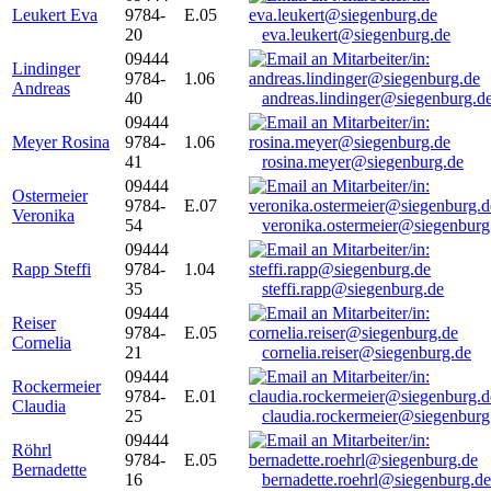
Leukert Eva
9784-
E.05
20
eva.leukert@siegenburg.de
09444
Lindinger
9784-
1.06
Andreas
40
andreas.lindinger@siegenburg.d
09444
Meyer Rosina
9784-
1.06
41
rosina.meyer@siegenburg.de
09444
Ostermeier
9784-
E.07
Veronika
54
veronika.ostermeier@siegenburg
09444
Rapp Steffi
9784-
1.04
35
steffi.rapp@siegenburg.de
09444
Reiser
9784-
E.05
Cornelia
21
cornelia.reiser@siegenburg.de
09444
Rockermeier
9784-
E.01
Claudia
25
claudia.rockermeier@siegenburg
09444
Röhrl
9784-
E.05
Bernadette
16
bernadette.roehrl@siegenburg.de