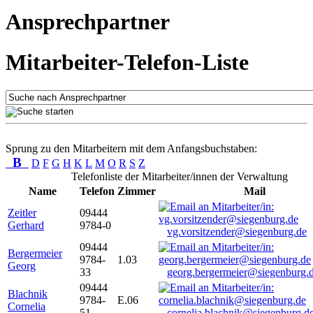
Ansprechpartner
Mitarbeiter-Telefon-Liste
Sprung zu den Mitarbeitern mit dem Anfangsbuchstaben:
B
D
F
G
H
K
L
M
O
R
S
Z
Telefonliste der Mitarbeiter/innen der Verwaltung
Name
Telefon
Zimmer
Mail
Zeitler
09444
Gerhard
9784-0
vg.vorsitzender@siegenburg.de
09444
Bergermeier
9784-
1.03
Georg
33
georg.bergermeier@siegenburg.
09444
Blachnik
9784-
E.06
Cornelia
51
cornelia.blachnik@siegenburg.d