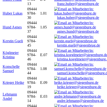
13
franz.huber@siegenburg.de
09444
Huber Lukas
9784-
1.01
30
lukas.huber@siegenburg.de
09444
Hund Agnes
9784-
1.05
37
agnes.hund@siegenburg.de
09444
Kerstin Gueli
9784-
45
kerstin.gueli@siegenbrug.de
09444
Köglmeier
9784-
E.07
Kristina
46
kristina.koeglmeier@siegenburg
09444
Konschelle
9784-
1.08
Samuel
44
samuel.konschelle@siegenburg.
09444
Krieger Heike
9784-
E.09
19
heike.krieger@siegenburg.de
09444
Lehmann
9784-
E.03
André
14
andre.lehmann@siegenburg.de
09444