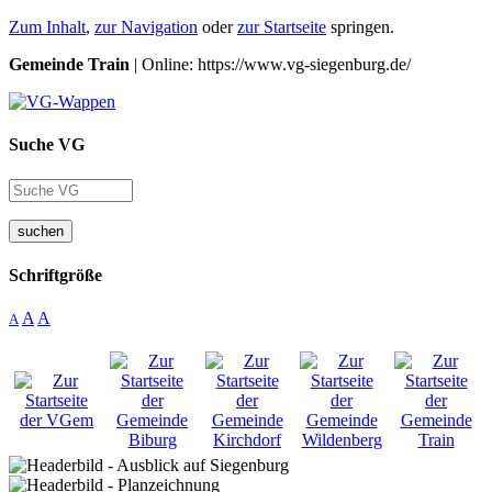
Zum Inhalt
,
zur Navigation
oder
zur Startseite
springen.
Gemeinde Train
| Online: https://www.vg-siegenburg.de/
Suche VG
suchen
Schriftgröße
A
A
A