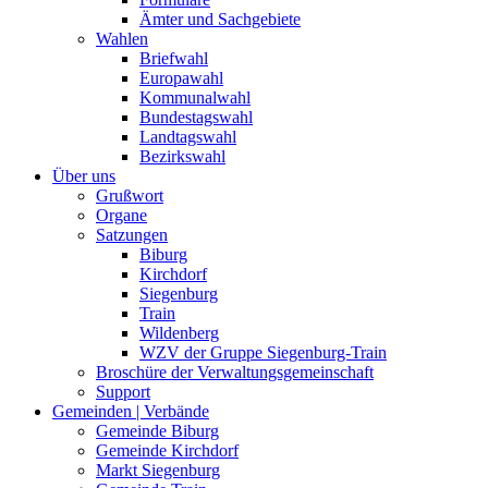
Ämter und Sachgebiete
Wahlen
Briefwahl
Europawahl
Kommunalwahl
Bundestagswahl
Landtagswahl
Bezirkswahl
Über uns
Grußwort
Organe
Satzungen
Biburg
Kirchdorf
Siegenburg
Train
Wildenberg
WZV der Gruppe Siegenburg-Train
Broschüre der Verwaltungsgemeinschaft
Support
Gemeinden | Verbände
Gemeinde Biburg
Gemeinde Kirchdorf
Markt Siegenburg