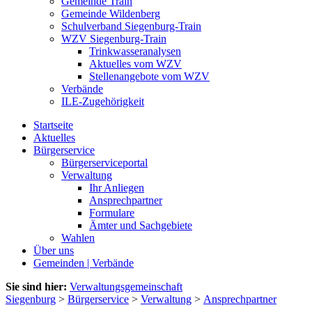
Gemeinde Train
Gemeinde Wildenberg
Schulverband Siegenburg-Train
WZV Siegenburg-Train
Trinkwasseranalysen
Aktuelles vom WZV
Stellenangebote vom WZV
Verbände
ILE-Zugehörigkeit
Startseite
Aktuelles
Bürgerservice
Bürgerserviceportal
Verwaltung
Ihr Anliegen
Ansprechpartner
Formulare
Ämter und Sachgebiete
Wahlen
Über uns
Gemeinden | Verbände
Sie sind hier:
Verwaltungsgemeinschaft
Siegenburg
>
Bürgerservice
>
Verwaltung
>
Ansprechpartner