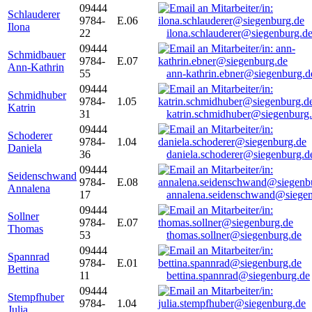
09444
Schlauderer
9784-
E.06
Ilona
22
ilona.schlauderer@siegenburg.d
09444
Schmidbauer
9784-
E.07
Ann-Kathrin
55
ann-kathrin.ebner@siegenburg.d
09444
Schmidhuber
9784-
1.05
Katrin
31
katrin.schmidhuber@siegenburg
09444
Schoderer
9784-
1.04
Daniela
36
daniela.schoderer@siegenburg.d
09444
Seidenschwand
9784-
E.08
Annalena
17
annalena.seidenschwand@siegen
09444
Sollner
9784-
E.07
Thomas
53
thomas.sollner@siegenburg.de
09444
Spannrad
9784-
E.01
Bettina
11
bettina.spannrad@siegenburg.de
09444
Stempfhuber
9784-
1.04
Julia