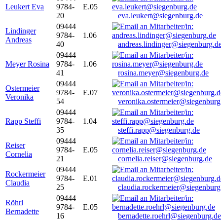
Leukert Eva
9784-
E.05
20
eva.leukert@siegenburg.de
09444
Lindinger
9784-
1.06
Andreas
40
andreas.lindinger@siegenburg.d
09444
Meyer Rosina
9784-
1.06
41
rosina.meyer@siegenburg.de
09444
Ostermeier
9784-
E.07
Veronika
54
veronika.ostermeier@siegenburg
09444
Rapp Steffi
9784-
1.04
35
steffi.rapp@siegenburg.de
09444
Reiser
9784-
E.05
Cornelia
21
cornelia.reiser@siegenburg.de
09444
Rockermeier
9784-
E.01
Claudia
25
claudia.rockermeier@siegenburg
09444
Röhrl
9784-
E.05
Bernadette
16
bernadette.roehrl@siegenburg.de