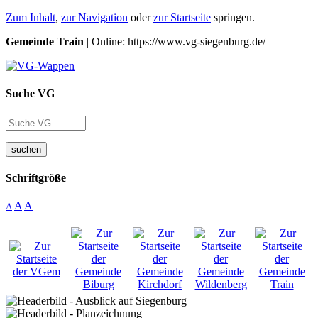
Zum Inhalt
,
zur Navigation
oder
zur Startseite
springen.
Gemeinde Train
| Online: https://www.vg-siegenburg.de/
Suche VG
suchen
Schriftgröße
A
A
A