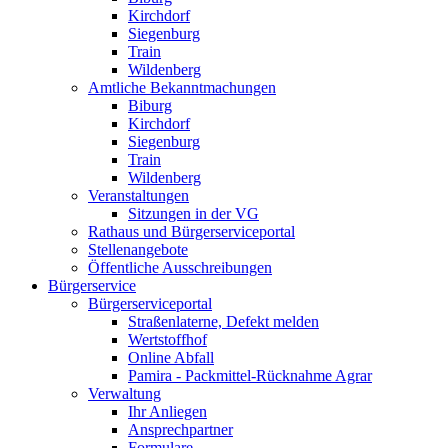
Kirchdorf
Siegenburg
Train
Wildenberg
Amtliche Bekanntmachungen
Biburg
Kirchdorf
Siegenburg
Train
Wildenberg
Veranstaltungen
Sitzungen in der VG
Rathaus und Bürgerserviceportal
Stellenangebote
Öffentliche Ausschreibungen
Bürgerservice
Bürgerserviceportal
Straßenlaterne, Defekt melden
Wertstoffhof
Online Abfall
Pamira - Packmittel-Rücknahme Agrar
Verwaltung
Ihr Anliegen
Ansprechpartner
Formulare