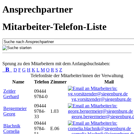
Ansprechpartner
Mitarbeiter-Telefon-Liste
Sprung zu den Mitarbeitern mit dem Anfangsbuchstaben:
B
D
F
G
H
K
L
M
O
R
S
Z
Telefonliste der Mitarbeiter/innen der Verwaltung
Name
Telefon
Zimmer
Mail
Zeitler
09444
Gerhard
9784-0
vg.vorsitzender@siegenburg.de
09444
Bergermeier
9784-
1.03
Georg
33
georg.bergermeier@siegenburg.
09444
Blachnik
9784-
E.06
Cornelia
51
cornelia.blachnik@siegenburg.d