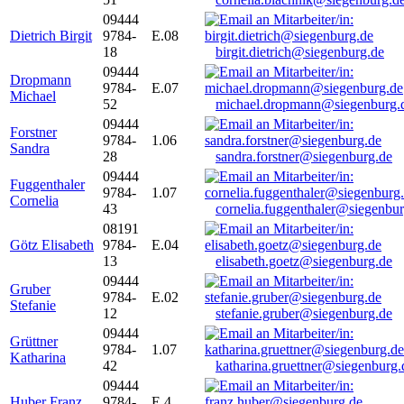
09444
Dietrich Birgit
9784-
E.08
18
birgit.dietrich@siegenburg.de
09444
Dropmann
9784-
E.07
Michael
52
michael.dropmann@siegenburg.
09444
Forstner
9784-
1.06
Sandra
28
sandra.forstner@siegenburg.de
09444
Fuggenthaler
9784-
1.07
Cornelia
43
cornelia.fuggenthaler@siegenbu
08191
Götz Elisabeth
9784-
E.04
13
elisabeth.goetz@siegenburg.de
09444
Gruber
9784-
E.02
Stefanie
12
stefanie.gruber@siegenburg.de
09444
Grüttner
9784-
1.07
Katharina
42
katharina.gruettner@siegenburg.
09444
Huber Franz
9784-
E 4