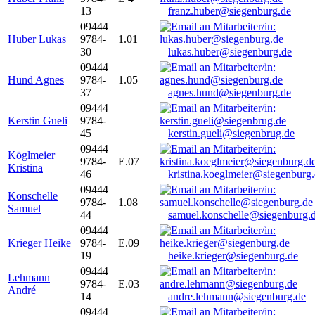
13
franz.huber@siegenburg.de
09444
Huber Lukas
9784-
1.01
30
lukas.huber@siegenburg.de
09444
Hund Agnes
9784-
1.05
37
agnes.hund@siegenburg.de
09444
Kerstin Gueli
9784-
45
kerstin.gueli@siegenbrug.de
09444
Köglmeier
9784-
E.07
Kristina
46
kristina.koeglmeier@siegenburg
09444
Konschelle
9784-
1.08
Samuel
44
samuel.konschelle@siegenburg.
09444
Krieger Heike
9784-
E.09
19
heike.krieger@siegenburg.de
09444
Lehmann
9784-
E.03
André
14
andre.lehmann@siegenburg.de
09444