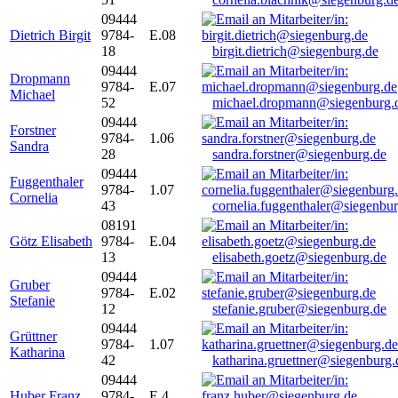
09444
Dietrich Birgit
9784-
E.08
18
birgit.dietrich@siegenburg.de
09444
Dropmann
9784-
E.07
Michael
52
michael.dropmann@siegenburg.
09444
Forstner
9784-
1.06
Sandra
28
sandra.forstner@siegenburg.de
09444
Fuggenthaler
9784-
1.07
Cornelia
43
cornelia.fuggenthaler@siegenbu
08191
Götz Elisabeth
9784-
E.04
13
elisabeth.goetz@siegenburg.de
09444
Gruber
9784-
E.02
Stefanie
12
stefanie.gruber@siegenburg.de
09444
Grüttner
9784-
1.07
Katharina
42
katharina.gruettner@siegenburg.
09444
Huber Franz
9784-
E 4