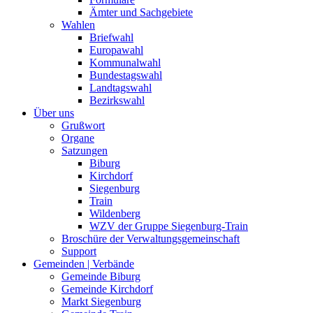
Ämter und Sachgebiete
Wahlen
Briefwahl
Europawahl
Kommunalwahl
Bundestagswahl
Landtagswahl
Bezirkswahl
Über uns
Grußwort
Organe
Satzungen
Biburg
Kirchdorf
Siegenburg
Train
Wildenberg
WZV der Gruppe Siegenburg-Train
Broschüre der Verwaltungsgemeinschaft
Support
Gemeinden | Verbände
Gemeinde Biburg
Gemeinde Kirchdorf
Markt Siegenburg