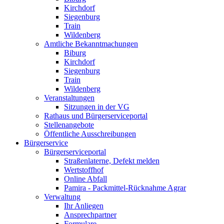
Kirchdorf
Siegenburg
Train
Wildenberg
Amtliche Bekanntmachungen
Biburg
Kirchdorf
Siegenburg
Train
Wildenberg
Veranstaltungen
Sitzungen in der VG
Rathaus und Bürgerserviceportal
Stellenangebote
Öffentliche Ausschreibungen
Bürgerservice
Bürgerserviceportal
Straßenlaterne, Defekt melden
Wertstoffhof
Online Abfall
Pamira - Packmittel-Rücknahme Agrar
Verwaltung
Ihr Anliegen
Ansprechpartner
Formulare