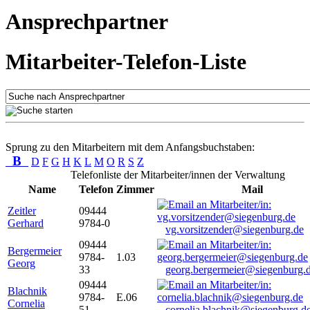
Ansprechpartner
Mitarbeiter-Telefon-Liste
Sprung zu den Mitarbeitern mit dem Anfangsbuchstaben:
B
D
F
G
H
K
L
M
O
R
S
Z
Telefonliste der Mitarbeiter/innen der Verwaltung
Name
Telefon
Zimmer
Mail
Zeitler
09444
Gerhard
9784-0
vg.vorsitzender@siegenburg.de
09444
Bergermeier
9784-
1.03
Georg
33
georg.bergermeier@siegenburg.
09444
Blachnik
9784-
E.06
Cornelia
51
cornelia.blachnik@siegenburg.d