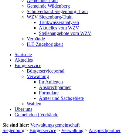
Gemeinde Train
Gemeinde Wildenberg
Schulverband Siegenburg-Train
WZV Siegenburg-Train
Trinkwasseranalysen
Aktuelles vom WZV
Stellenangebote vom WZV
Verbände
ILE-Zugehörigkeit
Startseite
Aktuelles
Bürgerservice
Bürgerserviceportal
Verwaltung
Ihr Anliegen
Ansprechpartner
Formulare
Ämter und Sachgebiete
Wahlen
Über uns
Gemeinden | Verbände
Sie sind hier:
Verwaltungsgemeinschaft
Siegenburg
>
Bürgerservice
>
Verwaltung
>
Ansprechpartner