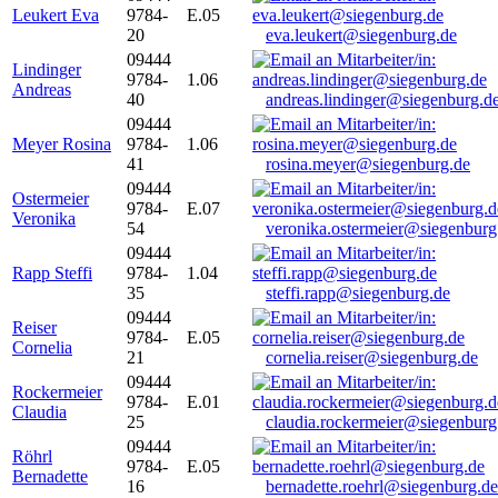
Leukert Eva
9784-
E.05
20
eva.leukert@siegenburg.de
09444
Lindinger
9784-
1.06
Andreas
40
andreas.lindinger@siegenburg.d
09444
Meyer Rosina
9784-
1.06
41
rosina.meyer@siegenburg.de
09444
Ostermeier
9784-
E.07
Veronika
54
veronika.ostermeier@siegenburg
09444
Rapp Steffi
9784-
1.04
35
steffi.rapp@siegenburg.de
09444
Reiser
9784-
E.05
Cornelia
21
cornelia.reiser@siegenburg.de
09444
Rockermeier
9784-
E.01
Claudia
25
claudia.rockermeier@siegenburg
09444
Röhrl
9784-
E.05
Bernadette
16
bernadette.roehrl@siegenburg.de