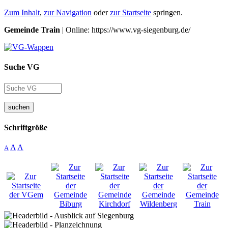
Zum Inhalt
,
zur Navigation
oder
zur Startseite
springen.
Gemeinde Train
| Online: https://www.vg-siegenburg.de/
Suche VG
suchen
Schriftgröße
A
A
A