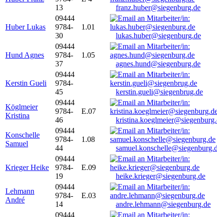
13
franz.huber@siegenburg.de
09444
Huber Lukas
9784-
1.01
30
lukas.huber@siegenburg.de
09444
Hund Agnes
9784-
1.05
37
agnes.hund@siegenburg.de
09444
Kerstin Gueli
9784-
45
kerstin.gueli@siegenbrug.de
09444
Köglmeier
9784-
E.07
Kristina
46
kristina.koeglmeier@siegenburg
09444
Konschelle
9784-
1.08
Samuel
44
samuel.konschelle@siegenburg.
09444
Krieger Heike
9784-
E.09
19
heike.krieger@siegenburg.de
09444
Lehmann
9784-
E.03
André
14
andre.lehmann@siegenburg.de
09444