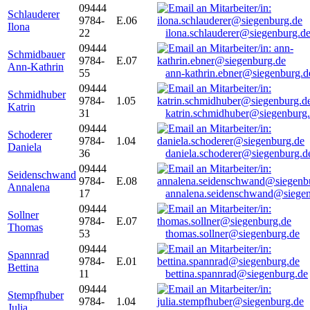
09444
Schlauderer
9784-
E.06
Ilona
22
ilona.schlauderer@siegenburg.d
09444
Schmidbauer
9784-
E.07
Ann-Kathrin
55
ann-kathrin.ebner@siegenburg.d
09444
Schmidhuber
9784-
1.05
Katrin
31
katrin.schmidhuber@siegenburg
09444
Schoderer
9784-
1.04
Daniela
36
daniela.schoderer@siegenburg.d
09444
Seidenschwand
9784-
E.08
Annalena
17
annalena.seidenschwand@siegen
09444
Sollner
9784-
E.07
Thomas
53
thomas.sollner@siegenburg.de
09444
Spannrad
9784-
E.01
Bettina
11
bettina.spannrad@siegenburg.de
09444
Stempfhuber
9784-
1.04
Julia